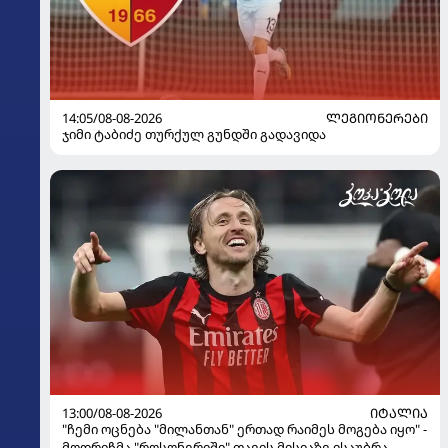
14:05/08-08-2026
ᲚᲔᲒᲘᲝᲜᲔᲠᲔᲑᲘ
ჯიმი ტაბიძე თურქულ გუნდში გადავიდა
13:00/08-08-2026
ᲘᲢᲐᲚᲘᲐ
"ჩემი ოცნება "მილანთან" ერთად რაიმეს მოგება იყო" -
მოდრიჩმა "როსონერიში" თავის მისიაზე ისაუბრა