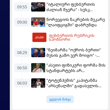
"იტალიური ფეხბურთის
09:55
ძალიან მჯერა" - სესკ
ფაბრეგასი
ნორვეგიის ნაკრების მეკარე
09:00
"ლაიფციგში" დაბრუნდა
ფეხბურთის რუბრიკის
11:52
სპონსორი
"ნეიმარმა "ოქროს ბურთი"
08:29
მესის გამო ვერ მოიგო" -
ბრაზილიელის ყოფილი
"ასეთი ფიზიკური ფორმა მის
აგენტი
06:50
სტანდარტებს არ
შეეფერება" - მოურინიომ
"ტოტენჰემის" კაპიტანმა
"რეალის" ახალწვეული
06:03
"არსენალში" გადასვლის
გააკრიტიკა
სურვილი გამოთქვა
ყველას ნახვა