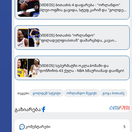
[VIDEOS] ბითაძის 4 დაფარება - "ორლანდო"
პლეი-ოფშია გავიდა, სტეფ კარიმ და "გოლდენ
სტეიტმა" სეზონი ნაადრევად დაასრულეს
[VIDEOS] ბითაძის "ორლანდო"
"ფილადელფიასთან" დამარცხდა, კავაი
ლეონარდი პლეი-ოფს მიღმა დარჩა
[VIDEOS] სუპერმატჩი ოკლაჰომაში და
დონჩიჩის 43 ქულა - NBA ხმაურიანად დაიწყო!
გოლდენ სტეიტი
ორლანდო მეჯიქი
გოგა ბითაძე
თეგები:
(0)
/
(0)
გაზიარება:
კომენტარები
5