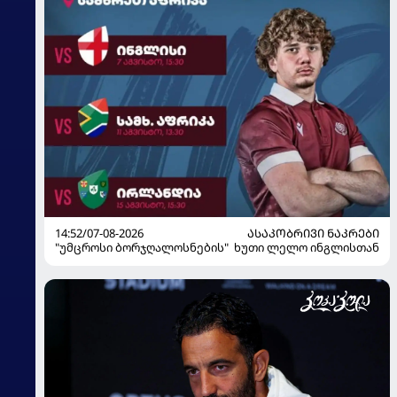
14:52/07-08-2026
ᲐᲡᲐᲙᲝᲑᲠᲘᲕᲘ ᲜᲐᲙᲠᲔᲑᲘ
"უმცროსი ბორჯღალოსნების" ხუთი ლელო ინგლისთან