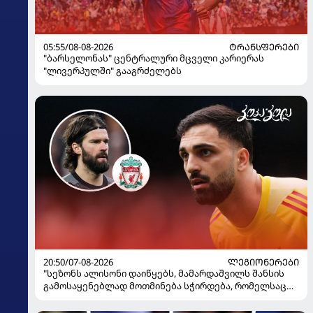
05:55/08-08-2026
ᲢᲠᲐᲜᲡᲤᲔᲠᲔᲑᲘ
"ბარსელონას" ცენტრალური მცველი კარიერას
"ლივერპულში" გააგრძელებს
20:50/07-08-2026
ᲚᲔᲒᲘᲝᲜᲔᲠᲔᲑᲘ
"სეზონს ალისონი დაიწყებს, მამარდაშვილს შანსის
გამოსაყენებლად მოთმინება სჭირდება, რომელსაც
100%-ით მიიღებს" - განაცხადა "ლივერპულის"
ყოფილმა მეკარემ