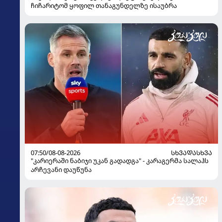
ჩიჩარიტომ ყოფილ თანაგუნდელზე ისაუბრა
07:50/08-08-2026
ᲡᲮᲕᲐᲓᲐᲡᲮᲕᲐ
"კარიერაში ნაბიჯი უკან გადადგა" - კარაგერმა სალაჰს
არჩევანი დაუწუნა