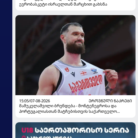
ევრობასკეტი ისრაელთან მარცხით გახსნა
15:05/07-08-2026
ᲔᲠᲝᲕᲜᲣᲚᲘ ᲜᲐᲙᲠᲔᲑᲘ
მამუკელაშვილი ბრუნდება - მონტენეგროსა და
პორტუგალიასთან მატჩებისთვის საქართველო
მზადებას 15 კალათბურთელით იწყებს