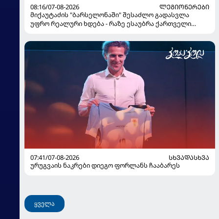
08:16/07-08-2026
ᲚᲔᲒᲘᲝᲜᲔᲠᲔᲑᲘ
მიქაუტაძის "ბარსელონაში" შესაძლო გადასვლა
უფრო რეალური ხდება - რაზე ესაუბრა ქართველი
კატალონიელთა მთავარ მწვრთნელს
07:41/07-08-2026
ᲡᲮᲕᲐᲓᲐᲡᲮᲕᲐ
ურუგვაის ნაკრები დიეგო ფორლანს ჩააბარეს
ყველა