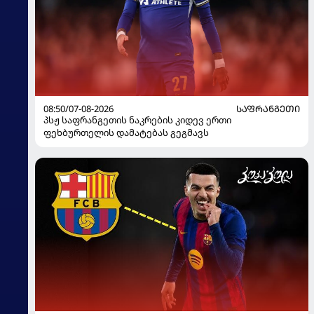
08:50/07-08-2026
ᲡᲐᲤᲠᲐᲜᲒᲔᲗᲘ
პსჟ საფრანგეთის ნაკრების კიდევ ერთი
ფეხბურთელის დამატებას გეგმავს