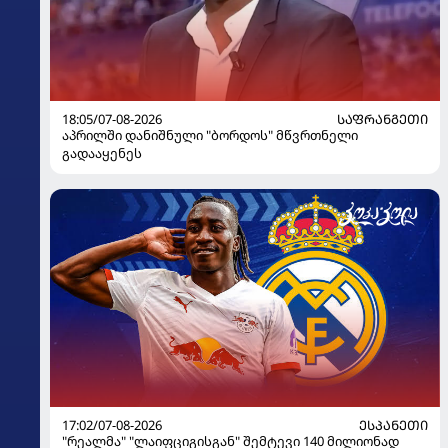
18:05/07-08-2026
ᲡᲐᲤᲠᲐᲜᲒᲔᲗᲘ
აპრილში დანიშნული "ბორდოს" მწვრთნელი
გადააყენეს
17:02/07-08-2026
ᲔᲡᲞᲐᲜᲔᲗᲘ
"რეალმა" "ლაიფციგისგან" შემტევი 140 მილიონად