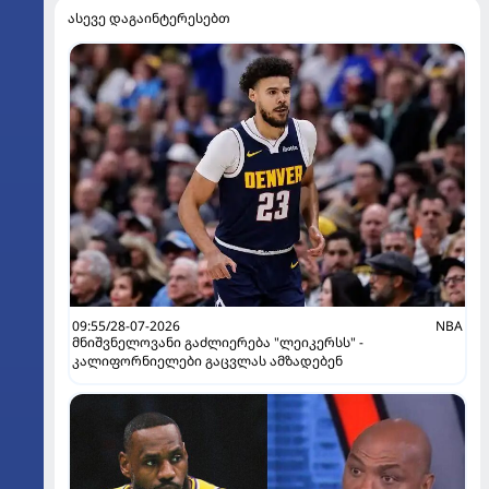
ასევე დაგაინტერესებთ
09:55/28-07-2026
NBA
მნიშვნელოვანი გაძლიერება "ლეიკერსს" -
კალიფორნიელები გაცვლას ამზადებენ