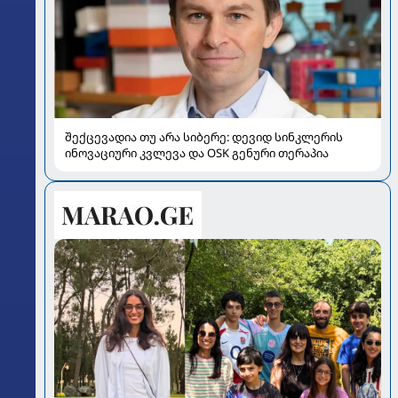
შექცევადია თუ არა სიბერე: დევიდ სინკლერის
ინოვაციური კვლევა და OSK გენური თერაპია