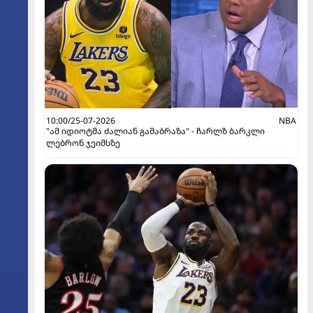
10:00/25-07-2026
NBA
"ამ იდიოტმა ძალიან გამაბრაზა" - ჩარლზ ბარკლი
ლებრონ ჯეიმსზე