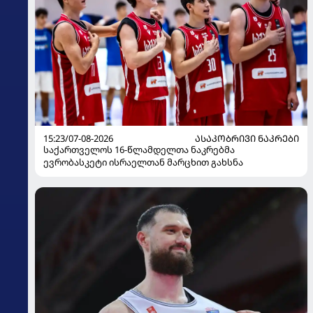
15:23/07-08-2026
ᲐᲡᲐᲙᲝᲑᲠᲘᲕᲘ ᲜᲐᲙᲠᲔᲑᲘ
საქართველოს 16-წლამდელთა ნაკრებმა
ევრობასკეტი ისრაელთან მარცხით გახსნა