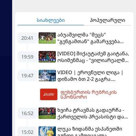
სიახლეები
პოპულარული
აბუაშვილმა "მეცს"
20:41
"გენგამთან" გამარჯვება
მოუპოვა
[VIDEO] მიქაუტაძემ გაიტანა,
19:59
ოსიმენმაც - "ვილიარეალმა"
სტამბოლში
VIDEO | ეროვნული ლიგა |
"გალათასარაის" მოუგო
19:47
დინამო ბთ 2-2 გაგრა.
გამოსყიდული "დანაშაული"
ფეხბურთის რუბრიკის
20:49
სპონსორი
ხვიჩა ტრავმას გადაურჩა -
16:52
ქართველის პრეასისტი და
პსჟ-ს ფრე "მანჩესტერ
ლუკა ზიდანმა ესპანეთში
იუნაიტედთან"
15:02
გუნდი გამოიცვალა