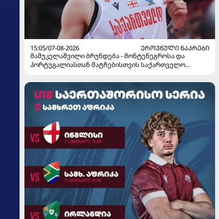
15:05/07-08-2026
ᲔᲠᲝᲕᲜᲣᲚᲘ ᲜᲐᲙᲠᲔᲑᲘ
მამუკელაშვილი ბრუნდება - მონტენეგროსა და
პორტუგალიასთან მატჩებისთვის საქართველო
მზადებას 15 კალათბურთელით იწყებს