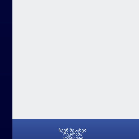
ჩვენ შესახებ
რეკლამა
კონტაქტი