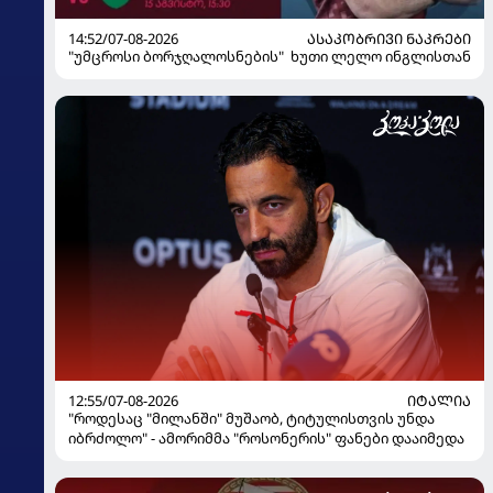
14:52/07-08-2026
ᲐᲡᲐᲙᲝᲑᲠᲘᲕᲘ ᲜᲐᲙᲠᲔᲑᲘ
"უმცროსი ბორჯღალოსნების" ხუთი ლელო ინგლისთან
12:55/07-08-2026
ᲘᲢᲐᲚᲘᲐ
"როდესაც "მილანში" მუშაობ, ტიტულისთვის უნდა
იბრძოლო" - ამორიმმა "როსონერის" ფანები დააიმედა