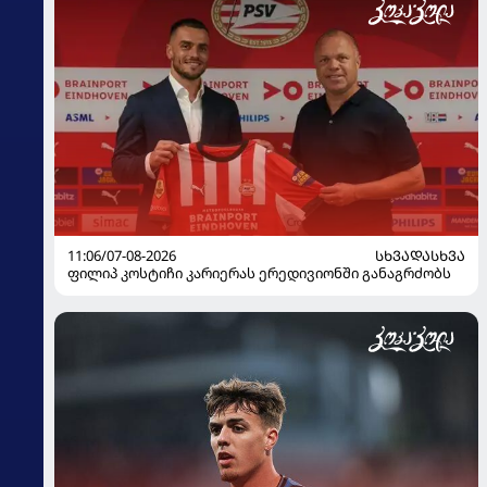
11:06/07-08-2026
ᲡᲮᲕᲐᲓᲐᲡᲮᲕᲐ
ფილიპ კოსტიჩი კარიერას ერედივიონში განაგრძობს