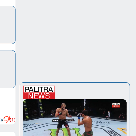
)
/
(1)