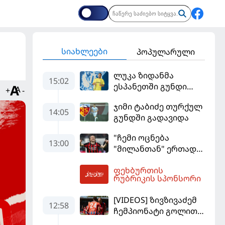
სიახლეები
პოპულარული
ლუკა ზიდანმა
15:02
ესპანეთში გუნდი
+
-
გამოიცვალა
ჯიმი ტაბიძე თურქულ
14:05
გუნდში გადავიდა
"ჩემი ოცნება
13:00
"მილანთან" ერთად
რაიმეს მოგება იყო" -
ფეხბურთის
მოდრიჩმა
13:53
რუბრიკის სპონსორი
"როსონერიში" თავის
მისიაზე ისაუბრა
[VIDEOS] ზივზივაძემ
12:58
ჩემპიონატი გოლით,
"ჰაიდენჰაიმმა" კი