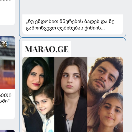
„ნუ ენდობით მწერების ბადეს და ნუ
გამოიწვევთ ღებინებას ქიმიის
გადაყლაპვისას“ - როგორ ვიხსნათ
ბავშვი კრიტიკულ სიტუაციაში,
პედიატრ სალომე ახვლედიანის
რჩევები
ᲒᲔᲗᲘ
სში"