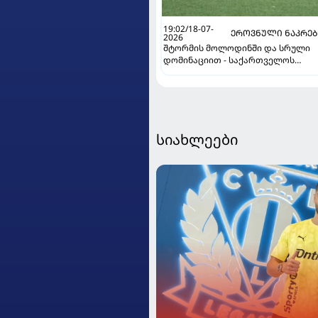
19:02/18-07-
ᲔᲠᲝᲕᲜᲣᲚᲘ ᲜᲐᲙᲠᲔ
2026
შტორმის მოლოდინში და სრული
დომინაციით - საქართველოს
ნაკრებმა ერთა თასზე ჩილესაც
მოუგო
სიახლეები