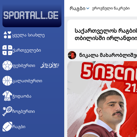
ᲠᲐᲒᲑᲘ
ეროვნული ნაკრები
საქართველოს რაგბის
ᲧᲕᲔᲚᲐ ᲡᲘᲐᲮᲚᲔ
თბილისში ირლანდიის
ᲥᲐᲠᲗᲕᲔᲚᲔᲑᲘ
ნიკალა მახარობლიშ
ᲤᲔᲮᲑᲣᲠᲗᲘ
ᲙᲐᲚᲐᲗᲑᲣᲠᲗᲘ
ᲭᲘᲓᲐᲝᲑᲐ
ᲩᲝᲒᲑᲣᲠᲗᲘ
ᲠᲐᲒᲑᲘ