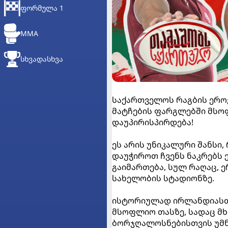
ᲤᲝᲠᲛᲣᲚᲐ 1
MMA
ᲡᲮᲕᲐᲓᲐᲡᲮᲕᲐ
საქართველოს რაგბის ეროვ
მატჩების ფარგლებში მსო
დაუპირისპირდება!
ეს არის უნიკალური შანსი
დაუჭიროთ ჩვენს ნაკრებს 
გაიმართება, სულ რაღაც, ერ
სახელობის სტადიონზე.
ისტორიულად ირლანდიასთან
მსოფლიო თასზე, სადაც მ
ბორჯღალოსნებისთვის უმნ