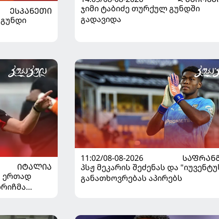
ჯიმი ტაბიძე თურქულ გუნდში
ᲔᲡᲞᲐᲜᲔᲗᲘ
გადავიდა
 გუნდი
11:02/08-08-2026
ᲡᲐᲤᲠᲐᲜ
ᲘᲢᲐᲚᲘᲐ
პსჟ მეკარის შეძენას და "იუვენტუ
" ერთად
განათხოვრებას აპირებს
დრიჩმა
იაზე