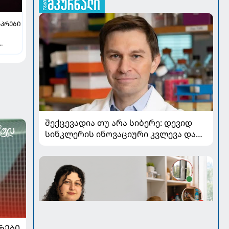
ᲙᲠᲔᲑᲘ
შექცევადია თუ არა სიბერე: დევიდ
სინკლერის ინოვაციური კვლევა და
OSK გენური თერაპია
ᲠᲔᲑᲘ