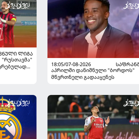
ᲕᲜᲣᲚᲘ ᲚᲘᲒᲐ
| "რუსთავმა"
18:05/07-08-2026
ᲡᲐᲤᲠᲐᲜ
ხურებულად
აპრილში დანიშნული "ბორდოს"
გაიღვიძა...
მწვრთნელი გადააყენეს