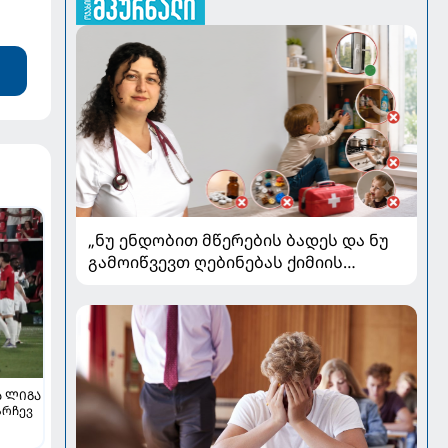
„ნუ ენდობით მწერების ბადეს და ნუ
გამოიწვევთ ღებინებას ქიმიის
გადაყლაპვისას“ - როგორ ვიხსნათ
ბავშვი კრიტიკულ სიტუაციაში,
პედიატრ სალომე ახვლედიანის
რჩევები
 ᲚᲘᲒᲐ
არჩევ
ილია