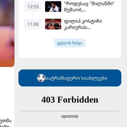
"როდესაც "მილანში"
გადააყენეს
12:55
მუშაობ,
ტიტულისთვის უნდა
ფილიპ კოსტიჩი
იბრძოლო" -
11:06
კარიერას
ამორიმმა
ერედივიონში
"როსონერის" ფანები
განაგრძობს
დააიმედა
ყველას ნახვა
სატრანსფერო სიახლეები
სეთმა
ჩემი