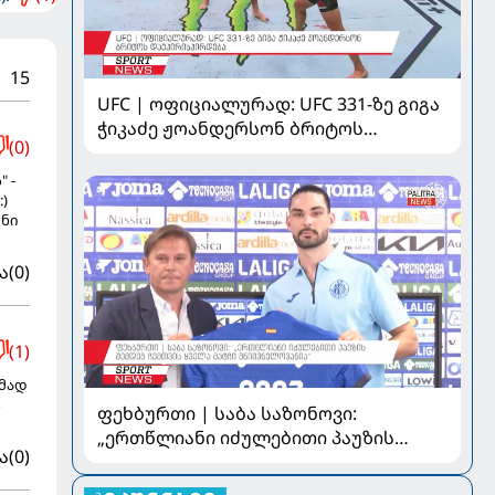
15
UFC | ოფიციალურად: UFC 331-ზე გიგა
ჭიკაძე ჟოანდერსონ ბრიტოს
(0)
დაუპირისპირდება
 -
)
ენი
ა
(0)
(1)
ამად
ს
ფეხბურთი | საბა საზონოვი:
„ერთწლიანი იძულებითი პაუზის
ა
(0)
შემდეგ ჩემთვის ყველა მატჩი
მნიშვნელოვანია“