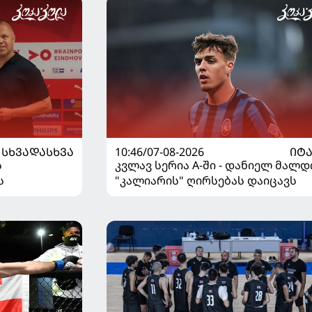
ᲡᲮᲕᲐᲓᲐᲡᲮᲕᲐ
10:46/07-08-2026
ᲘᲢ
ს
კვლავ სერია A-ში - დანიელ მალდ
ს
"კალიარის" ღირსებას დაიცავს