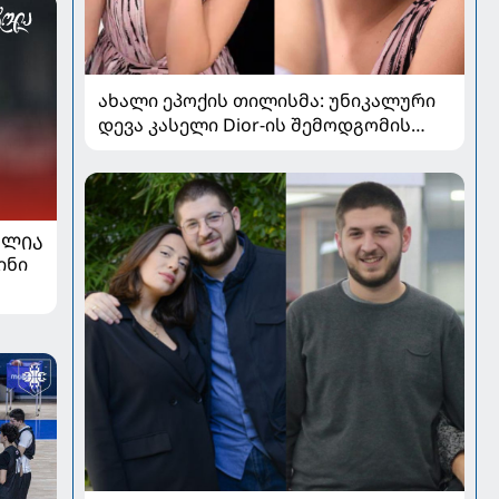
ახალი ეპოქის თილისმა: უნიკალური
დევა კასელი Dior-ის შემოდგომის
კოლექციაში
ᲐᲚᲘᲐ
ინი