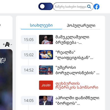
ო
სიახლეები
პოპულარული
მამუკელაშვილი
15:05
ბრუნდება -
+
-
მონტენეგროსა და
"რეალმა"
პორტუგალიასთან
15:02
"ლაიფციგისგან"
მატჩებისთვის
შემტევი 140
საქართველო
"უმცროსი
მილიონად შეიძინა
მზადებას 15
14:52
ბორჯღალოსნების"
კალათბურთელით
ხუთი ლელო
იწყებს
ფეხბურთის
ინგლისთან
15:21
რუბრიკის სპონსორი
აპრილში დანიშნული
14:05
"ბორდოს"
მწვრთნელი