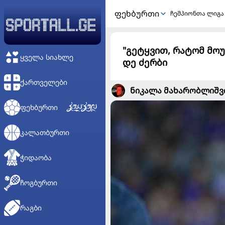
ᲤᲔᲮᲑᲣᲠᲗᲘ
ჩემპიონთა ლიგა
"გეტყვით, რატომ მოუ
ᲧᲕᲔᲚᲐ ᲡᲘᲐᲮᲚᲔ
დე ძერბი
ᲥᲐᲠᲗᲕᲔᲚᲔᲑᲘ
ნიკალა მახარობლიშ
ᲤᲔᲮᲑᲣᲠᲗᲘ
ᲙᲐᲚᲐᲗᲑᲣᲠᲗᲘ
ᲭᲘᲓᲐᲝᲑᲐ
ᲩᲝᲒᲑᲣᲠᲗᲘ
ᲠᲐᲒᲑᲘ