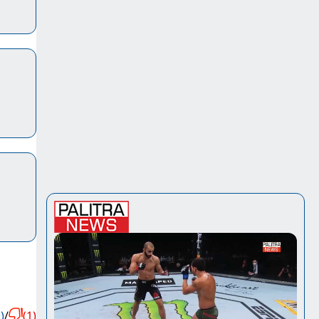
)
/
(1)