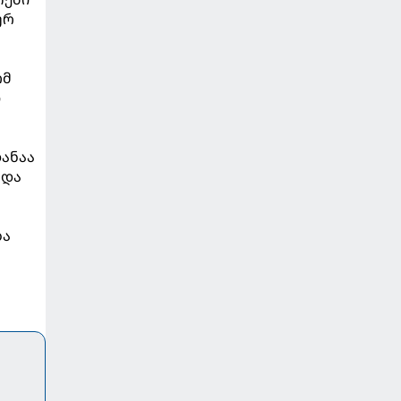
ურ
ომ
ი
დანაა
ადა
ბა