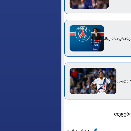
პსჟ-მ საფრან
პსჟ და
თეგები