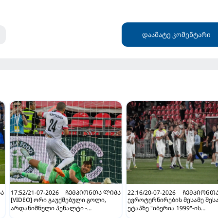
დაამატე კომენტარი
ᲒᲐ
17:52/21-07-2026
ᲩᲔᲛᲞᲘᲝᲜᲗᲐ ᲚᲘᲒᲐ
22:16/20-07-2026
ᲩᲔᲛᲞᲘᲝᲜᲗᲐ
[VIDEO] ორი გაუქმებული გოლი,
ევროტურნირების მესამე შეს
არდანიშნული პენალტი -
ეტაპზე "იბერია 1999"-ის
"სლოვანმა" "იბერია 1999"-ს უფრო
სავარაუდო მეტოქეები ცნობ