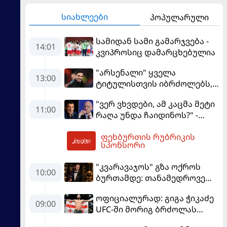
სიახლეები
პოპულარული
სამიდან სამი გამარჯვება -
14:01
კვიპროსიც დამარცხებულია
"არსენალი" ყველა
13:00
ტიტულისთვის იბრძოლებს,
ჩვენ დინასტიის შექმნა
"ვერ ვხვდები, ამ კაცმა მეტი
გვსურს" - მიკელ არტეტა
11:00
რაღა უნდა ჩაიდინოს?" -
ფიგუ ინფანტინოს
ფეხბურთის რუბრიკის
გადადგომას მოითხოვს
15:00
სპონსორი
"კვარავაჯოს" გზა ოქროს
10:00
ბურთამდე: თანამედროვე
ქართული ზღაპარი
ოფიციალურად: გიგა ჭიკაძე
09:00
UFC-ში მორიგ ბრძოლას
სექტემბერში გამართავს