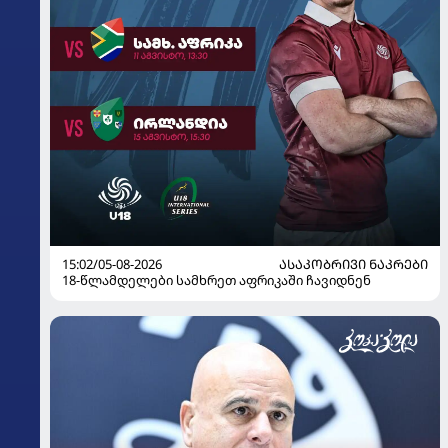
15:02/05-08-2026
ᲐᲡᲐᲙᲝᲑᲠᲘᲕᲘ ᲜᲐᲙᲠᲔᲑᲘ
18-წლამდელები სამხრეთ აფრიკაში ჩავიდნენ