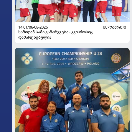
14:01/06-08-2026
ᲮᲔᲚᲑᲣᲠᲗᲘ
სამიდან სამი გამარჯვება - კვიპროსიც
დამარცხებულია