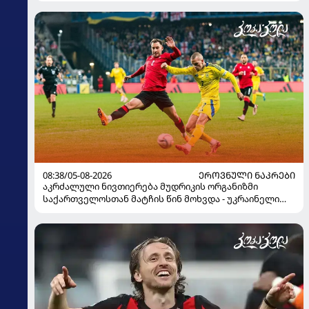
08:38/05-08-2026
ᲔᲠᲝᲕᲜᲣᲚᲘ ᲜᲐᲙᲠᲔᲑᲘ
აკრძალული ნივთიერება მუდრიკის ორგანიზმი
საქართველოსთან მატჩის წინ მოხვდა - უკრაინელი
ჟურნალისტი ფეხბურთელის დისკვალიფიკაციაზე
ინფორმაციას ავრცელებს