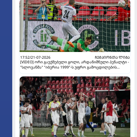
17:52/21-07-2026
ᲩᲔᲛᲞᲘᲝᲜᲗᲐ ᲚᲘᲒᲐ
[VIDEO] ორი გაუქმებული გოლი, არდანიშნული პენალტი -
"სლოვანმა" "იბერია 1999"-ს უფრო გამოცდილების
ხარჯზე მოუგო