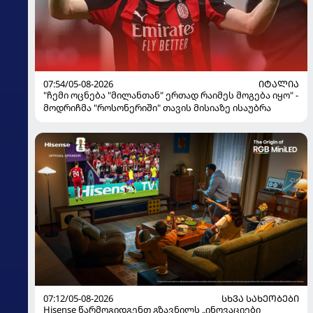
07:54/05-08-2026
ᲘᲢᲐᲚᲘᲐ
"ჩემი ოცნება "მილანთან" ერთად რაიმეს მოგება იყო" -
მოდრიჩმა "როსონერიში" თავის მისიაზე ისაუბრა
07:12/05-08-2026
ᲡᲮᲕᲐ ᲡᲐᲮᲔᲝᲑᲔᲑᲘ
Hisense წარმოგიდგენთ გზავნილს „ინოვაციები