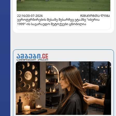
22:16/20-07-2026
ᲩᲔᲛᲞᲘᲝᲜᲗᲐ ᲚᲘᲒᲐ
ევროტურნირების მესამე შესარჩევ ეტაპზე "იბერია
1999"-ის სავარაუდო მეტოქეები ცნობილია