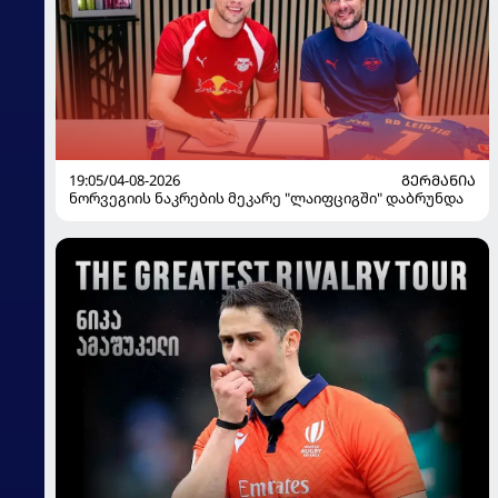
19:05/04-08-2026
ᲒᲔᲠᲛᲐᲜᲘᲐ
ნორვეგიის ნაკრების მეკარე "ლაიფციგში" დაბრუნდა