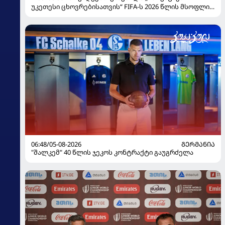
უკეთესი ცხოვრებისათვის“ FIFA-ს 2026 წლის მსოფლიო
ჩემპიონატზე
06:48/05-08-2026
ᲒᲔᲠᲛᲐᲜᲘᲐ
"შალკემ" 40 წლის ჯეკოს კონტრაქტი გაუგრძელა