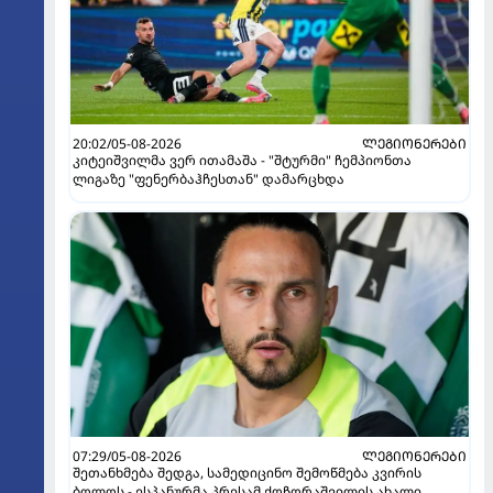
20:02/05-08-2026
ᲚᲔᲒᲘᲝᲜᲔᲠᲔᲑᲘ
კიტეიშვილმა ვერ ითამაშა - "შტურმი" ჩემპიონთა
ლიგაზე "ფენერბაჰჩესთან" დამარცხდა
07:29/05-08-2026
ᲚᲔᲒᲘᲝᲜᲔᲠᲔᲑᲘ
შეთანხმება შედგა, სამედიცინო შემოწმება კვირის
ბოლოს - ესპანურმა პრესამ ქოჩორაშვილის ახალი