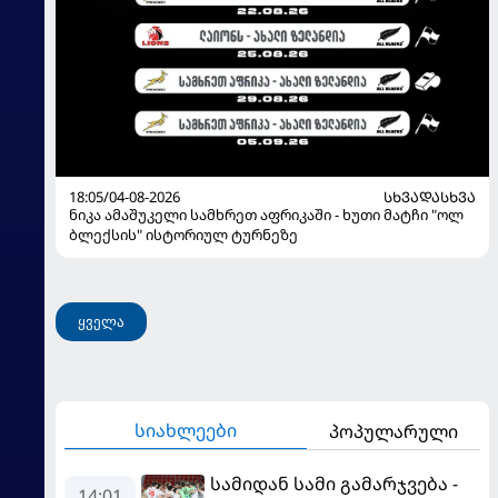
18:05/04-08-2026
ᲡᲮᲕᲐᲓᲐᲡᲮᲕᲐ
ნიკა ამაშუკელი სამხრეთ აფრიკაში - ხუთი მატჩი "ოლ
ბლექსის" ისტორიულ ტურნეზე
ყველა
სიახლეები
პოპულარული
სამიდან სამი გამარჯვება -
14:01