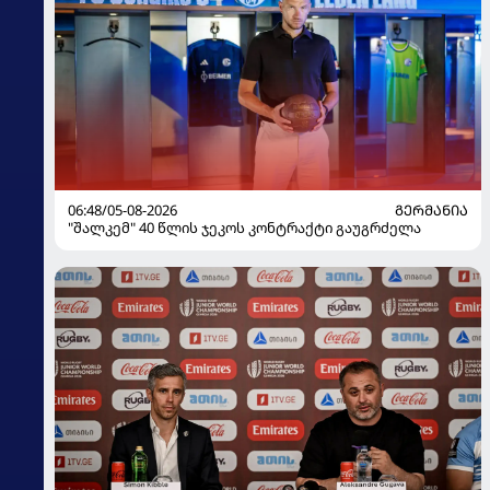
06:48/05-08-2026
ᲒᲔᲠᲛᲐᲜᲘᲐ
"შალკემ" 40 წლის ჯეკოს კონტრაქტი გაუგრძელა