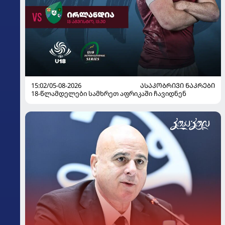
15:02/05-08-2026
ᲐᲡᲐᲙᲝᲑᲠᲘᲕᲘ ᲜᲐᲙᲠᲔᲑᲘ
18-წლამდელები სამხრეთ აფრიკაში ჩავიდნენ