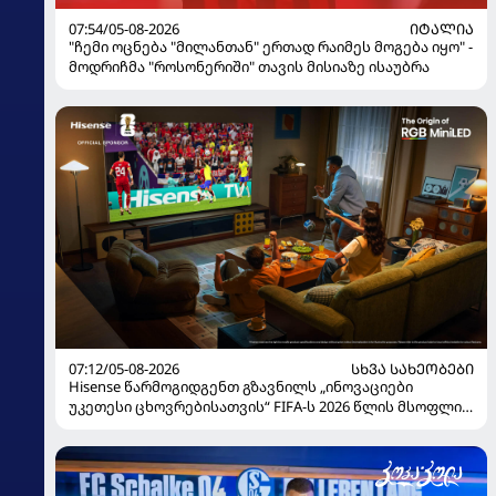
07:54/05-08-2026
ᲘᲢᲐᲚᲘᲐ
"ჩემი ოცნება "მილანთან" ერთად რაიმეს მოგება იყო" -
მოდრიჩმა "როსონერიში" თავის მისიაზე ისაუბრა
07:12/05-08-2026
ᲡᲮᲕᲐ ᲡᲐᲮᲔᲝᲑᲔᲑᲘ
Hisense წარმოგიდგენთ გზავნილს „ინოვაციები
უკეთესი ცხოვრებისათვის“ FIFA-ს 2026 წლის მსოფლიო
ჩემპიონატზე