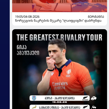
19:05/04-08-2026
ᲒᲔᲠᲛᲐᲜᲘᲐ
ნორვეგიის ნაკრების მეკარე "ლაიფციგში" დაბრუნდა