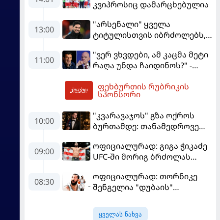
კვიპროსიც დამარცხებულია
"არსენალი" ყველა
13:00
ტიტულისთვის იბრძოლებს,
ჩვენ დინასტიის შექმნა
"ვერ ვხვდები, ამ კაცმა მეტი
გვსურს" - მიკელ არტეტა
11:00
რაღა უნდა ჩაიდინოს?" -
ფიგუ ინფანტინოს
ფეხბურთის რუბრიკის
გადადგომას მოითხოვს
14:37
სპონსორი
"კვარავაჯოს" გზა ოქროს
10:00
ბურთამდე: თანამედროვე
ქართული ზღაპარი
ოფიციალურად: გიგა ჭიკაძე
09:00
UFC-ში მორიგ ბრძოლას
სექტემბერში გამართავს
ოფიციალურად: თორნიკე
08:30
შენგელია "დუბაის"
კალათბურთელია
ყველას ნახვა