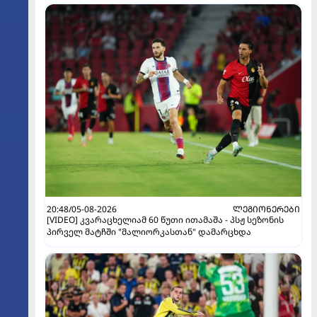
20:48/05-08-2026
ᲚᲔᲒᲘᲝᲜᲔᲠᲔᲑᲘ
[VIDEO] კვარაცხელიამ 60 წუთი ითამაშა - პსჟ სეზონის
პირველ მატჩში "მალიორკასთან" დამარცხდა