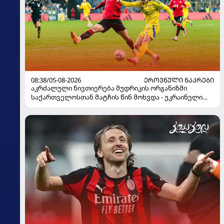
08:38/05-08-2026
ᲔᲠᲝᲕᲜᲣᲚᲘ ᲜᲐᲙᲠᲔᲑᲘ
აკრძალული ნივთიერება მუდრიკის ორგანიზმი
საქართველოსთან მატჩის წინ მოხვდა - უკრაინელი
ჟურნალისტი ფეხბურთელის დისკვალიფიკაციაზე
ინფორმაციას ავრცელებს