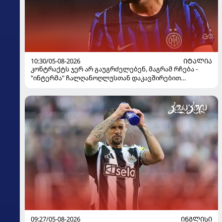
10:30/05-08-2026
ᲘᲢᲐᲚᲘᲐ
კონტრაქტს ჯერ არ გაუგრძელებენ, მაგრამ რჩება -
"ინტერმა" ჩალღანოღლუსთან დაკავშირებით
გადაწყვეტილება მიიღო
09:27/05-08-2026
ᲘᲜᲒᲚᲘᲡᲘ