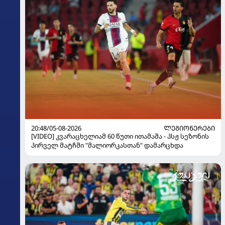
20:48/05-08-2026
ᲚᲔᲒᲘᲝᲜᲔᲠᲔᲑᲘ
[VIDEO] კვარაცხელიამ 60 წუთი ითამაშა - პსჟ სეზონის
პირველ მატჩში "მალიორკასთან" დამარცხდა