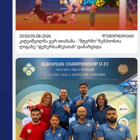
20:02/05-08-2026
ᲚᲔᲒᲘᲝᲜᲔᲠᲔᲑᲘ
კიტეიშვილმა ვერ ითამაშა - "შტურმი" ჩემპიონთა
ლიგაზე "ფენერბაჰჩესთან" დამარცხდა