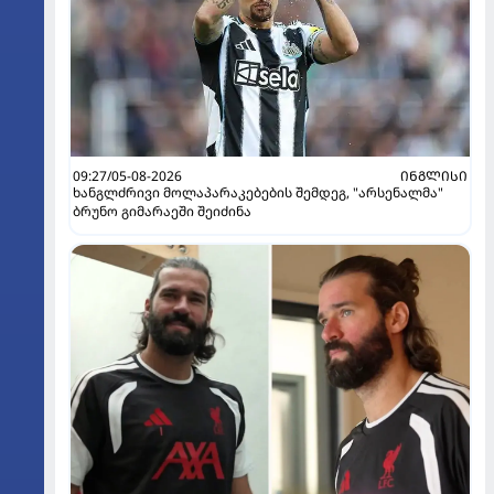
09:27/05-08-2026
ᲘᲜᲒᲚᲘᲡᲘ
ხანგლძრივი მოლაპარაკებების შემდეგ, "არსენალმა"
ბრუნო გიმარაეში შეიძინა