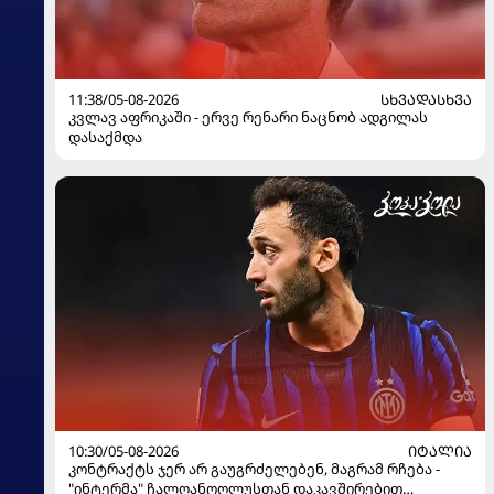
11:38/05-08-2026
ᲡᲮᲕᲐᲓᲐᲡᲮᲕᲐ
კვლავ აფრიკაში - ერვე რენარი ნაცნობ ადგილას
დასაქმდა
10:30/05-08-2026
ᲘᲢᲐᲚᲘᲐ
კონტრაქტს ჯერ არ გაუგრძელებენ, მაგრამ რჩება -
"ინტერმა" ჩალღანოღლუსთან დაკავშირებით