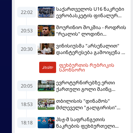
საქართველოს U16 ნაკრები
22:02
ევრობასკეტის ფინალურ
ეტაპზე – A დივიზიონში
მოურინიო შოკშია - როდრის
ასპარეზობას იწყებს
20:53
"რეალის" ლოდინი
მობეზრდა და
ვინისიუსმა "არსენალით"
"ბარსელონაში" გადადის
20:30
დაინტერესება გამოიყენა და
"რეალთან" კონტრაქტი
ფეხბურთის რუბრიკის
მომგებიანად გააგრძელა
01:37
სპონსორი
ევროტურნირებზე ერთი
20:05
ქართული გოლი მაინც
გავიდა
თბილისის "დინამოს"
18:53
მძლეველი "ჟალგირისი"
სახლში "ჰაიდუკთან"
პსჟ-მ საფრანგეთის
განადგურდა
18:18
ნაკრების ფეხბურთელი
დაიმატა