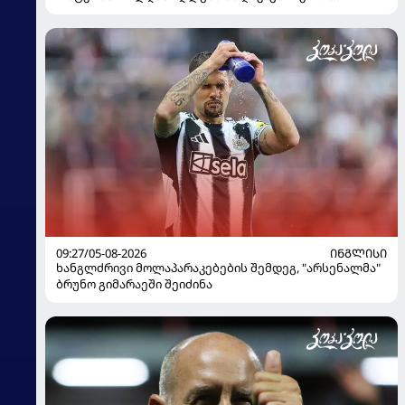
გადაწყვეტილება მიიღო
09:27/05-08-2026
ᲘᲜᲒᲚᲘᲡᲘ
ხანგლძრივი მოლაპარაკებების შემდეგ, "არსენალმა"
ბრუნო გიმარაეში შეიძინა