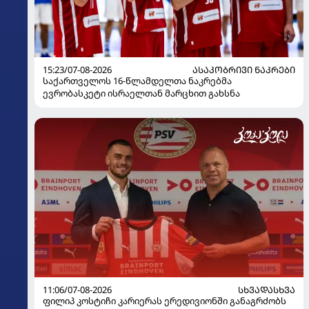
15:23/07-08-2026
ᲐᲡᲐᲙᲝᲑᲠᲘᲕᲘ ᲜᲐᲙᲠᲔᲑᲘ
საქართველოს 16-წლამდელთა ნაკრებმა
ევრობასკეტი ისრაელთან მარცხით გახსნა
11:06/07-08-2026
ᲡᲮᲕᲐᲓᲐᲡᲮᲕᲐ
ფილიპ კოსტიჩი კარიერას ერედივიონში განაგრძობს