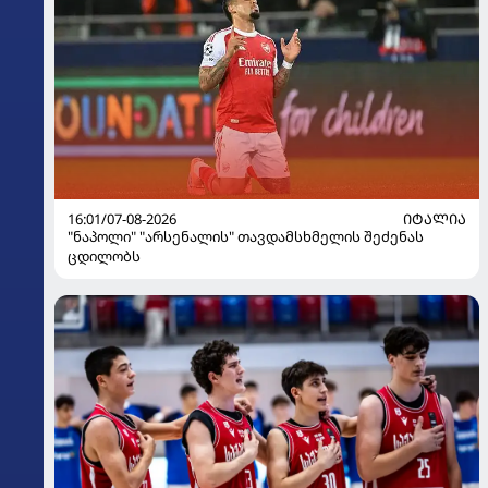
16:01/07-08-2026
ᲘᲢᲐᲚᲘᲐ
"ნაპოლი" "არსენალის" თავდამსხმელის შეძენას
ცდილობს