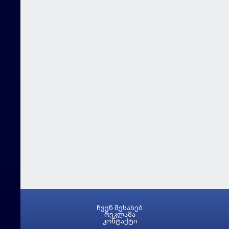
ჩვენ შესახებ
რეკლამა
კონტაქტი