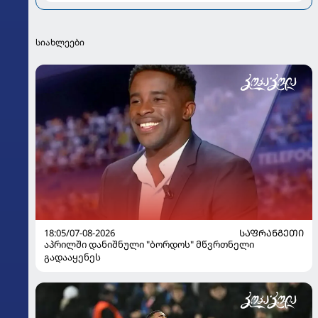
სიახლეები
18:05/07-08-2026
ᲡᲐᲤᲠᲐᲜᲒᲔᲗᲘ
აპრილში დანიშნული "ბორდოს" მწვრთნელი
გადააყენეს