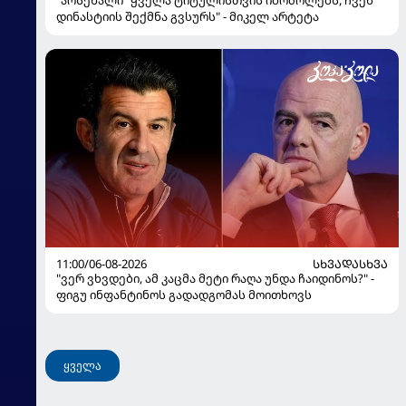
"არსენალი" ყველა ტიტულისთვის იბრძოლებს, ჩვენ
დინასტიის შექმნა გვსურს" - მიკელ არტეტა
11:00/06-08-2026
ᲡᲮᲕᲐᲓᲐᲡᲮᲕᲐ
"ვერ ვხვდები, ამ კაცმა მეტი რაღა უნდა ჩაიდინოს?" -
ფიგუ ინფანტინოს გადადგომას მოითხოვს
ყველა