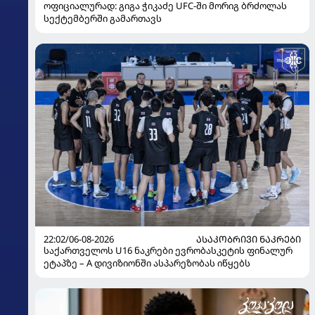
ოფიციალურად: გიგა ჭიკაძე UFC-ში მორიგ ბრძოლას
სექტემბერში გამართავს
22:02/06-08-2026
ᲐᲡᲐᲙᲝᲑᲠᲘᲕᲘ ᲜᲐᲙᲠᲔᲑᲘ
საქართველოს U16 ნაკრები ევრობასკეტის ფინალურ
ეტაპზე – A დივიზიონში ასპარეზობას იწყებს