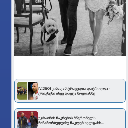
[VIDEO] კინაღამ ტრაგედია დატრილდა -
ერიკსენი ისევ დაეცა მოედანზე
უკრაინის ნაკრების მწვრთნელს
წინამორბედებზე ნაკლებ ხელფასს
გადაუხდიან