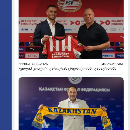
11:06/07-08-2026
ᲡᲮᲕᲐᲓᲐᲡᲮᲕᲐ
ფილიპ კოსტიჩი კარიერას ერედივიონში განაგრძობს