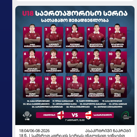
18:04/06-08-2026
ᲐᲡᲐᲙᲝᲑᲠᲘᲕᲘ ᲜᲐᲙᲠᲔᲑᲘ
18 წ. | სამხრეთ აფრიკის სერიას ინგლისით ვიწყებთ