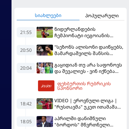
სიახლეები
პოპულარული
ნიდერლანდების
21:55
ჩემპიონატი იეგოიანის
გოლით გაიხსნა - ის მატჩის
"სეზონს ალისონი დაიწყებს,
MVP გახდა
20:50
მამარდაშვილს შანსის
გამოსაყენებლად
გაყიდიან თუ არა საფონოვს
მოთმინება სჭირდება,
20:04
და შევალიეს - ვინ იქნება
რომელსაც 100%-ით
პსჟ-ს ძირითადი მეკარე?
მიიღებს" - განაცხადა
ფეხბურთის რუბრიკის
"ლივერპულის" ყოფილმა
22:24
სპონსორი
მეკარემ
VIDEO | ეროვნული ლიგა |
18:42
"რუსთავმა" უკეთ ითამაშა
და დამსახურებულად
აპრილში დანიშნული
მოიგო, "ტორპედომ" გვიან
18:05
"ბორდოს" მწვრთნელი
გაიღვიძა...