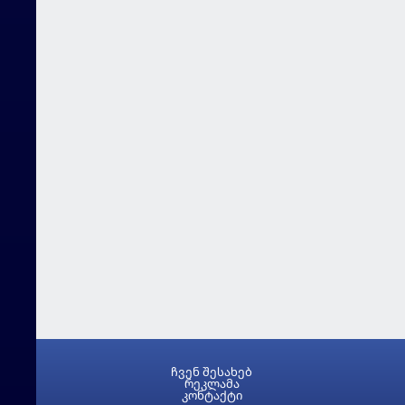
ჩვენ შესახებ
რეკლამა
კონტაქტი