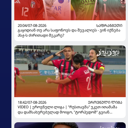
20:04/07-08-2026
ᲡᲐᲤᲠᲐᲜᲒᲔᲗᲘ
გაყიდიან თუ არა საფონოვს და შევალიეს - ვინ იქნება
პსჟ-ს ძირითადი მეკარე?
18:42/07-08-2026
ᲔᲠᲝᲕᲜᲣᲚᲘ ᲚᲘᲒᲐ
VIDEO | ეროვნული ლიგა | "რუსთავმა" უკეთ ითამაშა
და დამსახურებულად მოიგო, "ტორპედომ" გვიან
გაიღვიძა...