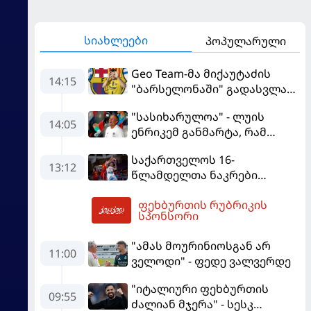
სიახლეები
პოპულარული
Geo Team-მა მიქაუტაძის
14:15
"ბარსელონაში" გადასვლაზე
გავრცელებულ
"სასიხარულოა" - ლუის
ინფორმაციაზე განმარტება
14:05
ენრიკემ განმარტა, რამ
გააკეთა
გაახარა "მანჩესტერ
საქართველოს 16-
იუნაიტედთან" ნამატჩევს
13:12
წლამდელთა ნაკრები
ევრობასკეტზე ესპანეთთან
ფეხბურთის რუბრიკის
დამარცხდა
15:01
სპონსორი
"ამას მოურინიოსგან არ
11:00
ველოდი" - ფედე ვალვერდე
"იტალიური ფეხბურთის
09:55
ძალიან მჯერა" - სესკ