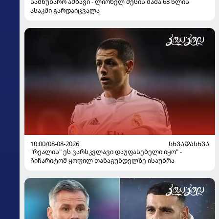
სამწუხარო ამბავი - ლიონელ მესის მამა 68 წლის
ასაკში გარდაიცვალა
10:00/08-08-2026
ᲡᲮᲕᲐᲓᲐᲡᲮᲕᲐ
"რეალის" ეს ვარსკვლავი დაუფასებელი იყო" -
ჩიჩარიტომ ყოფილ თანაგუნდელზე ისაუბრა