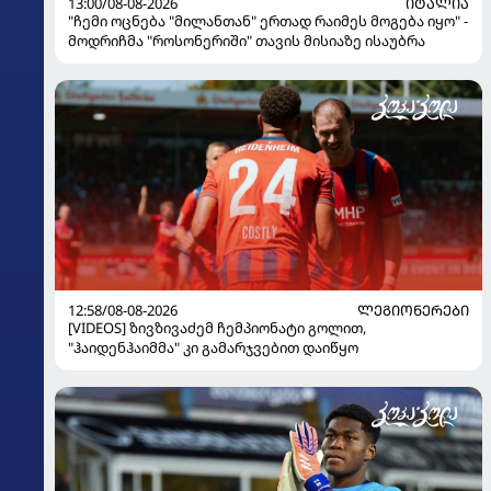
13:00/08-08-2026
ᲘᲢᲐᲚᲘᲐ
"ჩემი ოცნება "მილანთან" ერთად რაიმეს მოგება იყო" -
მოდრიჩმა "როსონერიში" თავის მისიაზე ისაუბრა
12:58/08-08-2026
ᲚᲔᲒᲘᲝᲜᲔᲠᲔᲑᲘ
[VIDEOS] ზივზივაძემ ჩემპიონატი გოლით,
"ჰაიდენჰაიმმა" კი გამარჯვებით დაიწყო