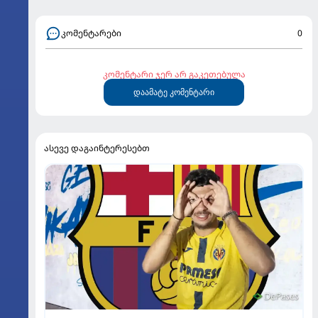
კომენტარები
0
კომენტარი ჯერ არ გაკეთებულა
დაამატე კომენტარი
ასევე დაგაინტერესებთ