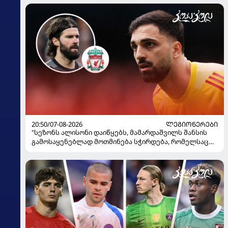
20:50/07-08-2026
ᲚᲔᲒᲘᲝᲜᲔᲠᲔᲑᲘ
"სეზონს ალისონი დაიწყებს, მამარდაშვილს შანსის
გამოსაყენებლად მოთმინება სჭირდება, რომელსაც
100%-ით მიიღებს" - განაცხადა "ლივერპულის"
ყოფილმა მეკარემ