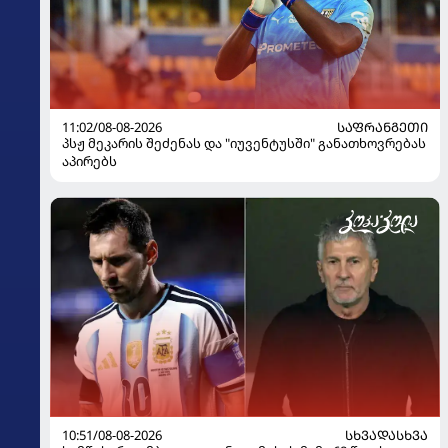
11:02/08-08-2026
ᲡᲐᲤᲠᲐᲜᲒᲔᲗᲘ
პსჟ მეკარის შეძენას და "იუვენტუსში" განათხოვრებას
აპირებს
10:51/08-08-2026
ᲡᲮᲕᲐᲓᲐᲡᲮᲕᲐ