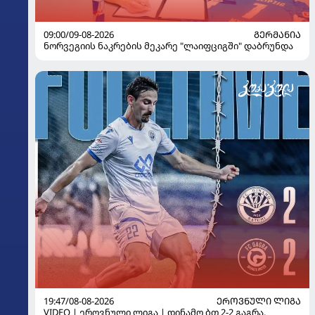
09:00/09-08-2026
ᲒᲔᲠᲛᲐᲜᲘᲐ
ნორვეგიის ნაკრების მეკარე "ლაიფციგში" დაბრუნდა
19:47/08-08-2026
ᲔᲠᲝᲕᲜᲣᲚᲘ ᲚᲘᲒᲐ
VIDEO | ეროვნული ლიგა | დინამო ბთ 2-2 გაგრა.