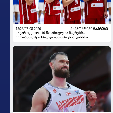
15:23/07-08-2026
ᲐᲡᲐᲙᲝᲑᲠᲘᲕᲘ ᲜᲐᲙᲠᲔᲑᲘ
საქართველოს 16-წლამდელთა ნაკრებმა
ევრობასკეტი ისრაელთან მარცხით გახსნა