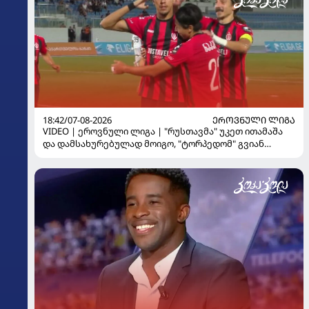
18:42/07-08-2026
ᲔᲠᲝᲕᲜᲣᲚᲘ ᲚᲘᲒᲐ
VIDEO | ეროვნული ლიგა | "რუსთავმა" უკეთ ითამაშა
და დამსახურებულად მოიგო, "ტორპედომ" გვიან
გაიღვიძა...