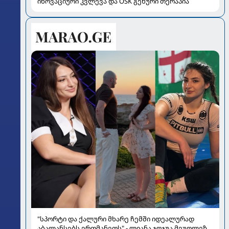
ინოვაციური კვლევა და OSK გენური თერაპია
"სპორტი და ქალური მხარე ჩემში იდეალურად
აბალანსებს ერთმანეთს" - ლიანა ჯოჯუა მეუღლეზე,