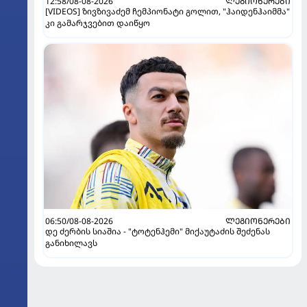
12:58/08-08-2026
ᲚᲔᲒᲘᲝᲜᲔᲠᲔᲑᲘ
[VIDEOS] ზივზივაძემ ჩემპიონატი გოლით, "ჰაიდენჰაიმმა"
კი გამარჯვებით დაიწყო
06:50/08-08-2026
ᲚᲔᲒᲘᲝᲜᲔᲠᲔᲑᲘ
დე ძერბის სიაშია - "ტოტენჰემი" მიქაუტაძის შეძენას
განიხილავს