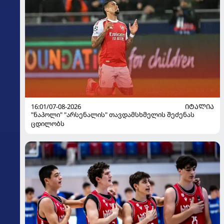
16:01/07-08-2026
ᲘᲢᲐᲚᲘᲐ
"ნაპოლი" "არსენალის" თავდამსხმელის შეძენას
ცდილობს