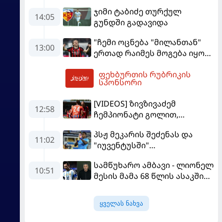
ჯიმი ტაბიძე თურქულ
14:05
გუნდში გადავიდა
"ჩემი ოცნება "მილანთან"
13:00
ერთად რაიმეს მოგება იყო" -
მოდრიჩმა "როსონერიში"
ფეხბურთის რუბრიკის
თავის მისიაზე ისაუბრა
14:00
სპონსორი
[VIDEOS] ზივზივაძემ
12:58
ჩემპიონატი გოლით,
"ჰაიდენჰაიმმა" კი
პსჟ მეკარის შეძენას და
გამარჯვებით დაიწყო
11:02
"იუვენტუსში"
განათხოვრებას აპირებს
სამწუხარო ამბავი - ლიონელ
10:51
მესის მამა 68 წლის ასაკში
გარდაიცვალა
ყველას ნახვა