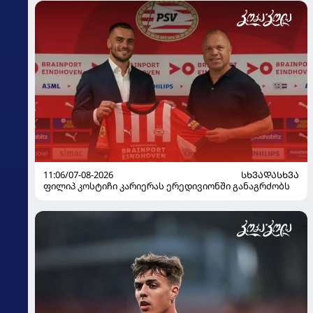
11:06/07-08-2026
ᲡᲮᲕᲐᲓᲐᲡᲮᲕᲐ
ფილიპ კოსტიჩი კარიერას ერედივიონში განაგრძობს