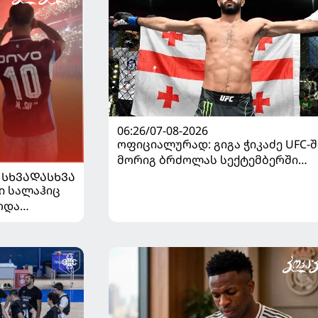
06:26/07-08-2026
ოფიციალურად: გიგა ჭიკაძე UFC-შ
მორიგ ბრძოლას სექტემბერში
გამართავს
ᲡᲮᲕᲐᲓᲐᲡᲮᲕᲐ
ი სალაჰიც
ოდა
სას