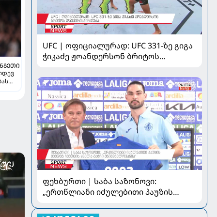
UFC | ოფიციალურად: UFC 331-ზე გიგა
ჭიკაძე ჟოანდერსონ ბრიტოს
ᲜᲒᲔᲗᲘ
დაუპირისპირდება
კიდევ
ბას
ფეხბურთი | საბა საზონოვი:
„ერთწლიანი იძულებითი პაუზის
შემდეგ ჩემთვის ყველა მატჩი
მნიშვნელოვანია“