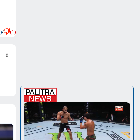
)
/
(1)
0