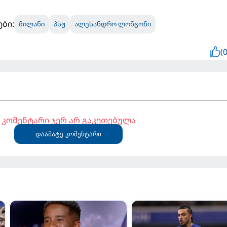
ები:
მილანი
პსჟ
ალესანდრო ლონგონი
(0
კომენტარი ჯერ არ გაკეთებულა
დაამატე კომენტარი