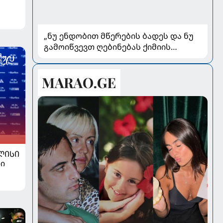
„ნუ ენდობით მწერების ბადეს და ნუ
გამოიწვევთ ღებინებას ქიმიის
გადაყლაპვისას“ - როგორ ვიხსნათ
ბავშვი კრიტიკულ სიტუაციაში,
პედიატრ სალომე ახვლედიანის
რჩევები
ᲚᲘᲡᲘ
ი