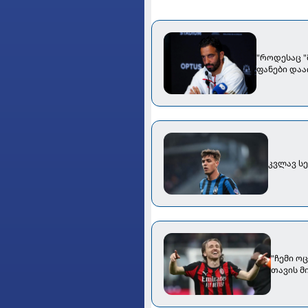
"როდესაც "
ფანები დაა
კვლავ სე
"ჩემი ო
თავის მ