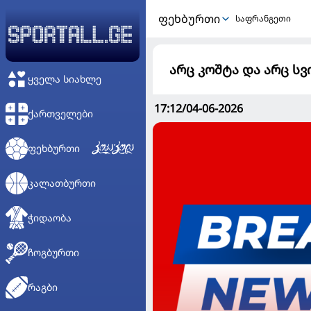
ᲤᲔᲮᲑᲣᲠᲗᲘ
საფრანგეთი
არც კოშტა და არც ს
ᲧᲕᲔᲚᲐ ᲡᲘᲐᲮᲚᲔ
17:12/04-06-2026
ᲥᲐᲠᲗᲕᲔᲚᲔᲑᲘ
ᲤᲔᲮᲑᲣᲠᲗᲘ
ᲙᲐᲚᲐᲗᲑᲣᲠᲗᲘ
ᲭᲘᲓᲐᲝᲑᲐ
ᲩᲝᲒᲑᲣᲠᲗᲘ
ᲠᲐᲒᲑᲘ