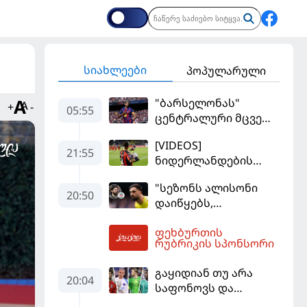
სიახლეები
პოპულარული
"ბარსელონას"
+
-
05:55
ცენტრალური მცველი
კარიერას
[VIDEOS]
"ლივერპულში"
21:55
ნიდერლანდების
გააგრძელებს
ჩემპიონატი
"სეზონს ალისონი
იეგოიანის გოლით
20:50
დაიწყებს,
გაიხსნა - ის მატჩის
მამარდაშვილს
MVP გახდა
ფეხბურთის
შანსის
06:33
რუბრიკის სპონსორი
გამოსაყენებლად
მოთმინება
გაყიდიან თუ არა
სჭირდება,
20:04
საფონოვს და
რომელსაც 100%-ით
შევალიეს - ვინ