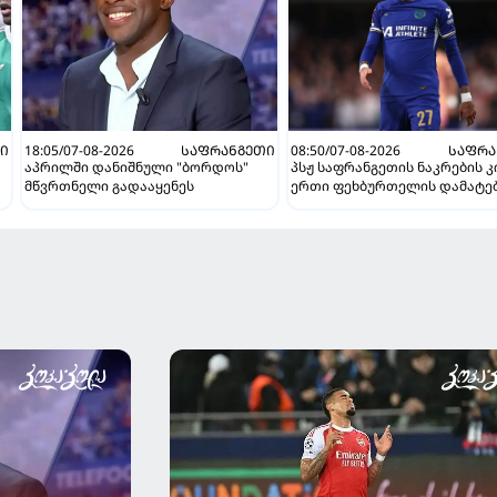
Ი
18:05/07-08-2026
ᲡᲐᲤᲠᲐᲜᲒᲔᲗᲘ
08:50/07-08-2026
ᲡᲐᲤᲠᲐ
აპრილში დანიშნული "ბორდოს"
პსჟ საფრანგეთის ნაკრების 
მწვრთნელი გადააყენეს
ერთი ფეხბურთელის დამატე
გეგმავს