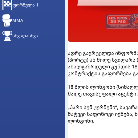
ᲤᲝᲠᲛᲣᲚᲐ 1
MMA
ᲡᲮᲕᲐᲓᲐᲡᲮᲕᲐ
ადრე გავრცელდა ინფორმაც
(პორტუ) ან მილე სვილარს
ახალგაზრდული გუნდის 18
კონტრაქტის გაფორმება გად
18 წლის ლონგონი (სიმაღლ
მალე თავისუფალი აგენტი 
„პარი სენ ჟერმენი“, სავა
მატვეი საფონოვი იქნება,
ლონგონი.