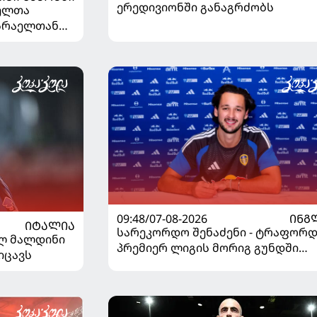
ერედივიონში განაგრძობს
ელთა
ისრაელთან
09:48/07-08-2026
ᲘᲜᲒ
ᲘᲢᲐᲚᲘᲐ
სარეკორდო შენაძენი - ტრაფორდ
ელ მალდინი
პრემიერ ლიგის მორიგ გუნდში
იცავს
გადავიდა