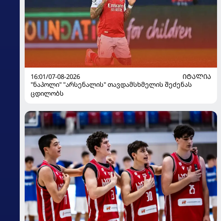
16:01/07-08-2026
ᲘᲢᲐᲚᲘᲐ
"ნაპოლი" "არსენალის" თავდამსხმელის შეძენას
ცდილობს