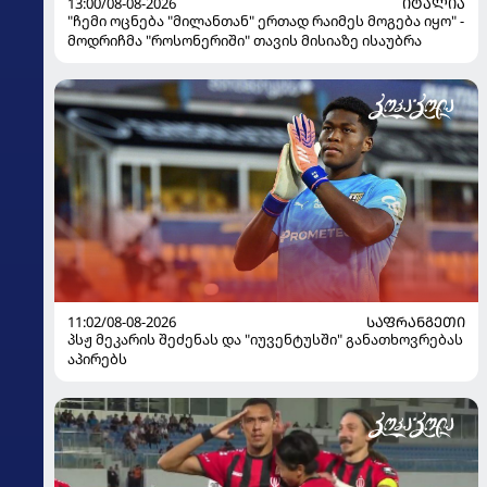
13:00/08-08-2026
ᲘᲢᲐᲚᲘᲐ
"ჩემი ოცნება "მილანთან" ერთად რაიმეს მოგება იყო" -
მოდრიჩმა "როსონერიში" თავის მისიაზე ისაუბრა
11:02/08-08-2026
ᲡᲐᲤᲠᲐᲜᲒᲔᲗᲘ
პსჟ მეკარის შეძენას და "იუვენტუსში" განათხოვრებას
აპირებს