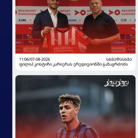
11:06/07-08-2026
ᲡᲮᲕᲐᲓᲐᲡᲮᲕᲐ
ფილიპ კოსტიჩი კარიერას ერედივიონში განაგრძობს