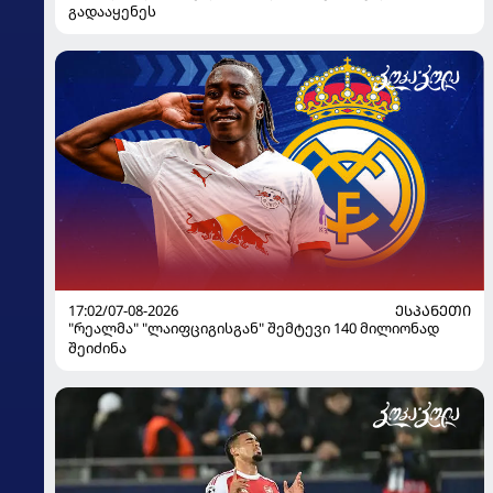
გადააყენეს
17:02/07-08-2026
ᲔᲡᲞᲐᲜᲔᲗᲘ
"რეალმა" "ლაიფციგისგან" შემტევი 140 მილიონად
შეიძინა