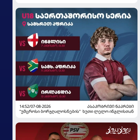
მზადებას 15 კალათბურთელით იწყებს
14:52/07-08-2026
ᲐᲡᲐᲙᲝᲑᲠᲘᲕᲘ ᲜᲐᲙᲠᲔᲑᲘ
"უმცროსი ბორჯღალოსნების" ხუთი ლელო ინგლისთან