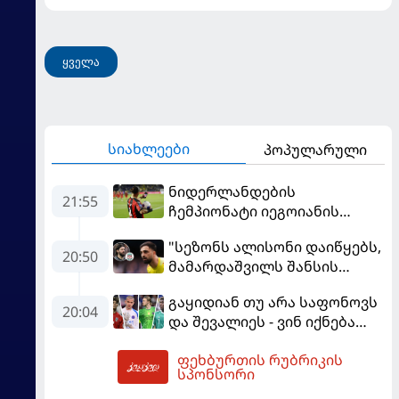
ყველა
სიახლეები
პოპულარული
ნიდერლანდების
21:55
ჩემპიონატი იეგოიანის
გოლით გაიხსნა - ის მატჩის
"სეზონს ალისონი დაიწყებს,
MVP გახდა
20:50
მამარდაშვილს შანსის
გამოსაყენებლად
გაყიდიან თუ არა საფონოვს
მოთმინება სჭირდება,
20:04
და შევალიეს - ვინ იქნება
რომელსაც 100%-ით
პსჟ-ს ძირითადი მეკარე?
მიიღებს" - განაცხადა
ფეხბურთის რუბრიკის
"ლივერპულის" ყოფილმა
22:31
სპონსორი
მეკარემ