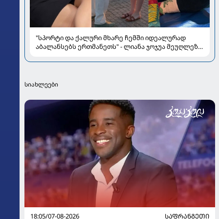
"სპორტი და ქალური მხარე ჩემში იდეალურად
აბალანსებს ერთმანეთს" - ლიანა ჯოჯუა მეუღლეზე,
მომავლის გეგმებსა და სიყვარულზე
სიახლეები
18:05/07-08-2026
ᲡᲐᲤᲠᲐᲜᲒᲔᲗᲘ