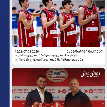
15:23/07-08-2026
ᲐᲡᲐᲙᲝᲑᲠᲘᲕᲘ ᲜᲐᲙᲠᲔᲑᲘ
საქართველოს 16-წლამდელთა ნაკრებმა
ევრობასკეტი ისრაელთან მარცხით გახსნა