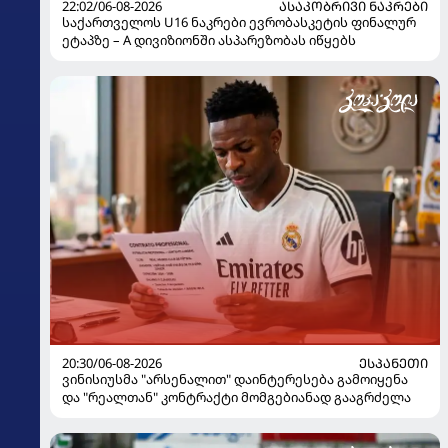
22:02/06-08-2026
ᲐᲡᲐᲙᲝᲑᲠᲘᲕᲘ ᲜᲐᲙᲠᲔᲑᲘ
საქართველოს U16 ნაკრები ევრობასკეტის ფინალურ
ეტაპზე – A დივიზიონში ასპარეზობას იწყებს
20:30/06-08-2026
ᲔᲡᲞᲐᲜᲔᲗᲘ
ვინისიუსმა "არსენალით" დაინტერესება გამოიყენა
და "რეალთან" კონტრაქტი მომგებიანად გააგრძელა