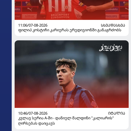
11:06/07-08-2026
ᲡᲮᲕᲐᲓᲐᲡᲮᲕᲐ
ფილიპ კოსტიჩი კარიერას ერედივიონში განაგრძობს
10:46/07-08-2026
ᲘᲢᲐᲚᲘᲐ
კვლავ სერია A-ში - დანიელ მალდინი "კალიარის"
ღირსებას დაიცავს