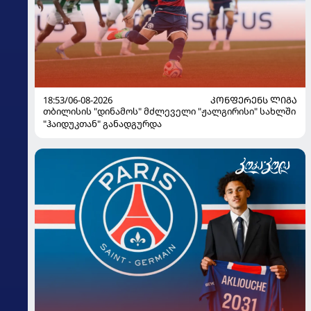
18:53/06-08-2026
ᲙᲝᲜᲤᲔᲠᲔᲜᲡ ᲚᲘᲒᲐ
თბილისის "დინამოს" მძლეველი "ჟალგირისი" სახლში
"ჰაიდუკთან" განადგურდა