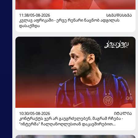
11:38/05-08-2026
ᲡᲮᲕᲐᲓᲐᲡᲮᲕᲐ
კვლავ აფრიკაში - ერვე რენარი ნაცნობ ადგილას
დასაქმდა
10:30/05-08-2026
ᲘᲢᲐᲚᲘᲐ
კონტრაქტს ჯერ არ გაუგრძელებენ, მაგრამ რჩება -
"ინტერმა" ჩალღანოღლუსთან დაკავშირებით
გადაწყვეტილება მიიღო