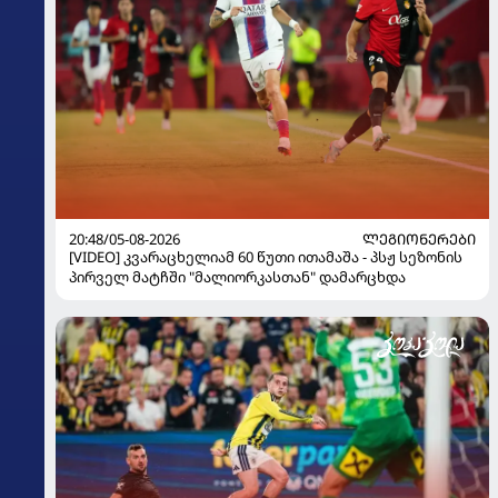
20:48/05-08-2026
ᲚᲔᲒᲘᲝᲜᲔᲠᲔᲑᲘ
[VIDEO] კვარაცხელიამ 60 წუთი ითამაშა - პსჟ სეზონის
პირველ მატჩში "მალიორკასთან" დამარცხდა