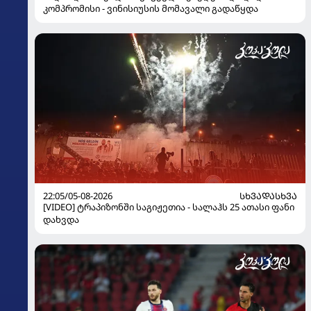
კომპრომისი - ვინისიუსის მომავალი გადაწყდა
22:05/05-08-2026
ᲡᲮᲕᲐᲓᲐᲡᲮᲕᲐ
[VIDEO] ტრაპიზონში საგიჟეთია - სალაჰს 25 ათასი ფანი
დახვდა