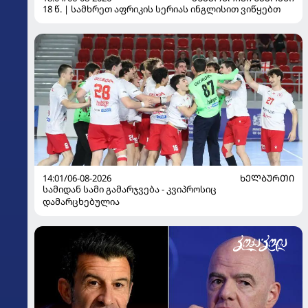
18 წ. | სამხრეთ აფრიკის სერიას ინგლისით ვიწყებთ
14:01/06-08-2026
ᲮᲔᲚᲑᲣᲠᲗᲘ
სამიდან სამი გამარჯვება - კვიპროსიც
დამარცხებულია