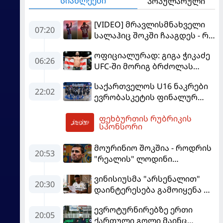
სიახლეები
პოპულარული
[VIDEO] მრავლისმნახველი
07:20
სალაჰიც შოკში ჩააგდეს - რა
ხდებოდა ტრაბზონში
ოფიციალურად: გიგა ჭიკაძე
ეგვიპტელი ფეხბურთელის
06:26
UFC-ში მორიგ ბრძოლას
წარდგენისას
სექტემბერში გამართავს
საქართველოს U16 ნაკრები
22:02
ევრობასკეტის ფინალურ
ეტაპზე – A დივიზიონში
ფეხბურთის რუბრიკის
ასპარეზობას იწყებს
07:37
სპონსორი
მოურინიო შოკშია - როდრის
20:53
"რეალის" ლოდინი
მობეზრდა და
ვინისიუსმა "არსენალით"
"ბარსელონაში" გადადის
20:30
დაინტერესება გამოიყენა და
"რეალთან" კონტრაქტი
ევროტურნირებზე ერთი
მომგებიანად გააგრძელა
20:05
ქართული გოლი მაინც