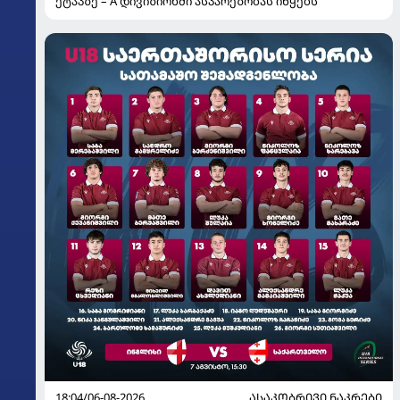
ეტაპზე – A დივიზიონში ასპარეზობას იწყებს
18:04/06-08-2026
ᲐᲡᲐᲙᲝᲑᲠᲘᲕᲘ ᲜᲐᲙᲠᲔᲑᲘ