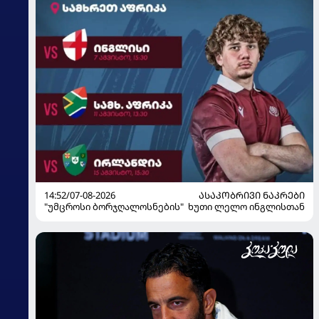
14:52/07-08-2026
ᲐᲡᲐᲙᲝᲑᲠᲘᲕᲘ ᲜᲐᲙᲠᲔᲑᲘ
"უმცროსი ბორჯღალოსნების" ხუთი ლელო ინგლისთან