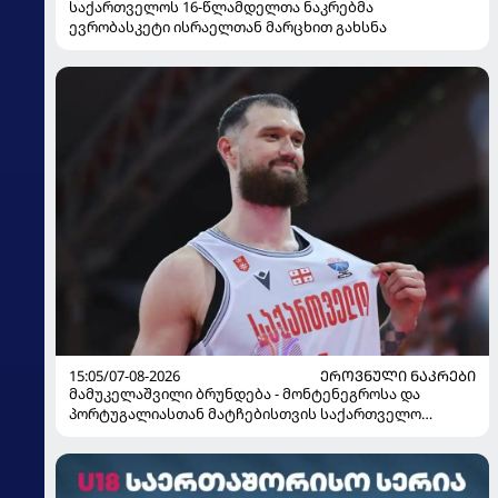
საქართველოს 16-წლამდელთა ნაკრებმა
ევრობასკეტი ისრაელთან მარცხით გახსნა
15:05/07-08-2026
ᲔᲠᲝᲕᲜᲣᲚᲘ ᲜᲐᲙᲠᲔᲑᲘ
მამუკელაშვილი ბრუნდება - მონტენეგროსა და
პორტუგალიასთან მატჩებისთვის საქართველო
მზადებას 15 კალათბურთელით იწყებს