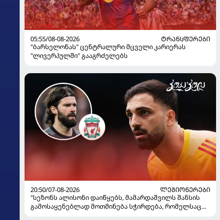
05:55/08-08-2026
ᲢᲠᲐᲜᲡᲤᲔᲠᲔᲑᲘ
"ბარსელონას" ცენტრალური მცველი კარიერას
"ლივერპულში" გააგრძელებს
20:50/07-08-2026
ᲚᲔᲒᲘᲝᲜᲔᲠᲔᲑᲘ
"სეზონს ალისონი დაიწყებს, მამარდაშვილს შანსის
გამოსაყენებლად მოთმინება სჭირდება, რომელსაც
100%-ით მიიღებს" - განაცხადა "ლივერპულის"