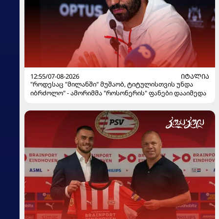
12:55/07-08-2026
ᲘᲢᲐᲚᲘᲐ
"როდესაც "მილანში" მუშაობ, ტიტულისთვის უნდა
იბრძოლო" - ამორიმმა "როსონერის" ფანები დააიმედა