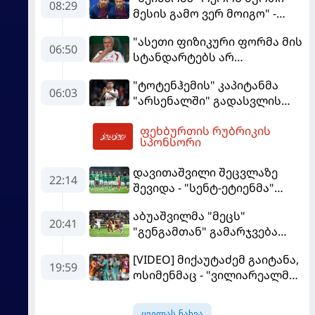
08:29
მესის გამო ვერ მოიგო" -
ბრაზილიელის ყოფილი
"ასეთი ფიზიკური ფორმა მის
აგენტი
06:50
სტანდარტებს არ
შეეფერება" - მოურინიომ
"ტოტენჰემის" კაპიტანმა
"რეალის" ახალწვეული
06:03
"არსენალში" გადასვლის
გააკრიტიკა
სურვილი გამოთქვა
ფეხბურთის რუბრიკის
08:49
სპონსორი
დავითაშვილი შეცვლაზე
22:14
შევიდა - "სენტ-ეტიენმა"
"სოშოს" მოუგო
აბუაშვილმა "მეცს"
20:41
"გენგამთან" გამარჯვება
მოუპოვა
[VIDEO] მიქაუტაძემ გაიტანა,
19:59
ოსიმენმაც - "ვილიარეალმა"
სტამბოლში
"გალათასარაის" მოუგო
ყველას ნახვა