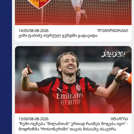
14:05/08-08-2026
ᲚᲔᲒᲘᲝᲜᲔᲠᲔᲑᲘ
ჯიმი ტაბიძე თურქულ გუნდში გადავიდა
13:00/08-08-2026
ᲘᲢᲐᲚᲘᲐ
"ჩემი ოცნება "მილანთან" ერთად რაიმეს მოგება იყო" -
მოდრიჩმა "როსონერიში" თავის მისიაზე ისაუბრა