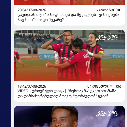
20:04/07-08-2026
ᲡᲐᲤᲠᲐᲜᲒᲔᲗᲘ
გაყიდიან თუ არა საფონოვს და შევალიეს - ვინ იქნება
პსჟ-ს ძირითადი მეკარე?
18:42/07-08-2026
ᲔᲠᲝᲕᲜᲣᲚᲘ ᲚᲘᲒᲐ
VIDEO | ეროვნული ლიგა | "რუსთავმა" უკეთ ითამაშა
და დამსახურებულად მოიგო, "ტორპედომ" გვიან
გაიღვიძა...