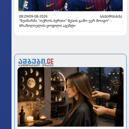
08:29/09-08-2026
ᲡᲮᲕᲐᲓᲐᲡᲮᲕᲐ
"ნეიმარმა "ოქროს ბურთი" მესის გამო ვერ მოიგო" -
ბრაზილიელის ყოფილი აგენტი