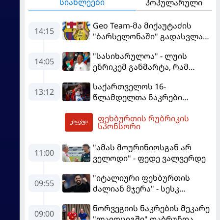
სიახლეები
პოპულარული
Geo Team-მა მიქაუტაძის
14:15
"ბარსელონაში" გადასვლაზე
გავრცელებულ
"სასიხარულოა" - ლუის
ინფორმაციაზე განმარტება
14:05
ენრიკემ განმარტა, რამ
გააკეთა
გაახარა "მანჩესტერ
საქართველოს 16-
იუნაიტედთან" ნამატჩევს
13:12
წლამდელთა ნაკრები
ევრობასკეტზე ესპანეთთან
ფეხბურთის რუბრიკის
დამარცხდა
15:20
სპონსორი
"ამას მოურინიოსგან არ
11:00
ველოდი" - ფედე ვალვერდე
"იტალიური ფეხბურთის
09:55
ძალიან მჯერა" - სესკ
ფაბრეგასი
ნორვეგიის ნაკრების მეკარე
09:00
"ლაიფციგში" დაბრუნდა