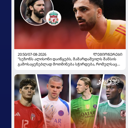
20:50/07-08-2026
ᲚᲔᲒᲘᲝᲜᲔᲠᲔᲑᲘ
"სეზონს ალისონი დაიწყებს, მამარდაშვილს შანსის
გამოსაყენებლად მოთმინება სჭირდება, რომელსაც
100%-ით მიიღებს" - განაცხადა "ლივერპულის"
ყოფილმა მეკარემ