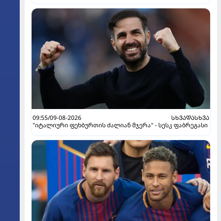
09:55/09-08-2026
ᲡᲮᲕᲐᲓᲐᲡᲮᲕᲐ
"იტალიური ფეხბურთის ძალიან მჯერა" - სესკ ფაბრეგასი