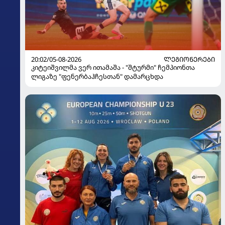
20:02/05-08-2026
ᲚᲔᲒᲘᲝᲜᲔᲠᲔᲑᲘ
კიტეიშვილმა ვერ ითამაშა - "შტურმი" ჩემპიონთა
ლიგაზე "ფენერბაჰჩესთან" დამარცხდა