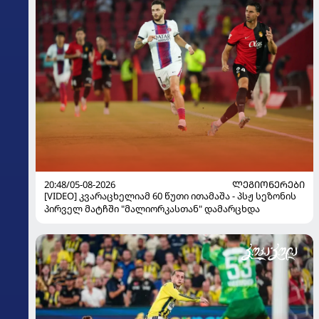
20:48/05-08-2026
ᲚᲔᲒᲘᲝᲜᲔᲠᲔᲑᲘ
[VIDEO] კვარაცხელიამ 60 წუთი ითამაშა - პსჟ სეზონის
პირველ მატჩში "მალიორკასთან" დამარცხდა