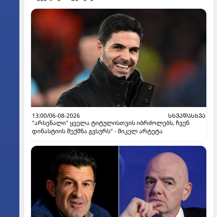
13:00/06-08-2026
ᲡᲮᲕᲐᲓᲐᲡᲮᲕᲐ
"არსენალი" ყველა ტიტულისთვის იბრძოლებს, ჩვენ
დინასტიის შექმნა გვსურს" - მიკელ არტეტა