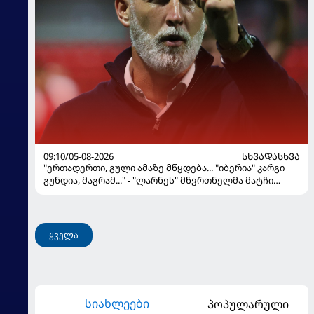
09:10/05-08-2026
ᲡᲮᲕᲐᲓᲐᲡᲮᲕᲐ
"ერთადერთი, გული ამაზე მწყდება... "იბერია" კარგი
გუნდია, მაგრამ..." - "ლარნეს" მწვრთნელმა მატჩი
შეაფასა და თბილისში თავდაჯერებული გუნდი
მოჰყავს
ყველა
სიახლეები
პოპულარული