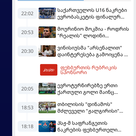
საქართველოს U16 ნაკრები
22:02
ევრობასკეტის ფინალურ
ეტაპზე – A დივიზიონში
მოურინიო შოკშია - როდრის
ასპარეზობას იწყებს
20:53
"რეალის" ლოდინი
მობეზრდა და
ვინისიუსმა "არსენალით"
"ბარსელონაში" გადადის
20:30
დაინტერესება გამოიყენა და
"რეალთან" კონტრაქტი
ფეხბურთის რუბრიკის
მომგებიანად გააგრძელა
06:14
სპონსორი
ევროტურნირებზე ერთი
20:05
ქართული გოლი მაინც
გავიდა
თბილისის "დინამოს"
18:53
მძლეველი "ჟალგირისი"
სახლში "ჰაიდუკთან"
პსჟ-მ საფრანგეთის
განადგურდა
18:18
ნაკრების ფეხბურთელი