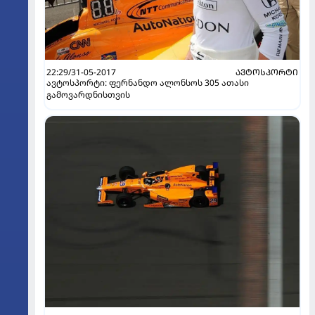
22:29/31-05-2017
ᲐᲕᲢᲝᲡᲞᲝᲠᲢᲘ
ავტოსპორტი: ფერნანდო ალონსოს 305 ათასი
გამოვარდნისთვის