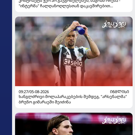
კონტრაქტს ჯერ არ გაუგრძელებენ, მაგრამ რჩება -
"ინტერმა" ჩალღანოღლუსთან დაკავშირებით
გადაწყვეტილება მიიღო
09:27/05-08-2026
ᲘᲜᲒᲚᲘᲡᲘ
ხანგლძრივი მოლაპარაკებების შემდეგ, "არსენალმა"
ბრუნო გიმარაეში შეიძინა