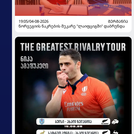
19:05/04-08-2026
ᲒᲔᲠᲛᲐᲜᲘᲐ
ნორვეგიის ნაკრების მეკარე "ლაიფციგში" დაბრუნდა