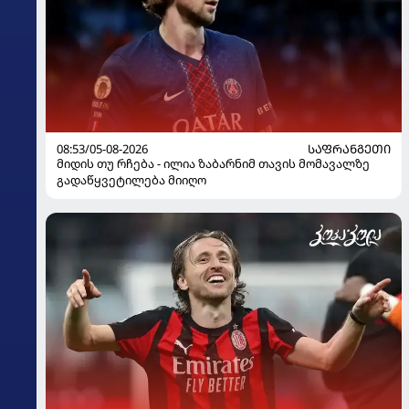
08:53/05-08-2026
ᲡᲐᲤᲠᲐᲜᲒᲔᲗᲘ
მიდის თუ რჩება - ილია ზაბარნიმ თავის მომავალზე
გადაწყვეტილება მიიღო