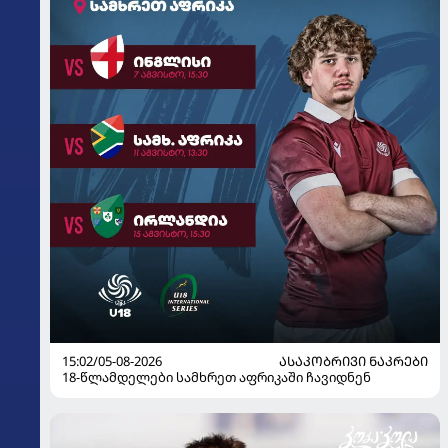
15:02/05-08-2026
ᲐᲡᲐᲙᲝᲑᲠᲘᲕᲘ ᲜᲐᲙᲠᲔᲑᲘ
18-წლამდელები სამხრეთ აფრიკაში ჩავიდნენ