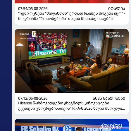
07:54/05-08-2026
ᲘᲢᲐᲚᲘᲐ
"ჩემი ოცნება "მილანთან" ერთად რაიმეს მოგება იყო" -
მოდრიჩმა "როსონერიში" თავის მისიაზე ისაუბრა
07:12/05-08-2026
ᲡᲮᲕᲐ ᲡᲐᲮᲔᲝᲑᲔᲑᲘ
Hisense წარმოგიდგენთ გზავნილს „ინოვაციები
უკეთესი ცხოვრებისათვის“ FIFA-ს 2026 წლის მსოფლიო
ჩემპიონატზე