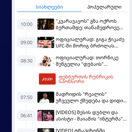
სიახლეები
პოპულარული
"კვარავაჯოს" გზა ოქროს
10:00
ბურთამდე: თანამედროვე
ქართული ზღაპარი
ოფიციალურად: გიგა ჭიკაძე
09:00
UFC-ში მორიგ ბრძოლას
სექტემბერში გამართავს
ოფიციალურად: თორნიკე
08:30
შენგელია "დუბაის"
კალათბურთელია
ფეხბურთის რუბრიკის
10:10
სპონსორი
მადრიდის "რეალის"
07:50
უჩვეულო ქმედება და დიდი
კომპრომისი - ვინისიუსის
[VIDEOS] მესის დუბლი და
მომავალი გადაწყდა
06:41
ასისტი - მაიამის "ინტერმა"
"სან ლუისს" მოუგო
[VIDEO] ტრაპიზონში