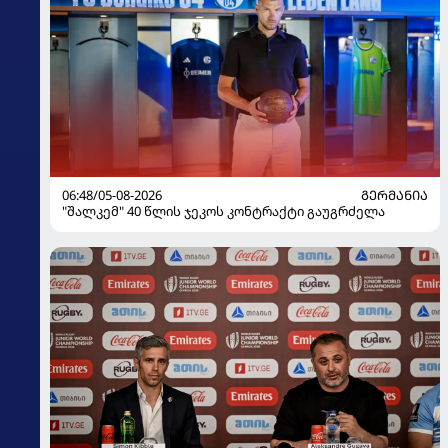
06:48/05-08-2026
ᲒᲔᲠᲛᲐᲜᲘᲐ
"შალკემ" 40 წლის ჯეკოს კონტრაქტი გაუგრძელა