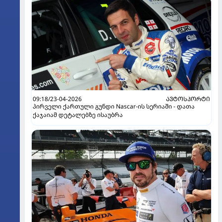
09:18/23-04-2026
ᲐᲕᲢᲝᲡᲞᲝᲠᲢᲘ
პირველი ქართული გუნდი Nascar-ის სერიაში - დათა
ქაჯაიამ დეტალებზე ისაუბრა