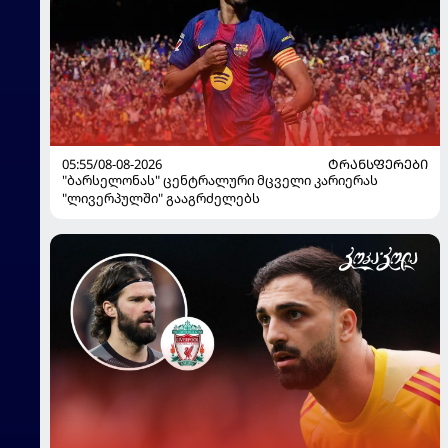
05:55/08-08-2026
ᲢᲠᲐᲜᲡᲤᲔᲠᲔᲑᲘ
"ბარსელონას" ცენტრალური მცველი კარიერას
"ლივერპულში" გააგრძელებს