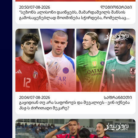
20:50/07-08-2026
ᲚᲔᲒᲘᲝᲜᲔᲠᲔᲑᲘ
"სეზონს ალისონი დაიწყებს, მამარდაშვილს შანსის
გამოსაყენებლად მოთმინება სჭირდება, რომელსაც
100%-ით მიიღებს" - განაცხადა "ლივერპულის"
ყოფილმა მეკარემ
20:04/07-08-2026
ᲡᲐᲤᲠᲐᲜᲒᲔᲗᲘ
გაყიდიან თუ არა საფონოვს და შევალიეს - ვინ იქნება
პსჟ-ს ძირითადი მეკარე?