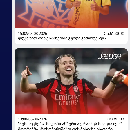
15:02/08-08-2026
ᲔᲡᲞᲐᲜᲔᲗᲘ
ლუკა ზიდანმა ესპანეთში გუნდი გამოიცვალა
13:00/08-08-2026
ᲘᲢᲐᲚᲘᲐ
"ჩემი ოცნება "მილანთან" ერთად რაიმეს მოგება იყო" -
მოდრიჩმა "როსონერიში" თავის მისიაზე ისაუბრა