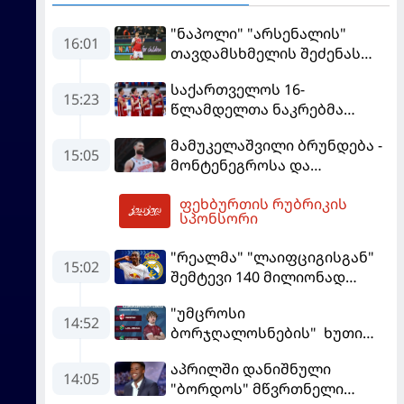
"ნაპოლი" "არსენალის"
16:01
თავდამსხმელის შეძენას
ცდილობს
საქართველოს 16-
15:23
წლამდელთა ნაკრებმა
ევრობასკეტი ისრაელთან
მამუკელაშვილი ბრუნდება -
მარცხით გახსნა
15:05
მონტენეგროსა და
პორტუგალიასთან
ფეხბურთის რუბრიკის
მატჩებისთვის საქართველო
16:15
სპონსორი
მზადებას 15
კალათბურთელით იწყებს
"რეალმა" "ლაიფციგისგან"
15:02
შემტევი 140 მილიონად
შეიძინა
"უმცროსი
14:52
ბორჯღალოსნების" ხუთი
ლელო ინგლისთან
აპრილში დანიშნული
14:05
"ბორდოს" მწვრთნელი