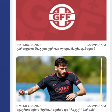
21:07/04-08-2026
ᲡᲮᲕᲐᲓᲐᲡᲮᲕᲐ
ქართველი მსაჯები ევროპა ლიგის მატჩს განსჯიან
07:01/03-08-2026
ᲡᲮᲕᲐᲓᲐᲡᲮᲕᲐ
სუპერთასების "სერია" ხვიჩას და "ჩაკვე" "ბარსას"