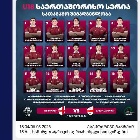
18:04/06-08-2026
ᲐᲡᲐᲙᲝᲑᲠᲘᲕᲘ ᲜᲐᲙᲠᲔᲑᲘ
18 წ. | სამხრეთ აფრიკის სერიას ინგლისით ვიწყებთ