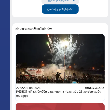
ყველა კომენტარი
დაამატე კომენტარი
ასევე დაგაინტერესებთ
22:05/05-08-2026
ᲡᲮᲕᲐᲓᲐᲡᲮᲕᲐ
[VIDEO] ტრაპიზონში საგიჟეთია - სალაჰს 25 ათასი ფანი
დახვდა