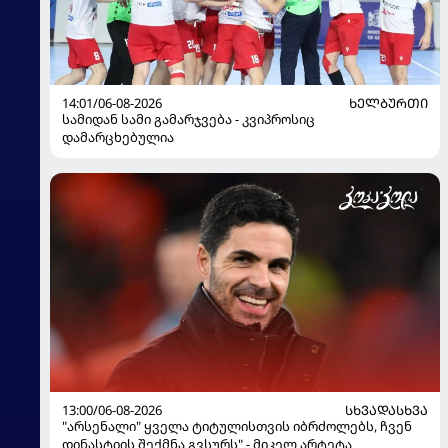
14:01/06-08-2026
ᲮᲔᲚᲑᲣᲠᲗᲘ
სამიდან სამი გამარჯვება - კვიპროსიც
დამარცხებულია
13:00/06-08-2026
ᲡᲮᲕᲐᲓᲐᲡᲮᲕᲐ
"არსენალი" ყველა ტიტულისთვის იბრძოლებს, ჩვენ
დინასტიის შექმნა გვსურს" - მიკელ არტეტა