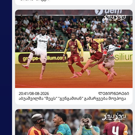
20:41/08-08-2026
ᲚᲔᲒᲘᲝᲜᲔᲠᲔᲑᲘ
აბუაშვილმა "მეცს" "გენგამთან" გამარჯვება მოუპოვა