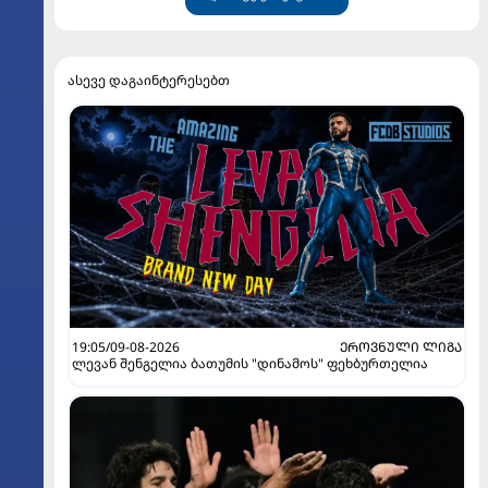
ასევე დაგაინტერესებთ
19:05/09-08-2026
ᲔᲠᲝᲕᲜᲣᲚᲘ ᲚᲘᲒᲐ
ლევან შენგელია ბათუმის "დინამოს" ფეხბურთელია