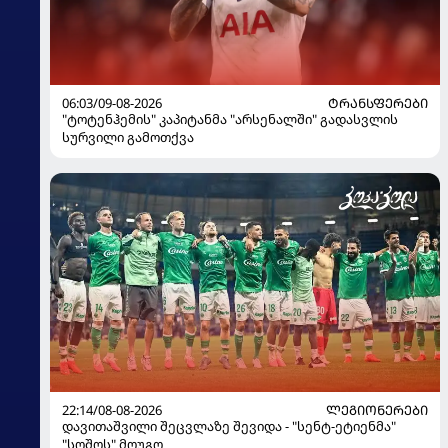
06:03/09-08-2026
ᲢᲠᲐᲜᲡᲤᲔᲠᲔᲑᲘ
"ტოტენჰემის" კაპიტანმა "არსენალში" გადასვლის
სურვილი გამოთქვა
22:14/08-08-2026
ᲚᲔᲒᲘᲝᲜᲔᲠᲔᲑᲘ
დავითაშვილი შეცვლაზე შევიდა - "სენტ-ეტიენმა"
"სოშოს" მოუგო