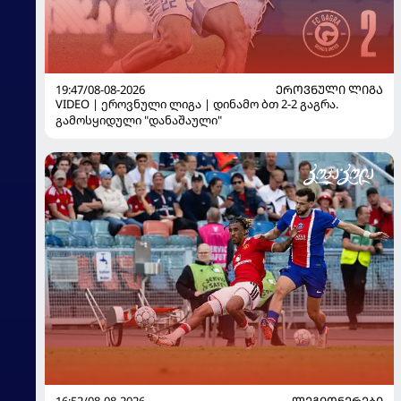
19:47/08-08-2026
ᲔᲠᲝᲕᲜᲣᲚᲘ ᲚᲘᲒᲐ
VIDEO | ეროვნული ლიგა | დინამო ბთ 2-2 გაგრა.
გამოსყიდული "დანაშაული"