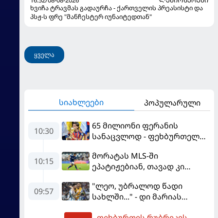
16:52/08-08-2026
ᲚᲔᲒᲘᲝᲜᲔᲠᲔᲑᲘ
ხვიჩა ტრავმას გადაურჩა - ქართველის პრეასისტი და
პსჟ-ს ფრე "მანჩესტერ იუნაიტედთან"
ყველა
სიახლეები
პოპულარული
65 მილიონი ფერანის
10:30
სანაცვლოდ - ფეხბურთელს
პსჟ-ში სურს, "ბარსა" კი
მორატას MLS-ში
სოლიდური თანხის მიღებას
10:15
ეპატიჟებიან, თავად კი
გეგმავს
ფაბრეგასის
"ლეო, უბრალოდ წადი
გადაწყვეტილებას ელის
09:57
სახლში..." - დი მარიას
ემოციური წერილი მესის
ფეხბურთის რუბრიკის