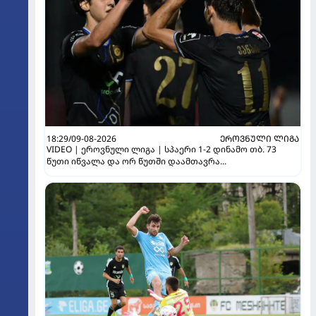
18:29/09-08-2026
ᲔᲠᲝᲕᲜᲣᲚᲘ ᲚᲘᲒᲐ
VIDEO | ეროვნული ლიგა | სპაერი 1-2 დინამო თბ. 73
წუთი იწვალა და ორ წუთში დაამთავრა...