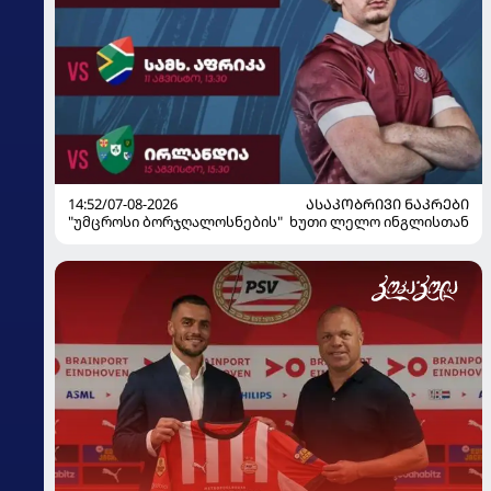
14:52/07-08-2026
ᲐᲡᲐᲙᲝᲑᲠᲘᲕᲘ ᲜᲐᲙᲠᲔᲑᲘ
"უმცროსი ბორჯღალოსნების" ხუთი ლელო ინგლისთან