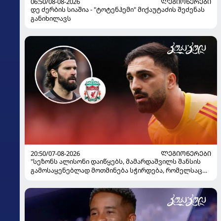
06:50/08-08-2026
ᲚᲔᲒᲘᲝᲜᲔᲠᲔᲑᲘ
დე ძერბის სიაშია - "ტოტენჰემი" მიქაუტაძის შეძენას
განიხილავს
20:50/07-08-2026
ᲚᲔᲒᲘᲝᲜᲔᲠᲔᲑᲘ
"სეზონს ალისონი დაიწყებს, მამარდაშვილს შანსის
გამოსაყენებლად მოთმინება სჭირდება, რომელსაც
100%-ით მიიღებს" - განაცხადა "ლივერპულის"
ყოფილმა მეკარემ