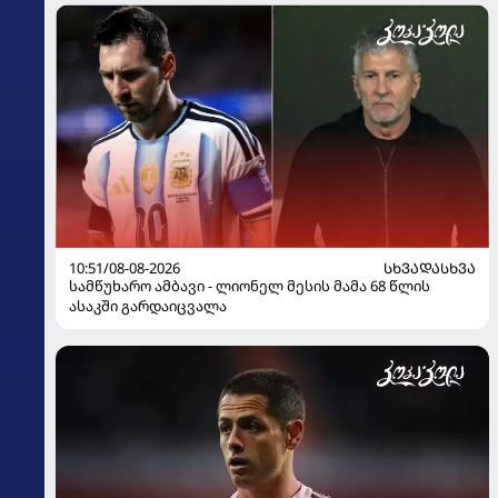
10:51/08-08-2026
ᲡᲮᲕᲐᲓᲐᲡᲮᲕᲐ
სამწუხარო ამბავი - ლიონელ მესის მამა 68 წლის
ასაკში გარდაიცვალა