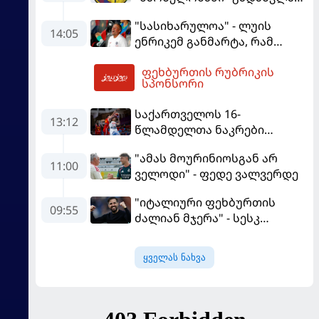
"მონაკოსთან" დამარცხდა
გავრცელებულ
"სასიხარულოა" - ლუის
ინფორმაციაზე განმარტება
14:05
ენრიკემ განმარტა, რამ
გააკეთა
გაახარა "მანჩესტერ
ფეხბურთის რუბრიკის
იუნაიტედთან" ნამატჩევს
15:53
სპონსორი
საქართველოს 16-
13:12
წლამდელთა ნაკრები
ევრობასკეტზე ესპანეთთან
"ამას მოურინიოსგან არ
დამარცხდა
11:00
ველოდი" - ფედე ვალვერდე
"იტალიური ფეხბურთის
09:55
ძალიან მჯერა" - სესკ
ფაბრეგასი
ყველას ნახვა