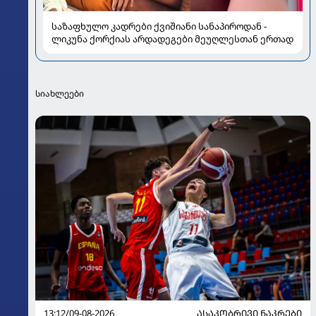
საზაფხულო კადრები ქვიშიანი სანაპიროდან -
ლიკუნა ქორქიას არდადეგები მეუღლესთან ერთად
სიახლეები
13:12/09-08-2026
ᲐᲡᲐᲙᲝᲑᲠᲘᲕᲘ ᲜᲐᲙᲠᲔᲑᲘ