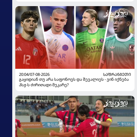
100%-ით მიიღებს" - განაცხადა "ლივერპულის"
ყოფილმა მეკარემ
20:04/07-08-2026
ᲡᲐᲤᲠᲐᲜᲒᲔᲗᲘ
გაყიდიან თუ არა საფონოვს და შევალიეს - ვინ იქნება
პსჟ-ს ძირითადი მეკარე?