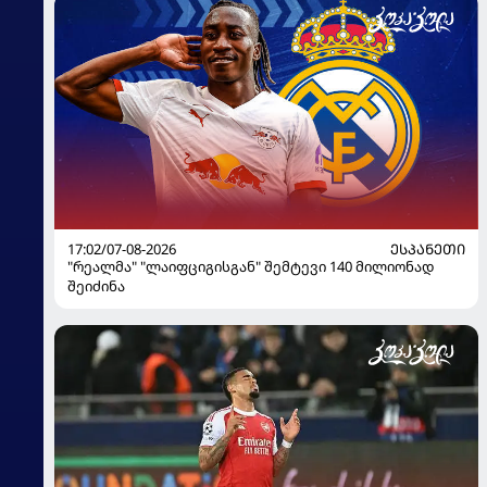
17:02/07-08-2026
ᲔᲡᲞᲐᲜᲔᲗᲘ
"რეალმა" "ლაიფციგისგან" შემტევი 140 მილიონად
შეიძინა