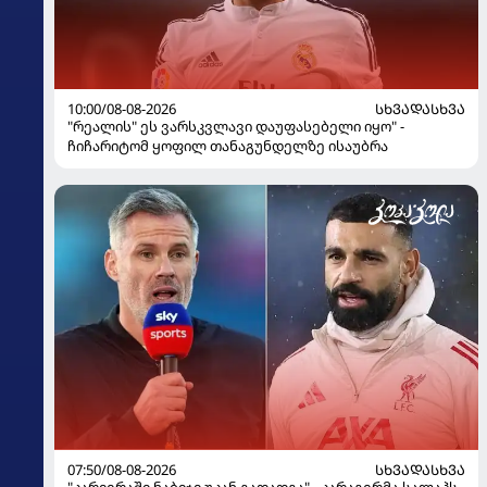
10:00/08-08-2026
ᲡᲮᲕᲐᲓᲐᲡᲮᲕᲐ
"რეალის" ეს ვარსკვლავი დაუფასებელი იყო" -
ჩიჩარიტომ ყოფილ თანაგუნდელზე ისაუბრა
07:50/08-08-2026
ᲡᲮᲕᲐᲓᲐᲡᲮᲕᲐ
"კარიერაში ნაბიჯი უკან გადადგა" - კარაგერმა სალაჰს