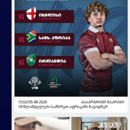
15:02/05-08-2026
ᲐᲡᲐᲙᲝᲑᲠᲘᲕᲘ ᲜᲐᲙᲠᲔᲑᲘ
18-წლამდელები სამხრეთ აფრიკაში ჩავიდნენ