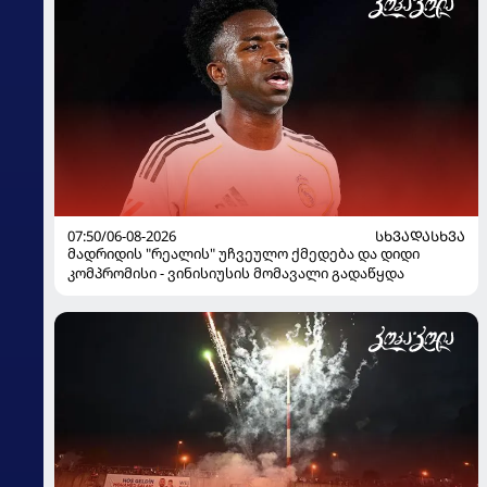
07:50/06-08-2026
ᲡᲮᲕᲐᲓᲐᲡᲮᲕᲐ
მადრიდის "რეალის" უჩვეულო ქმედება და დიდი
კომპრომისი - ვინისიუსის მომავალი გადაწყდა