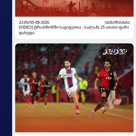
22:05/05-08-2026
ᲡᲮᲕᲐᲓᲐᲡᲮᲕᲐ
[VIDEO] ტრაპიზონში საგიჟეთია - სალაჰს 25 ათასი ფანი
დახვდა