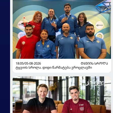
18:05/05-08-2026
ᲢᲧᲕᲘᲘᲡ ᲡᲠᲝᲚᲐ
ტყვიის სროლა. დიდი წარმატება ვროცლავში