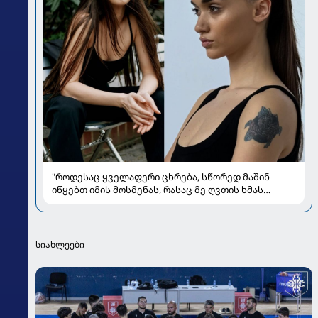
"როდესაც ყველაფერი ცხრება, სწორედ მაშინ
იწყებთ იმის მოსმენას, რასაც მე ღვთის ხმას
ვუწოდებ" - რას უზიარებს ლიზა ყენია
საზოგადოებას
სიახლეები