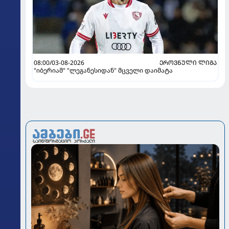
08:00/03-08-2026
ᲔᲠᲝᲕᲜᲣᲚᲘ ᲚᲘᲒᲐ
"იბერიამ" "ლეგანესიდან" მცველი დაიმატა