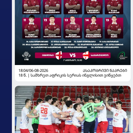
18:04/06-08-2026
ᲐᲡᲐᲙᲝᲑᲠᲘᲕᲘ ᲜᲐᲙᲠᲔᲑᲘ
18 წ. | სამხრეთ აფრიკის სერიას ინგლისით ვიწყებთ