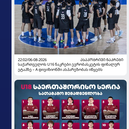
22:02/06-08-2026
ᲐᲡᲐᲙᲝᲑᲠᲘᲕᲘ ᲜᲐᲙᲠᲔᲑᲘ
საქართველოს U16 ნაკრები ევრობასკეტის ფინალურ
ეტაპზე – A დივიზიონში ასპარეზობას იწყებს