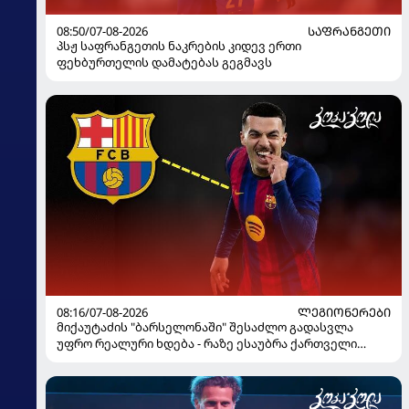
08:50/07-08-2026
ᲡᲐᲤᲠᲐᲜᲒᲔᲗᲘ
პსჟ საფრანგეთის ნაკრების კიდევ ერთი
ფეხბურთელის დამატებას გეგმავს
08:16/07-08-2026
ᲚᲔᲒᲘᲝᲜᲔᲠᲔᲑᲘ
მიქაუტაძის "ბარსელონაში" შესაძლო გადასვლა
უფრო რეალური ხდება - რაზე ესაუბრა ქართველი
კატალონიელთა მთავარ მწვრთნელს