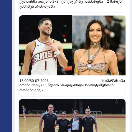
ქუთაისმა ათენის 3×3 ჩელენჯერზე იასპარეზა | 2 მარცხი
უმძიმეს ბრძოლაში
13:00/30-07-2026
ᲡᲮᲕᲐᲓᲐᲡᲮᲕᲐ
ირინა შეიკს 11 წლით ახალგაზრდა სპორტსმენთან
რომანი აქვს