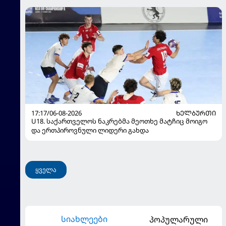
17:17/06-08-2026
ᲮᲔᲚᲑᲣᲠᲗᲘ
U18. საქართველოს ნაკრებმა მეოთხე მატჩიც მოიგო
და ერთპიროვნული ლიდერი გახდა
ყველა
სიახლეები
პოპულარული