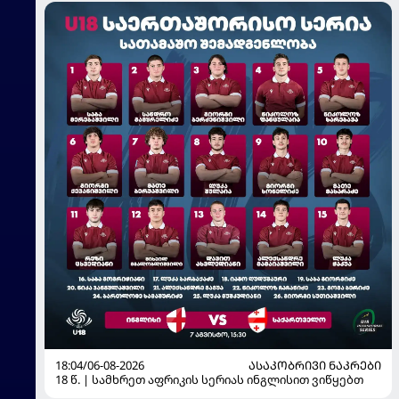
18:04/06-08-2026
ᲐᲡᲐᲙᲝᲑᲠᲘᲕᲘ ᲜᲐᲙᲠᲔᲑᲘ
18 წ. | სამხრეთ აფრიკის სერიას ინგლისით ვიწყებთ