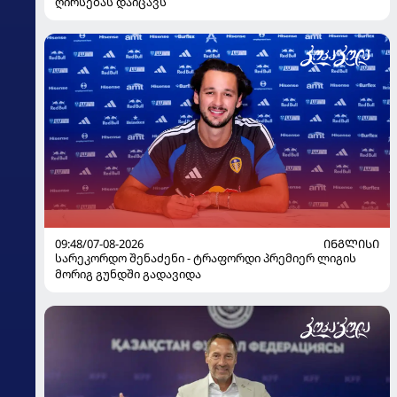
ღირსებას დაიცავს
09:48/07-08-2026
ᲘᲜᲒᲚᲘᲡᲘ
სარეკორდო შენაძენი - ტრაფორდი პრემიერ ლიგის
მორიგ გუნდში გადავიდა