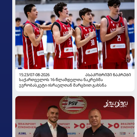
15:23/07-08-2026
ᲐᲡᲐᲙᲝᲑᲠᲘᲕᲘ ᲜᲐᲙᲠᲔᲑᲘ
საქართველოს 16-წლამდელთა ნაკრებმა
ევრობასკეტი ისრაელთან მარცხით გახსნა