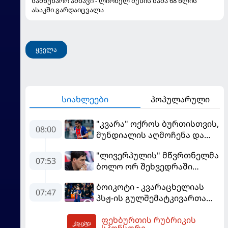
სამწუხარო ამბავი - ლიონელ მესის მამა 68 წლის
ასაკში გარდაიცვალა
ყველა
სიახლეები
პოპულარული
"კვარა" ოქროს ბურთისთვის,
08:00
მუნდიალის აღმოჩენა და
სკანდალში მოხვედრილი
"ლივერპულის" მწვრთნელმა
მსაჯი - ევროპის სუპერთასის
07:53
ბოლო ორ შეხვედრაში
PREVIEW
მარცხის მიზეზი დაასახელა
ბოიკოტი - კვარაცხელიას
07:47
პსჟ-ის გულშემატკივართა
ჯგუფმა განცხადება
ფეხბურთის რუბრიკის
გაავრცელა
08:44
სპონსორი