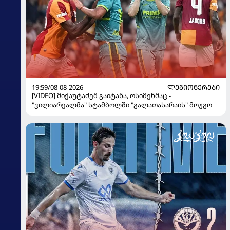
19:59/08-08-2026
ᲚᲔᲒᲘᲝᲜᲔᲠᲔᲑᲘ
[VIDEO] მიქაუტაძემ გაიტანა, ოსიმენმაც -
"ვილიარეალმა" სტამბოლში "გალათასარაის" მოუგო