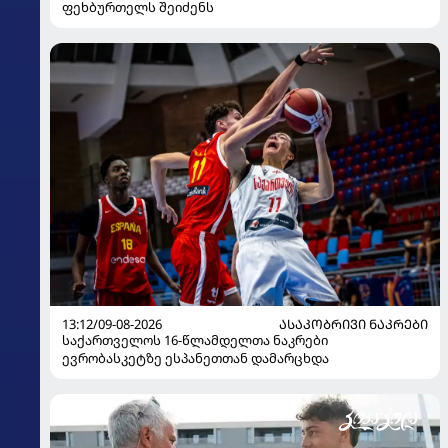
ფეხბურთელს შეიძენს
13:12/09-08-2026
ᲐᲡᲐᲙᲝᲑᲠᲘᲕᲘ ᲜᲐᲙᲠᲔᲑᲘ
საქართველოს 16-წლამდელთა ნაკრები
ევრობასკეტზე ესპანეთთან დამარცხდა