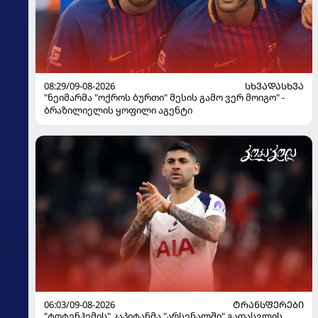
08:29/09-08-2026
ᲡᲮᲕᲐᲓᲐᲡᲮᲕᲐ
"ნეიმარმა "ოქროს ბურთი" მესის გამო ვერ მოიგო" -
ბრაზილიელის ყოფილი აგენტი
06:03/09-08-2026
ᲢᲠᲐᲜᲡᲤᲔᲠᲔᲑᲘ
"ტოტენჰემის" კაპიტანმა "არსენალში" გადასვლის