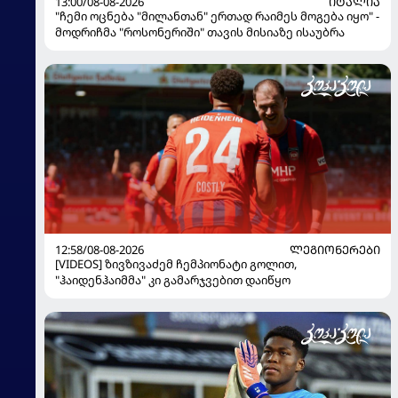
13:00/08-08-2026
ᲘᲢᲐᲚᲘᲐ
"ჩემი ოცნება "მილანთან" ერთად რაიმეს მოგება იყო" -
მოდრიჩმა "როსონერიში" თავის მისიაზე ისაუბრა
12:58/08-08-2026
ᲚᲔᲒᲘᲝᲜᲔᲠᲔᲑᲘ
[VIDEOS] ზივზივაძემ ჩემპიონატი გოლით,
"ჰაიდენჰაიმმა" კი გამარჯვებით დაიწყო