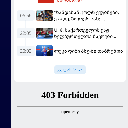
"ხანდახან ცოლს ვეუბნები,
06:56
ეცადე, ზოგჯერ სახე
საჯაროდ გამოაჩინო, ის კი
U18. საქართველოს ვაჟ
ამას მპასუხობს..." -
22:05
ხელბურთელთა ნაკრები
დემბელემ მეუღლის შესახებ
Championship I-ში
ისაუბრა
დაწინაურდა
20:02
ლუკა დინი პსჟ-ში დაბრუნდა
ყველას ნახვა