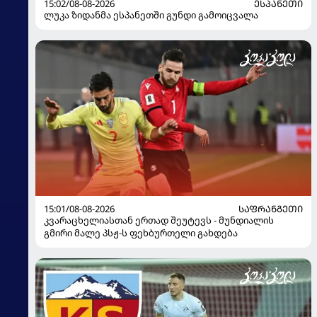
15:02/08-08-2026
ᲔᲡᲞᲐᲜᲔᲗᲘ
ლუკა ზიდანმა ესპანეთში გუნდი გამოიცვალა
15:01/08-08-2026
ᲡᲐᲤᲠᲐᲜᲒᲔᲗᲘ
კვარაცხელიასთან ერთად შეუტევს - მუნდიალის
გმირი მალე პსჟ-ს ფეხბურთელი გახდება