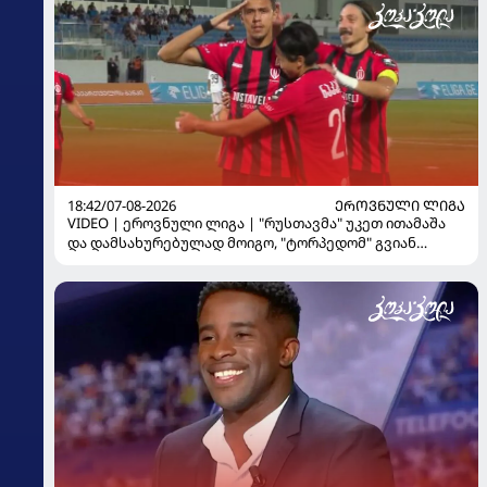
18:42/07-08-2026
ᲔᲠᲝᲕᲜᲣᲚᲘ ᲚᲘᲒᲐ
VIDEO | ეროვნული ლიგა | "რუსთავმა" უკეთ ითამაშა
და დამსახურებულად მოიგო, "ტორპედომ" გვიან
გაიღვიძა...