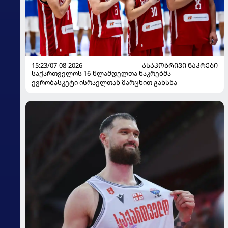
15:23/07-08-2026
ᲐᲡᲐᲙᲝᲑᲠᲘᲕᲘ ᲜᲐᲙᲠᲔᲑᲘ
საქართველოს 16-წლამდელთა ნაკრებმა
ევრობასკეტი ისრაელთან მარცხით გახსნა