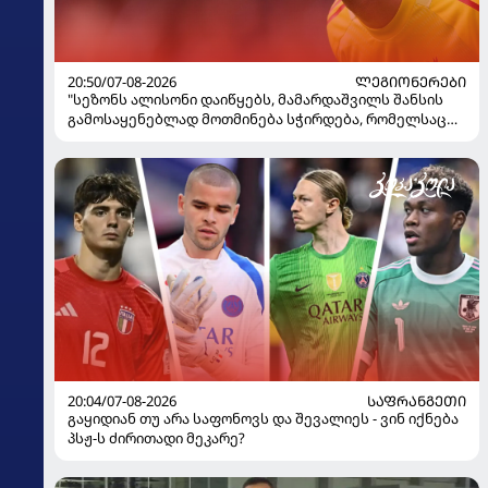
20:50/07-08-2026
ᲚᲔᲒᲘᲝᲜᲔᲠᲔᲑᲘ
"სეზონს ალისონი დაიწყებს, მამარდაშვილს შანსის
გამოსაყენებლად მოთმინება სჭირდება, რომელსაც
100%-ით მიიღებს" - განაცხადა "ლივერპულის"
ყოფილმა მეკარემ
20:04/07-08-2026
ᲡᲐᲤᲠᲐᲜᲒᲔᲗᲘ
გაყიდიან თუ არა საფონოვს და შევალიეს - ვინ იქნება
პსჟ-ს ძირითადი მეკარე?