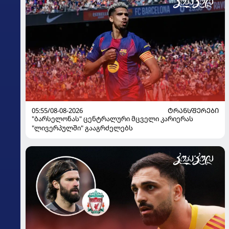
05:55/08-08-2026
ᲢᲠᲐᲜᲡᲤᲔᲠᲔᲑᲘ
"ბარსელონას" ცენტრალური მცველი კარიერას
"ლივერპულში" გააგრძელებს