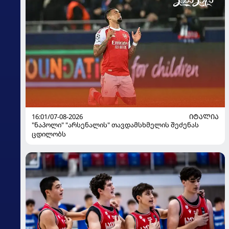
16:01/07-08-2026
ᲘᲢᲐᲚᲘᲐ
"ნაპოლი" "არსენალის" თავდამსხმელის შეძენას
ცდილობს