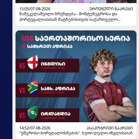
15:05/07-08-2026
ᲔᲠᲝᲕᲜᲣᲚᲘ ᲜᲐᲙᲠᲔᲑᲘ
მამუკელაშვილი ბრუნდება - მონტენეგროსა და
პორტუგალიასთან მატჩებისთვის საქართველო
მზადებას 15 კალათბურთელით იწყებს
14:52/07-08-2026
ᲐᲡᲐᲙᲝᲑᲠᲘᲕᲘ ᲜᲐᲙᲠᲔᲑᲘ
"უმცროსი ბორჯღალოსნების" ხუთი ლელო ინგლისთან