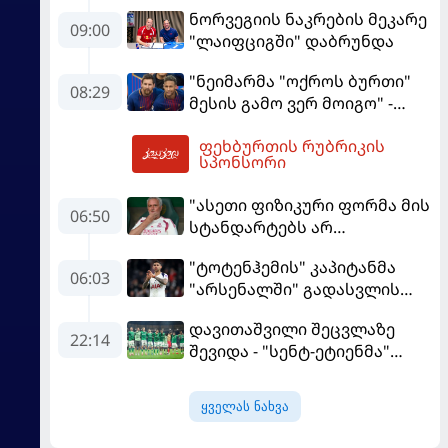
ფაბრეგასი
ნორვეგიის ნაკრების მეკარე
09:00
"ლაიფციგში" დაბრუნდა
"ნეიმარმა "ოქროს ბურთი"
08:29
მესის გამო ვერ მოიგო" -
ბრაზილიელის ყოფილი
ფეხბურთის რუბრიკის
აგენტი
10:12
სპონსორი
"ასეთი ფიზიკური ფორმა მის
06:50
სტანდარტებს არ
შეეფერება" - მოურინიომ
"ტოტენჰემის" კაპიტანმა
"რეალის" ახალწვეული
06:03
"არსენალში" გადასვლის
გააკრიტიკა
სურვილი გამოთქვა
დავითაშვილი შეცვლაზე
22:14
შევიდა - "სენტ-ეტიენმა"
"სოშოს" მოუგო
ყველას ნახვა