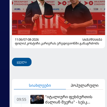
11:06/07-08-2026
ᲡᲮᲕᲐᲓᲐᲡᲮᲕᲐ
ფილიპ კოსტიჩი კარიერას ერედივიონში განაგრძობს
ყველა
სიახლეები
პოპულარული
"იტალიური ფეხბურთის
09:55
ძალიან მჯერა" - სესკ