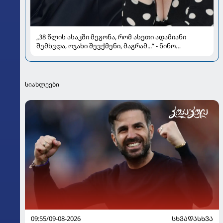
„38 წლის ასაკში მეგონა, რომ ასეთი ადამიანი
შემხვდა, ოჯახი შევქმენი, მაგრამ...“ - ნინო
მუმლაძის ინტერვიუ ოჯახსა და განქორწინებაზე
სიახლეები
09:55/09-08-2026
ᲡᲮᲕᲐᲓᲐᲡᲮᲕᲐ