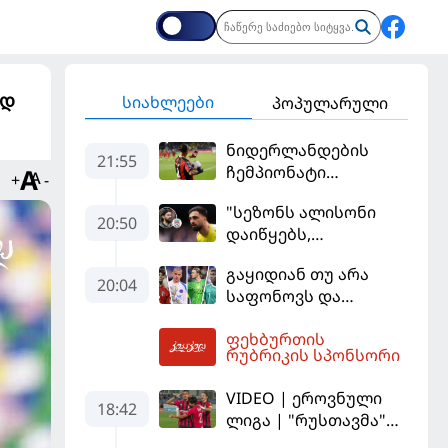
ად
სიახლეები
პოპულარული
ნიდერლანდების
21:55
ჩემპიონატი
+
-
იეგოიანის გოლით
"სეზონს ალისონი
გაიხსნა - ის მატჩის
20:50
დაიწყებს,
MVP გახდა
მამარდაშვილს
გაყიდიან თუ არა
შანსის
20:04
საფონოვს და
გამოსაყენებლად
შევალიეს - ვინ
მოთმინება
ფეხბურთის
იქნება პსჟ-ს
სჭირდება,
04:12
რუბრიკის სპონსორი
ძირითადი მეკარე?
რომელსაც 100%-ით
მიიღებს" - განაცხადა
VIDEO | ეროვნული
18:42
"ლივერპულის"
ლიგა | "რუსთავმა"
ყოფილმა მეკარემ
უკეთ ითამაშა და