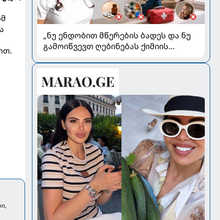
ომ
ა
„ნუ ენდობით მწერების ბადეს და ნუ
გამოიწვევთ ღებინებას ქიმიის
ოთ.
გადაყლაპვისას“ - როგორ ვიხსნათ
ბავშვი კრიტიკულ სიტუაციაში,
პედიატრ სალომე ახვლედიანის
რჩევები
ი,