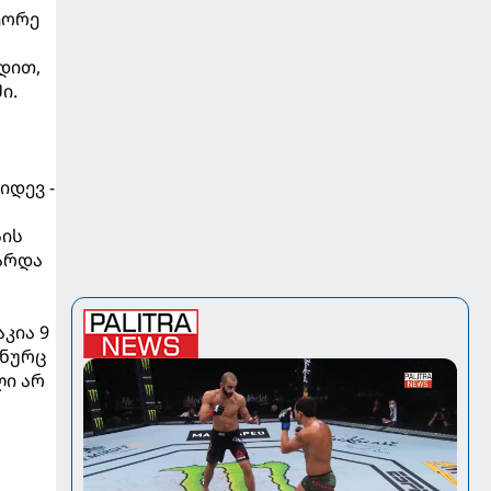
ეორე
დით,
ი.
იდევ -
სის
არდა
კია 9
 ნურც
ლი არ