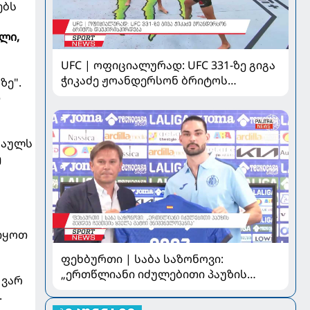
ებს
ლი,
UFC | ოფიციალურად: UFC 331-ზე გიგა
ჭიკაძე ჟოანდერსონ ბრიტოს
ზე".
დაუპირისპირდება
დ
არაულს
ე
ვიყოთ
ფეხბურთი | საბა საზონოვი:
„ერთწლიანი იძულებითი პაუზის
 ვარ
შემდეგ ჩემთვის ყველა მატჩი
.
მნიშვნელოვანია“