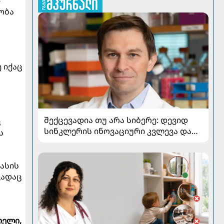
-
ობა
 იქაც
შექცევადია თუ არა სიბერე: დევიდ
ც
სინკლერის ინოვაციური კვლევა და
ს
OSK გენური თერაპია
ლასის
ვადაც
თელი,