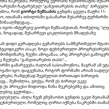
ა ნაკრებმა, რომელიც ევროპის ჩემპიონატის შესარ
ლარუსში ჩატარებულ "განვითარების თასზე" პირველი
ხმოა, რომ
გიორგი ნემსაძის
გუნდმა ყველა მატჩი 11-
გო, ითამაშა თბილისში გასამართ შესარჩევ ტურნირში
ინააღმდეგაც...
ა იყოს ინტერვიუ გიორგი ნემსაძესთან, რომელიც "ლ
ა, ზოგადად, შესარჩევი ციკლისთვის მზადებაზე
ლიან დიდი ყურადღება გვმართებს სამწვრთნელო შტაბ
სპეციფიკური ასაკი. ზოგი ფეხბურთელი პროგრესირებს
გამომდინარე, ჩვენი ამოცანაა, არც პროგრესი გამოგვრ
ც შეეხება "განვითარების თასს"...
რში გამარჯვება ძალიან სასიამოვნოა, მაგრამ ამ ეტ
ვანი იყო, დაგვენახა, როგორ ფორმაში არიან სადღ
ვრები, რამდენად შევძელით ძირითადი ბირთვის
გ... შემიძლია, ვთქვა, რომ ეს ბირთვი უკვე
 ეს პროცესი მიდიოდა წინა შეკრებებზე და ამითიც
ლებიც გვქონდა...
ულებულა. ახლა ჩვენ ვმუშაობთ გუნდის უკეთ შეთამა
ფეხბურთელი, რომელიც ღირსი იქნება ნაკრებში თამაშ
.