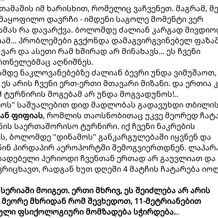
ამაშის იმ ხარისხით, რომელიც ვაჩვენეთ. მაგრამ, მ
კმაყოფილო დავრჩი - იმდენი საგოლე მომენტი ვერ
, ამას რა დავარქვა. ბოლომდე ძალიან კარგად მივდიო
ამ... პრობლემები გვქონდა დამაგვირგვინებელ ფაზაშ
არ და ასეთი რამ ხშირად არ მინახავს... ეს ჩვენი
რთნელებმაც აღნიშნეს.
ამდე ნაკლოვანებებზე ძალიან ბევრი უნდა ვიმუშაოთ,
 არის ჩვენი ერთ-ერთი მთავარი მიზანი. და ერთია კ
მ ტურნირის მოგებამ არ უნდა მოგვადუნოს!..
ელოს" საშუალებით დიდ მადლობას გადავუხდი თბილი
ან ფიფიას
, რომლის თაოსნობითაც უკვე მეორედ ჩატ
ის საერთაშორისო ტურნირი. იქ ჩვენი ნაკრების
, ბოლომდე "დინამოს" განკარგულებაში იყვნენ და
წინ პირდაპირ აეროპორტში შემოგვიერთდნენ. ლაპარა
ზადებელი პერიოდი ჩვენთან ერთად არ გაუვლიათ და
იცხავთ, რადგან ხუთ დღეში 4 მატჩის ჩატარება იო
 სერიაში მოიგეთ. ერთი მხრივ, ეს შეიძლება არ არის
მ მეორე მხრიდან რომ შევხედოთ, 11-მეტრიანებით
ბული ფსიქოლოგიური მომზადება სჭირდება.
..