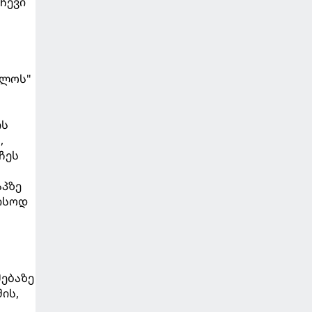
ჩევი
ელოს"
ის
,
ჩეს
აპზე
ეისოდ
შებაზე
ის,