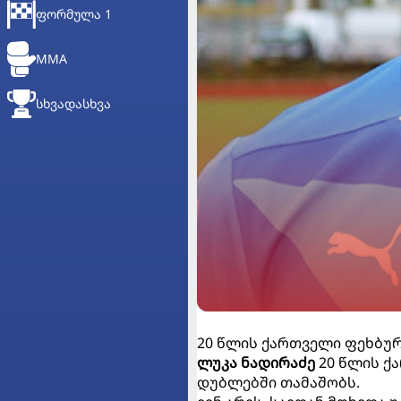
ᲤᲝᲠᲛᲣᲚᲐ 1
MMA
ᲡᲮᲕᲐᲓᲐᲡᲮᲕᲐ
20 წლის ქართველი ფეხბუ
ლუკა ნადირაძე
20 წლის ქ
დუბლებში თამაშობს.