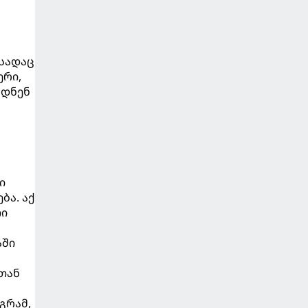
 სადაც
ერი,
რდნენ
ი
ბა. აქ
თი
აში
სთან
გრამ,