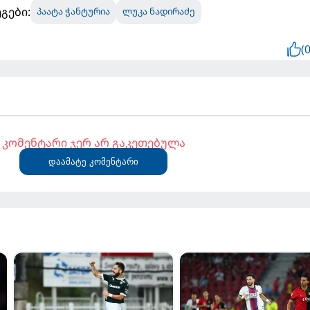
გები:
პაატა ჭანტურია
ლუკა ნადირაძე
(0
კომენტარი ჯერ არ გაკეთებულა
დაამატე კომენტარი