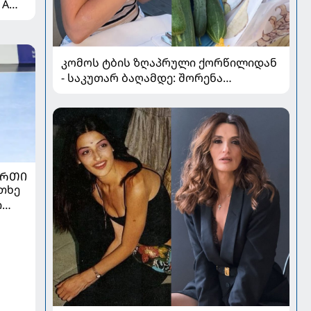
 A
კომოს ტბის ზღაპრული ქორწილიდან
- საკუთარ ბაღამდე: შორენა
ბეგაშვილი ახალი ფოტოები
ᲣᲠᲗᲘ
თხე
ი