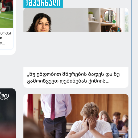
ᲔᲠᲔᲑᲘ
თი
ელ
„ნუ ენდობით მწერების ბადეს და ნუ
გამოიწვევთ ღებინებას ქიმიის
გადაყლაპვისას“ - როგორ ვიხსნათ
ბავშვი კრიტიკულ სიტუაციაში,
პედიატრ სალომე ახვლედიანის
რჩევები