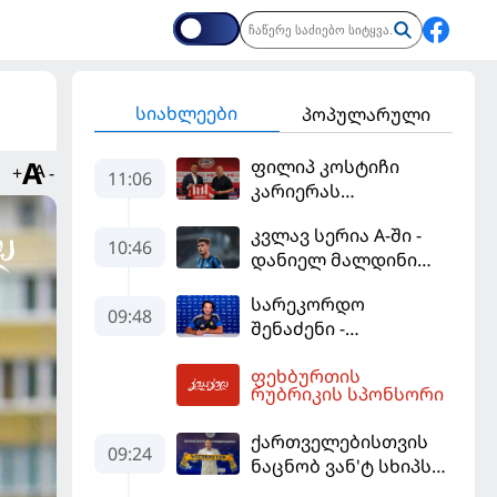
სიახლეები
პოპულარული
ფილიპ კოსტიჩი
+
-
11:06
კარიერას
ერედივიონში
კვლავ სერია A-ში -
განაგრძობს
10:46
დანიელ მალდინი
"კალიარის"
სარეკორდო
ღირსებას დაიცავს
09:48
შენაძენი -
ტრაფორდი პრემიერ
ფეხბურთის
ლიგის მორიგ გუნდში
12:53
რუბრიკის სპონსორი
გადავიდა
ქართველებისთვის
09:24
ნაცნობ ვან'ტ სხიპს
ყაზახეთის ნაკრები