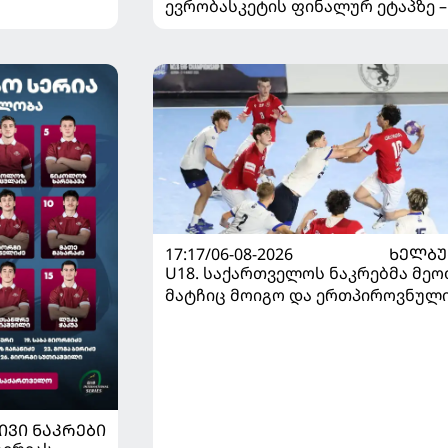
ევრობასკეტის ფინალურ ეტაპზე –
დივიზიონში ასპარეზობას იწყებს
17:17/06-08-2026
ᲮᲔᲚᲑ
U18. საქართველოს ნაკრებმა მეო
მატჩიც მოიგო და ერთპიროვნულ
ლიდერი გახდა
ᲘᲕᲘ ᲜᲐᲙᲠᲔᲑᲘ