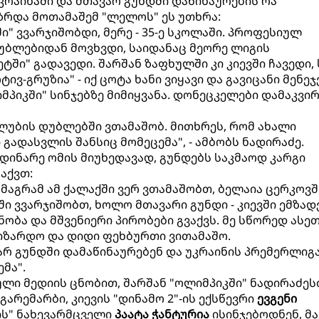
უკრაინაში და მთავარ გუნდში დაწინაურების რა
აზრდა მოთამაშემ "ლელოს" ეს უთხრა:
" ვვარჯიშობდი, მერე - 35-ე სკოლაში. პროფესიულ
უბლებიდან მოვხვდი, საიდანაც მეორე ლიგის
ში" გადავედი. შარშან ზაფხულში კი კიევში ჩავედი,
ვ-გრუზია" - იქ ცოტა ხანი ვიყავი და გავიცანი მენეჯ
პიკში" სინჯებზე მიმიყვანა. დონეცკელები დამაკვი
კლუბის დუბლებში ვთამაშობ. მითხრეს, რომ ახალი
გადასვლის შანსიც მომეცემა", - ამბობს ნადირაძე.
მდინარე ომის მიუხედავად, გუნდებს საკმაოდ კარგი
აქვთ:
 მაგრამ ამ ქალაქში ვერ ვთამაშობთ, ბელაია ცერკოვშ
 ვვარჯიშობთ, ხოლო მთავარი გუნდი - კიევში ემზადე
ობა და მშვენიერი პირობები გვაქვს. მე სწორედ ასე
იზარდო და დიდი ფეხბურთი ვითამაშო.
ვარ გუნდში დამაწინაურებენ და უკრაინის პრემერლიგ
მა".
ული მედიის ცნობით, შარშან "ოლიმპიკში" ნადირაძე
არემარბი, კიევის "დინამო 2"-ის ექსწევრი
ევგენი
ს" ნახევარმცველი
პაატა ჭანტურია
ისინჯებოდნენ, მა