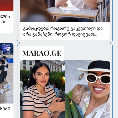
ᲐᲚᲘᲐ
ინი
გამოცდები, როგორც გაკვეთილი და
არა განაჩენი: როგორ დავიცვათ
შვილების ჯანმრთელობა და
მომავალი
ᲠᲔᲑᲘ