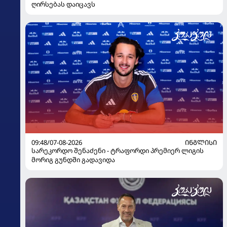
ღირსებას დაიცავს
09:48/07-08-2026
ᲘᲜᲒᲚᲘᲡᲘ
სარეკორდო შენაძენი - ტრაფორდი პრემიერ ლიგის
მორიგ გუნდში გადავიდა