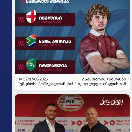
14:52/07-08-2026
ᲐᲡᲐᲙᲝᲑᲠᲘᲕᲘ ᲜᲐᲙᲠᲔᲑᲘ
"უმცროსი ბორჯღალოსნების" ხუთი ლელო ინგლისთან