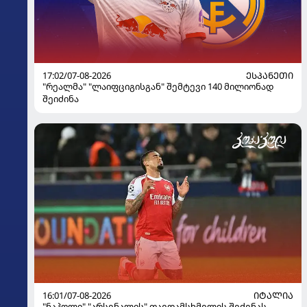
17:02/07-08-2026
ᲔᲡᲞᲐᲜᲔᲗᲘ
"რეალმა" "ლაიფციგისგან" შემტევი 140 მილიონად
შეიძინა
16:01/07-08-2026
ᲘᲢᲐᲚᲘᲐ
"ნაპოლი" "არსენალის" თავდამსხმელის შეძენას