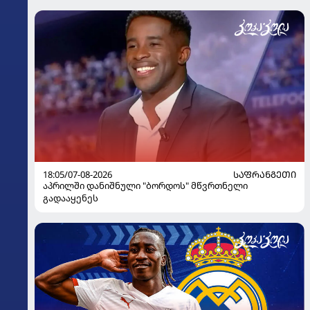
18:05/07-08-2026
ᲡᲐᲤᲠᲐᲜᲒᲔᲗᲘ
აპრილში დანიშნული "ბორდოს" მწვრთნელი
გადააყენეს