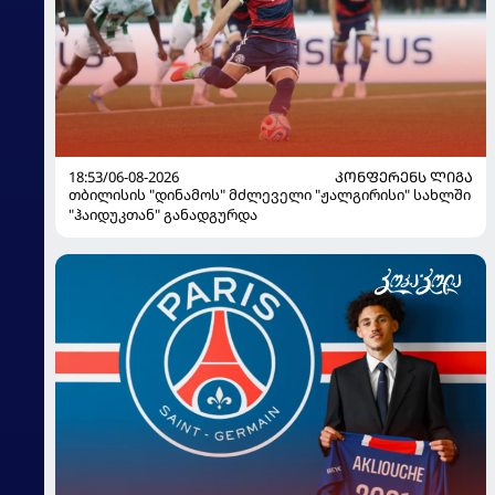
18:53/06-08-2026
ᲙᲝᲜᲤᲔᲠᲔᲜᲡ ᲚᲘᲒᲐ
თბილისის "დინამოს" მძლეველი "ჟალგირისი" სახლში
"ჰაიდუკთან" განადგურდა