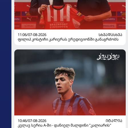
11:06/07-08-2026
ᲡᲮᲕᲐᲓᲐᲡᲮᲕᲐ
ფილიპ კოსტიჩი კარიერას ერედივიონში განაგრძობს
10:46/07-08-2026
ᲘᲢᲐᲚᲘᲐ
კვლავ სერია A-ში - დანიელ მალდინი "კალიარის"