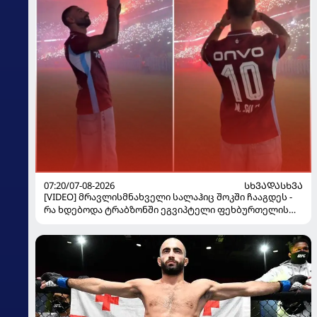
07:20/07-08-2026
ᲡᲮᲕᲐᲓᲐᲡᲮᲕᲐ
[VIDEO] მრავლისმნახველი სალაჰიც შოკში ჩააგდეს -
რა ხდებოდა ტრაბზონში ეგვიპტელი ფეხბურთელის
წარდგენისას