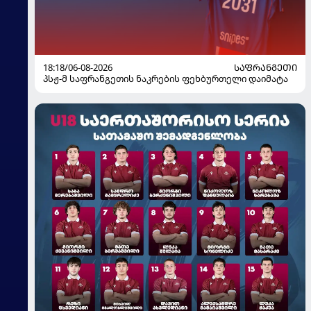
18:18/06-08-2026
ᲡᲐᲤᲠᲐᲜᲒᲔᲗᲘ
პსჟ-მ საფრანგეთის ნაკრების ფეხბურთელი დაიმატა