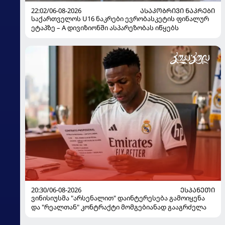
22:02/06-08-2026
ᲐᲡᲐᲙᲝᲑᲠᲘᲕᲘ ᲜᲐᲙᲠᲔᲑᲘ
საქართველოს U16 ნაკრები ევრობასკეტის ფინალურ
ეტაპზე – A დივიზიონში ასპარეზობას იწყებს
20:30/06-08-2026
ᲔᲡᲞᲐᲜᲔᲗᲘ
ვინისიუსმა "არსენალით" დაინტერესება გამოიყენა
და "რეალთან" კონტრაქტი მომგებიანად გააგრძელა