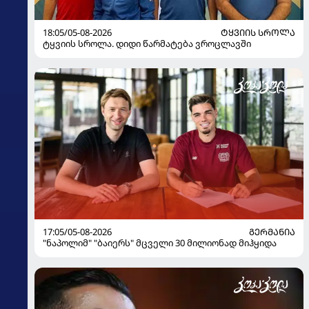
18:05/05-08-2026
ᲢᲧᲕᲘᲘᲡ ᲡᲠᲝᲚᲐ
ტყვიის სროლა. დიდი წარმატება ვროცლავში
17:05/05-08-2026
ᲒᲔᲠᲛᲐᲜᲘᲐ
"ნაპოლიმ" "ბაიერს" მცველი 30 მილიონად მიჰყიდა