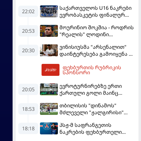
საქართველოს U16 ნაკრები
22:02
ევრობასკეტის ფინალურ
ეტაპზე – A დივიზიონში
მოურინიო შოკშია - როდრის
ასპარეზობას იწყებს
20:53
"რეალის" ლოდინი
მობეზრდა და
ვინისიუსმა "არსენალით"
"ბარსელონაში" გადადის
20:30
დაინტერესება გამოიყენა და
"რეალთან" კონტრაქტი
ფეხბურთის რუბრიკის
მომგებიანად გააგრძელა
03:48
სპონსორი
ევროტურნირებზე ერთი
20:05
ქართული გოლი მაინც
გავიდა
თბილისის "დინამოს"
18:53
მძლეველი "ჟალგირისი"
სახლში "ჰაიდუკთან"
პსჟ-მ საფრანგეთის
განადგურდა
18:18
ნაკრების ფეხბურთელი
დაიმატა