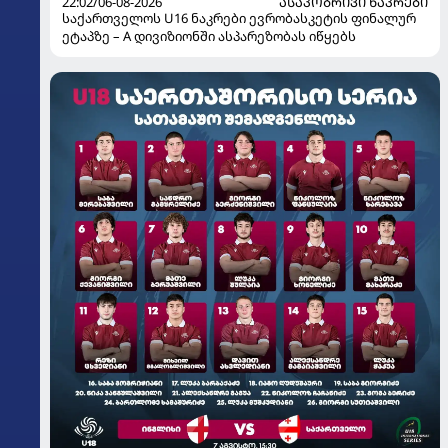
22:02/06-08-2026
ᲐᲡᲐᲙᲝᲑᲠᲘᲕᲘ ᲜᲐᲙᲠᲔᲑᲘ
საქართველოს U16 ნაკრები ევრობასკეტის ფინალურ
ეტაპზე – A დივიზიონში ასპარეზობას იწყებს