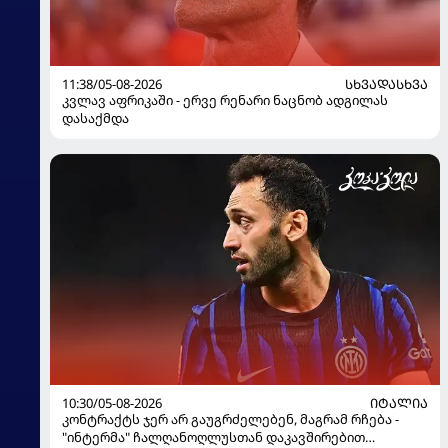
11:38/05-08-2026
ᲡᲮᲕᲐᲓᲐᲡᲮᲕᲐ
კვლავ აფრიკაში - ერვე რენარი ნაცნობ ადგილას
დასაქმდა
10:30/05-08-2026
ᲘᲢᲐᲚᲘᲐ
კონტრაქტს ჯერ არ გაუგრძელებენ, მაგრამ რჩება -
"ინტერმა" ჩალღანოღლუსთან დაკავშირებით