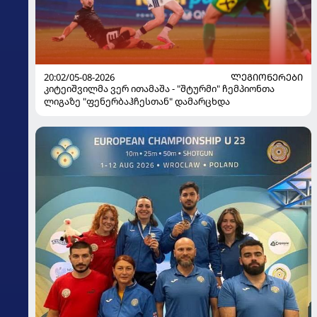
20:02/05-08-2026
ᲚᲔᲒᲘᲝᲜᲔᲠᲔᲑᲘ
კიტეიშვილმა ვერ ითამაშა - "შტურმი" ჩემპიონთა
ლიგაზე "ფენერბაჰჩესთან" დამარცხდა