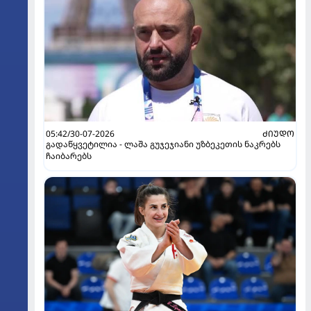
05:42/30-07-2026
ᲫᲘᲣᲓᲝ
გადაწყვეტილია - ლაშა გუჯეჯიანი უზბეკეთის ნაკრებს
ჩაიბარებს