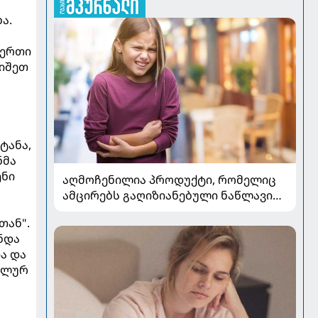
ა.
დერთი
თიშეთ
ტანა,
ნმა
ენი
აღმოჩენილია პროდუქტი, რომელიც
ამცირებს გაღიზიანებული ნაწლავის
სინდრომის სიმპტომებს
თან".
ნდა
ა და
რალურ