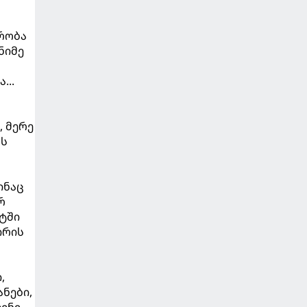
მრობა
ნიმე
...
, მერე
ას
ინაც
რ
ატში
ირის
,
ანები,