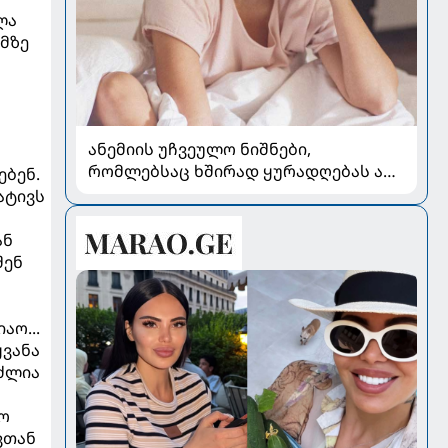
ლა
ემზე
ანემიის უჩვეულო ნიშნები,
რომლებსაც ხშირად ყურადღებას არ
ებენ.
აქცევენ
ატივს
ან
შენ
აო...
ყვანა
უძლია
ყო
ვთან