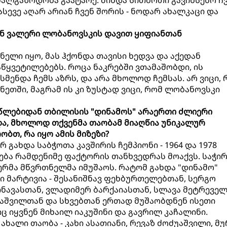
ალგაზრდობა გაატარე. მინდა სითბოთი გავიხსენო ჩ
სევე აღარ არიან ჩვენ შორის - ნოდარ ახალკაცი და
ენ ვალერი ლობანოვსკის დავით ყიფიანთან
ელი იყო, მას ჰქონდა თავისი ხედვა და აქედან
წყვეტილებებს. როცა ნაკრებში ვთამაშობდი, ის
ენდა ჩემს აზრს, და არა მხოლოდ ჩემსას. არ ვიცი, 
ეთში, მაგრამ ის კი ზუსტად ვიცი, რომ ლობანოვსკი
ნი წლებიდან თბილისის "დინამოს" არაერთი ძლიერი
ა, მხოლოდ თქვენმა თაობამ მიაღწია უნიკალურ
ბთ, რა იყო ამის მიზეზი?
 გახდა საბჭოთა კავშირის ჩემპიონი - 1964 და 1978
ება რამდენიმე ფაქტორის თანხვედრას მოაქვს. საჭირ
რმა მწვრთნელმა იმუშაოს. რატომ გახდა "დინამო"
ხი მარტივია - შესანიშნავ ფეხბურთელებთან, სერგო
ინავასთან, ვლადიმერ ბარქაიასთან, სლავა მეტრეველ
ნაშვილთან და სხვებთან ერთად მუშაობდნენ ისეთი
ც იყვნენ მიხაილ იაკუშინი და გავრილ კაჩალინი.
 ახალი თაობა - კახი ასათიანი, რევაზ ძოძუაშვილი, მ