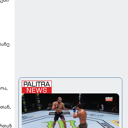
ვენი
რაზე
ოა,
თან,
ურთაზ