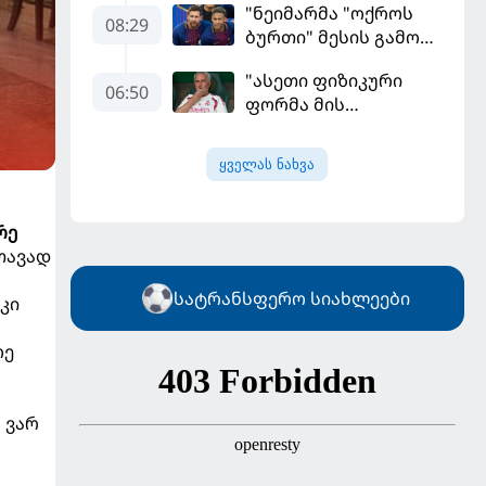
"ნეიმარმა "ოქროს
08:29
ბურთი" მესის გამო
ვერ მოიგო" -
"ასეთი ფიზიკური
ბრაზილიელის
06:50
ფორმა მის
ყოფილი აგენტი
სტანდარტებს არ
შეეფერება" -
ყველას ნახვა
მოურინიომ "რეალის"
ახალწვეული
გააკრიტიკა
რე
თავად
სატრანსფერო სიახლეები
კი
რე
 ვარ