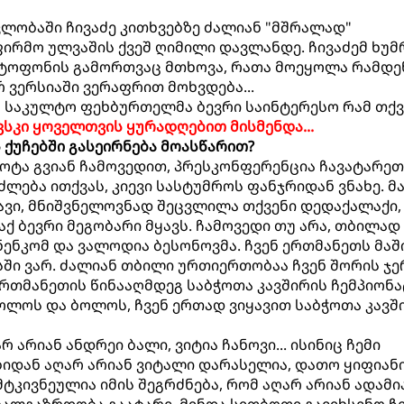
ვლობაში ჩივაძე კითხვებზე ძალიან "მშრალად"
აფირმო ულვაშის ქვეშ ღიმილი დავლანდე. ჩივაძემ ხუ
ქტოფონის გამორთვაც მთხოვა, რათა მოეყოლა რამდე
 ვერსიაში ვერაფრით მოხვდება...
 საკულტო ფეხბურთელმა ბევრი საინტერესო რამ თქვა
სკი ყოველთვის ყურადღებით მისმენდა...
ს ქუჩებში გასეირნება მოასწარით?
 ცოტა გვიან ჩამოვედით, პრესკონფერენცია ჩავატარეთ
იძლება ითქვას, კიევი სასტუმროს ფანჯრიდან ვნახე. მ
ყავი, მნიშვნელოვნად შეცვლილა თქვენი დედაქალაქი,
აქ ბევრი მეგობარი მყავს. ჩამოვედი თუ არა, თბილად
ენკომ და ვალოდია ბესონოვმა. ჩვენ ერთმანეთს მაშ
სში ვარ. ძალიან თბილი ურთიერთობაა ჩვენ შორის ჯე
ერთმანეთის წინააღმდეგ საბჭოთა კავშირის ჩემპიონ
ოლოს და ბოლოს, ჩვენ ერთად ვიყავით საბჭოთა კავშ
რ არიან ანდრეი ბალი, ვიტია ჩანოვი... ისინიც ჩემი
ბიდან აღარ არიან ვიტალი დარასელია, დათო ყიფიანი
 მტკივნეულია იმის შეგრძნება, რომ აღარ არიან ადამი