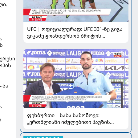
ლი.
UFC | ოფიციალურად: UFC 331-ზე გიგა
ჭიკაძე ჟოანდერსონ ბრიტოს
,
დაუპირისპირდება
ს
იერესი
ოპის
-სა
,
ფეხბურთი | საბა საზონოვი:
ი
„ერთწლიანი იძულებითი პაუზის
შემდეგ ჩემთვის ყველა მატჩი
მნიშვნელოვანია“