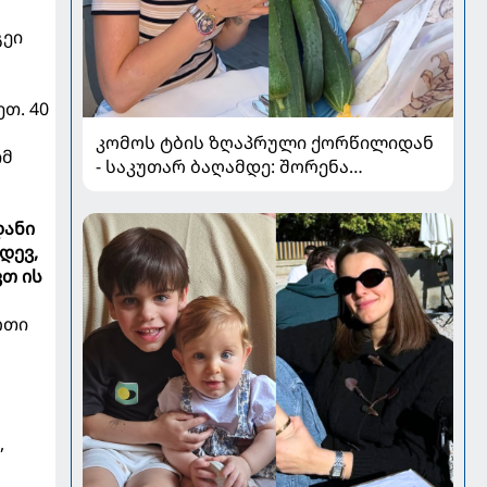
გეი
თ. 40
კომოს ტბის ზღაპრული ქორწილიდან
იმ
- საკუთარ ბაღამდე: შორენა
ბეგაშვილი ახალი ფოტოები
დანი
დევ,
ვთ ის
რთი
,