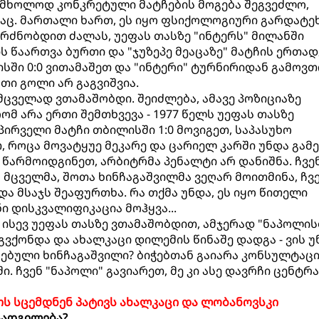
რა მხოლოდ კონკრეტული მატჩების მოგება შეგვეძლო,
ც. მართალი ხართ, ეს იყო ფსიქოლოგიური გარდატეხ
გრძნობდით ძალას, უეფას თასზე "ინტერს" მილანში
ს წაართვა ბურთი და "ჯუზეპე მეაცაზე" მატჩის ერთა
ისში 0:0 ვითამაშეთ და "ინტერი" ტურნირიდან გამოვ
რთი გოლი არ გაგვიშვია.
მცველად ვთამაშობდი. შეიძლება, ამავე პოზიციაზე
ომ არა ერთი შემთხვევა - 1977 წელს უეფას თასზე
პირველი მატჩი თბილისში 1:0 მოვიგეთ, საპასუხო
თ, როცა მოვატყუე მეკარე და ცარიელ კარში უნდა გამე
 წარმოიდგინეთ, არბიტრმა პენალტი არ დანიშნა. ჩვე
ცველმა, შოთა ხინჩაგაშვილმა ვეღარ მოითმინა, ჩვ
ა მსაჯს შეაფურთხა. რა თქმა უნდა, ეს იყო წითელი
ი დისკვალიფიკაცია მოჰყვა...
 ისევ უეფას თასზე ვთამაშობდით, ამჯერად "ნაპოლის
გვქონდა და ახალკაცი დილემის წინაშე დადგა - ვის უ
ბული ხინჩაგაშვილი? ბიჭებთან გაიარა კონსულტაცი
ში. ჩვენ "ნაპოლი" გავიარეთ, მე კი ასე დავრჩი ცენტ
ს სცემდნენ პატივს ახალკაცი და ლობანოვსკი
აადგილება?