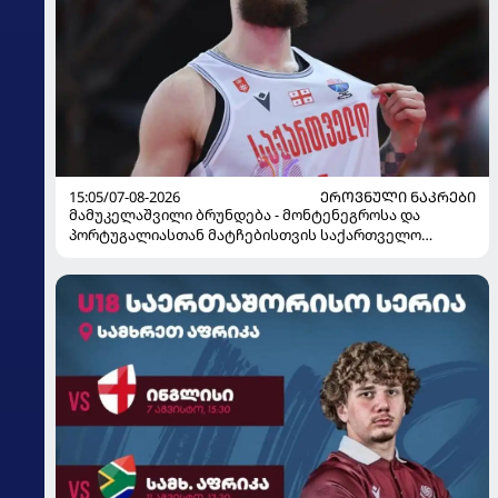
15:05/07-08-2026
ᲔᲠᲝᲕᲜᲣᲚᲘ ᲜᲐᲙᲠᲔᲑᲘ
მამუკელაშვილი ბრუნდება - მონტენეგროსა და
პორტუგალიასთან მატჩებისთვის საქართველო
მზადებას 15 კალათბურთელით იწყებს