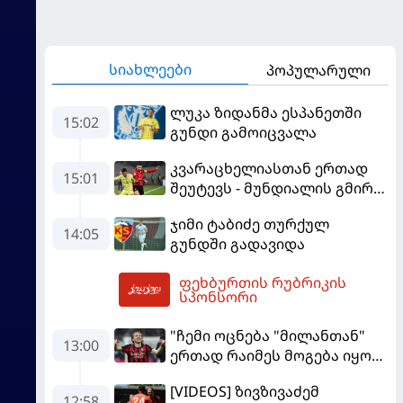
სიახლეები
პოპულარული
ლუკა ზიდანმა ესპანეთში
15:02
გუნდი გამოიცვალა
კვარაცხელიასთან ერთად
15:01
შეუტევს - მუნდიალის გმირი
მალე პსჟ-ს ფეხბურთელი
ჯიმი ტაბიძე თურქულ
გახდება
14:05
გუნდში გადავიდა
ფეხბურთის რუბრიკის
16:18
სპონსორი
"ჩემი ოცნება "მილანთან"
13:00
ერთად რაიმეს მოგება იყო" -
მოდრიჩმა "როსონერიში"
[VIDEOS] ზივზივაძემ
თავის მისიაზე ისაუბრა
12:58