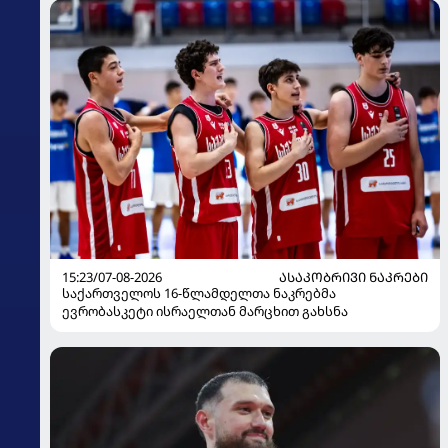
15:23/07-08-2026
ᲐᲡᲐᲙᲝᲑᲠᲘᲕᲘ ᲜᲐᲙᲠᲔᲑᲘ
საქართველოს 16-წლამდელთა ნაკრებმა
ევრობასკეტი ისრაელთან მარცხით გახსნა