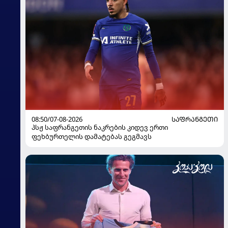
08:50/07-08-2026
ᲡᲐᲤᲠᲐᲜᲒᲔᲗᲘ
პსჟ საფრანგეთის ნაკრების კიდევ ერთი
ფეხბურთელის დამატებას გეგმავს