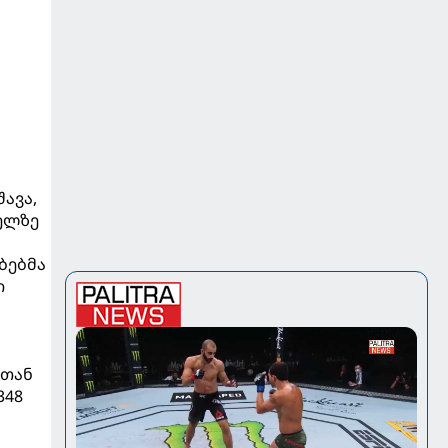
ავა,
ბელზე
ბებმა
ი
ლთან
348