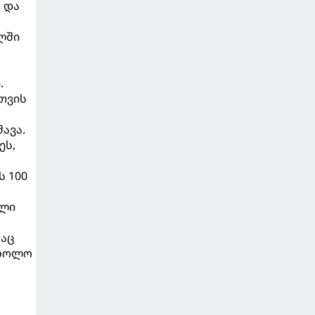
 და
ლში
.
თვის
შავა.
ეს,
 100
ული
მაც
 ხოლო