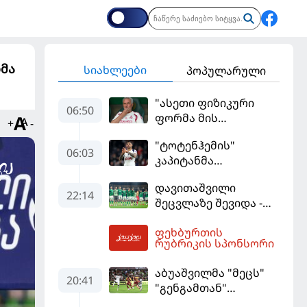
ბმა
სიახლეები
პოპულარული
"ასეთი ფიზიკური
06:50
ფორმა მის
+
-
სტანდარტებს არ
"ტოტენჰემის"
შეეფერება" -
06:03
კაპიტანმა
მოურინიომ "რეალის"
"არსენალში"
ახალწვეული
დავითაშვილი
გადასვლის სურვილი
გააკრიტიკა
22:14
შეცვლაზე შევიდა -
გამოთქვა
"სენტ-ეტიენმა"
ფეხბურთის
"სოშოს" მოუგო
08:19
რუბრიკის სპონსორი
აბუაშვილმა "მეცს"
20:41
"გენგამთან"
გამარჯვება მოუპოვა