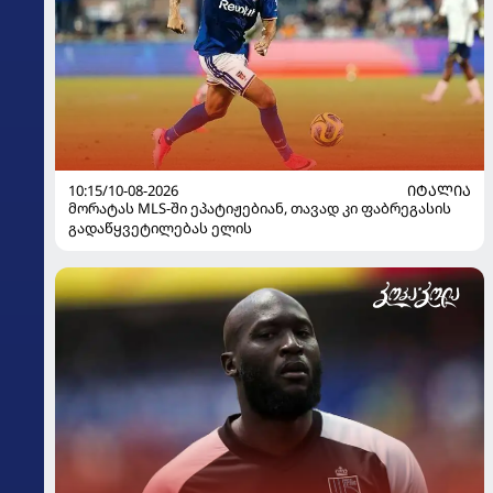
10:15/10-08-2026
ᲘᲢᲐᲚᲘᲐ
მორატას MLS-ში ეპატიჟებიან, თავად კი ფაბრეგასის
გადაწყვეტილებას ელის