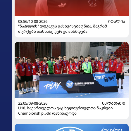
08:56/10-08-2026
ᲘᲢᲐᲚᲘᲐ
"ნაპოლის" ლუკაკუს გასხვისება უნდა, მაგრამ
თურქებს თანხაზე ვერ უთანხმდება
22:05/09-08-2026
ᲮᲔᲚᲑᲣᲠᲗᲘ
U18. საქართველოს ვაჟ ხელბურთელთა ნაკრები
Championship I-ში დაწინაურდა