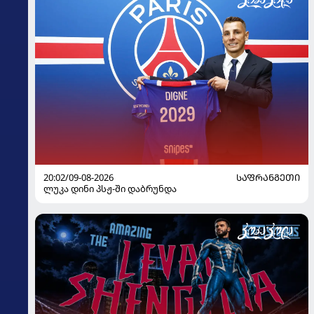
20:02/09-08-2026
ᲡᲐᲤᲠᲐᲜᲒᲔᲗᲘ
ლუკა დინი პსჟ-ში დაბრუნდა