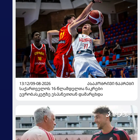
13:12/09-08-2026
ᲐᲡᲐᲙᲝᲑᲠᲘᲕᲘ ᲜᲐᲙᲠᲔᲑᲘ
საქართველოს 16-წლამდელთა ნაკრები
ევრობასკეტზე ესპანეთთან დამარცხდა