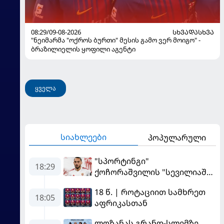
08:29/09-08-2026
ᲡᲮᲕᲐᲓᲐᲡᲮᲕᲐ
"ნეიმარმა "ოქროს ბურთი" მესის გამო ვერ მოიგო" -
ბრაზილიელის ყოფილი აგენტი
ყველა
სიახლეები
პოპულარული
"სპორტინგი"
18:29
ქოჩორაშვილის "სევილიაში"
გადასვლას აფერხებს - რა
18 წ. | როტაციით სამხრეთ
ხდება ტრანსფერთან
18:05
აფრიკასთან
დაკავშირებით?
ლოზანას გრანდ-სლემზე