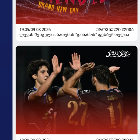
19:05/09-08-2026
ᲔᲠᲝᲕᲜᲣᲚᲘ ᲚᲘᲒᲐ
ლევან შენგელია ბათუმის "დინამოს" ფეხბურთელია
18:29/09-08-2026
ᲔᲠᲝᲕᲜᲣᲚᲘ ᲚᲘᲒᲐ