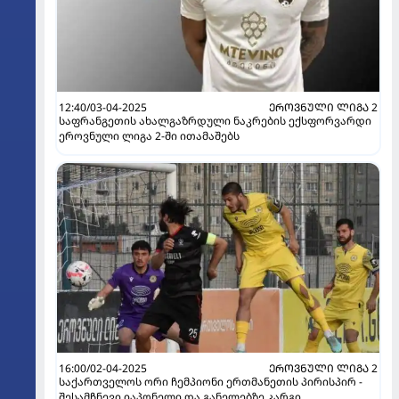
12:40/03-04-2025
ᲔᲠᲝᲕᲜᲣᲚᲘ ᲚᲘᲒᲐ 2
საფრანგეთის ახალგაზრდული ნაკრების ექსფორვარდი
ეროვნული ლიგა 2-ში ითამაშებს
16:00/02-04-2025
ᲔᲠᲝᲕᲜᲣᲚᲘ ᲚᲘᲒᲐ 2
საქართველოს ორი ჩემპიონი ერთმანეთის პირისპირ -
შესამჩნევი იაპონელი და განელებზე კარგი