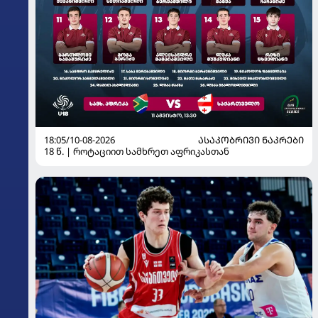
18:05/10-08-2026
ᲐᲡᲐᲙᲝᲑᲠᲘᲕᲘ ᲜᲐᲙᲠᲔᲑᲘ
18 წ. | როტაციით სამხრეთ აფრიკასთან