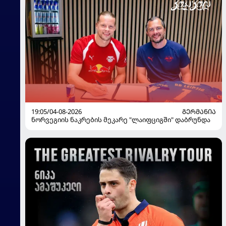
19:05/04-08-2026
ᲒᲔᲠᲛᲐᲜᲘᲐ
ნორვეგიის ნაკრების მეკარე "ლაიფციგში" დაბრუნდა