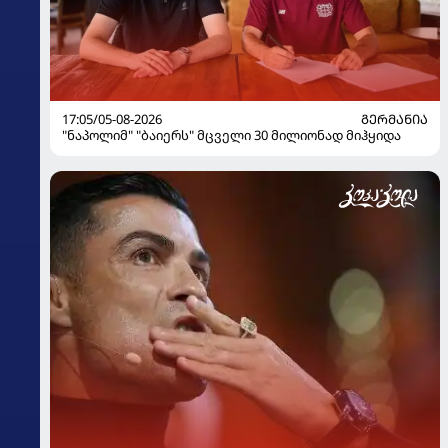
17:05/05-08-2026
ᲒᲔᲠᲛᲐᲜᲘᲐ
"ნაპოლიმ" "ბაიერს" მცველი 30 მილიონად მიჰყიდა