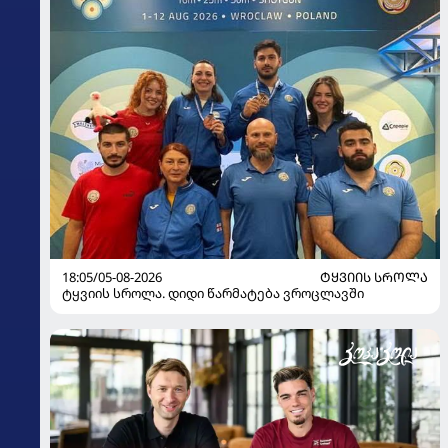
18:05/05-08-2026
ᲢᲧᲕᲘᲘᲡ ᲡᲠᲝᲚᲐ
ტყვიის სროლა. დიდი წარმატება ვროცლავში