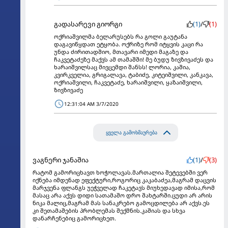
გადასარევი გიორგი
(1)
/
(1)
ოქრიაშვილმა ბელარუსებს რა გოლი გაუტანა
დაგავიწყდათ ეტყობა. ოქრიზე რომ იტყვის კაცი რა
უნდა ძირითადშიო, მთავარი იმედი მაგაზე და
ჩაკვეტაძეზე მაქვს ამ თამაშში! მე ბუდუ ზივზივაძეს და
ხარაიშვილსაც მივცემდი შანსს! ლორია, კაშია,
კვირკველია, გრიგალავა, ტაბიძე, კიტეიშვილი, კანკავა,
ოქრიაშვილი, ჩაკვეტაძე, ხარაიშვილი, ყაზაიშვილი,
ზივზივაძე
12:31:04 AM 3/7/2020
ყველა გამოხმაურება
ვაგნერი ჯანაშია
(1)
/
(3)
რატომ გამორიცხავთ ხოჭოლავას.მართალია შეტევებში ვერ
იქნება იმდენად ეფექტური,როგორიც კაკაბაძეა,მაგრამ დაცვის
მარჯვენა ფლანგს უეჭველად ჩაკეტავს მიუხედავად იმისა,რომ
მასაც არა აქვს დიდი სათამაშო დრო შახტარში.ცუდი არ არის
ნიკა მალიც,მაგრამ მას სანაკრებო გამოცდილება არ აქვს.ეს
კი შეთამაშების პრობლემას შექმნის.კაშიას და სხვა
დანარჩენებიც გამორიცხეთ.