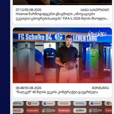
07:12/05-08-2026
ᲡᲮᲕᲐ ᲡᲐᲮᲔᲝᲑᲔᲑᲘ
Hisense წარმოგიდგენთ გზავნილს „ინოვაციები
უკეთესი ცხოვრებისათვის“ FIFA-ს 2026 წლის მსოფლიო
ჩემპიონატზე
06:48/05-08-2026
ᲒᲔᲠᲛᲐᲜᲘᲐ
"შალკემ" 40 წლის ჯეკოს კონტრაქტი გაუგრძელა