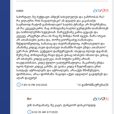
vaso
(1)
/
(7)
სპორტალ, ნუ ბეჭდავთ ამდენ სისულელეს და უაზრობას რა?
რა ჯიღაური, რის ნავალოვსკი? ან დვალს და კაკაბაძეს
საერთოდ რატომ განიხილავთ? ხალხს ტრამვა არ მოურჩენია,
ან რა კვეკვესკირი, მაგ პოზიციაზე ხალხი გუნდებში თამაშობენ
და სიმბოლურში ხვდებიან. მარჯვენაზე კაშია გვყავს და
კვეკვე, არცერტი არაა ის რაც მე მინდა რომ იყვეს, მარა სხვას
არ ათამასებს ვაისა და, თორე გიორგაძეც სანახავია,
მჭედლიშვილიც, სანაიაც და თეთრაშვილიც. ოქრიასვილი და
ანანიზე კიდევ ასეთ დაძაბულ თამაშში რატო უნდა ათამასო?
ჯერ რას ერჩით, უეჭველი დამტვრევიან, ისედაც ძლივს დგანან,
მერე მაგ პოზიციაზეც რიგი დგას ვისაც იძახებს იმათი და ვისაც
არ იძახებს კიდევ ცალკეა, თან ბიჭები ჯანზე არიან.
თავდასხმასი, კიდე ქვილო უალტერნატივოა. მაკარიძე უნდა
იყოს წესით კიდევ კარში. ეს ვაისა კიდე 4 წელიწადია ერთ
სასტავს ატრიალებს და ატრიალებს, არააქვს მნიშვნელი,
ფორმასია, არაა ფორმაში. ნაყიდი აქვთ ადგილი? გავიდნენ და
აღარ დავეძებ
გამოხმაურება
(3)
7:49:16 PM 3/6/2020
Rrr
(1)
/
(1)
ვინ თარგამაძე, შე კაცო, ტანციორ დისკო?დდდ
6:02:35 AM 3/7/2020