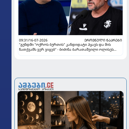
09:31/16-07-2026
ᲔᲠᲝᲕᲜᲣᲚᲘ ᲜᲐᲙᲠᲔᲑᲘ
"გუნდში "ოქროს ბურთის" კანდიდატი ჰყავს და მის
ნათქვამს ვერ ვიგებ" - ბიძინა ბარათაშვილი ოლისეს
შესახებ სანიოლის განცხადებაზე