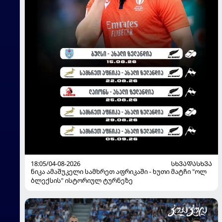
18:05/04-08-2026
ᲡᲮᲕᲐᲓᲐᲡᲮᲕᲐ
ნიკა ამაშუკელი სამხრეთ აფრიკაში - ხუთი მატჩი "ოლ
ბლექსის" ისტორიულ ტურნეზე