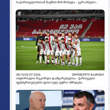
საქართველოსთან მატჩის წინ მოხვდა - უკრაინელი
ჟურნალისტი ფეხბურთელის დისკვალიფიკაციაზე
ინფორმაციას ავრცელებს
08:15/26-07-2026
ᲔᲠᲝᲕᲜᲣᲚᲘ ᲜᲐᲙᲠᲔᲑᲘ
ისტორიული რეკორდი დამყარებულია - ქართველი
ფეხბურთელების ფასი სულ უფრო იზრდება