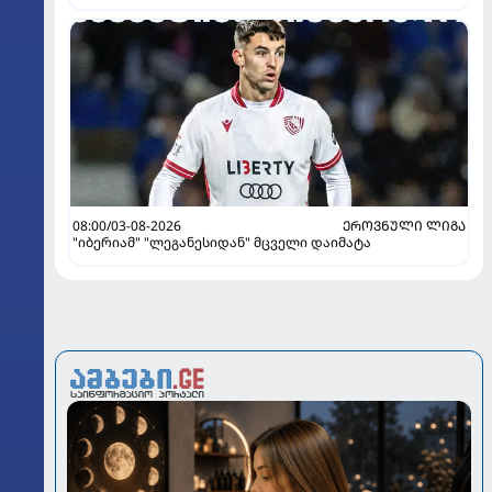
ინტერვიუ "გაგრას" უკრაინელ ფორვარდთან
08:00/03-08-2026
ᲔᲠᲝᲕᲜᲣᲚᲘ ᲚᲘᲒᲐ
"იბერიამ" "ლეგანესიდან" მცველი დაიმატა