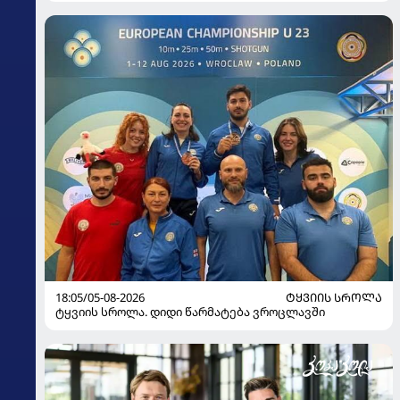
18:05/05-08-2026
ᲢᲧᲕᲘᲘᲡ ᲡᲠᲝᲚᲐ
ტყვიის სროლა. დიდი წარმატება ვროცლავში