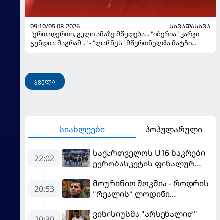
09:10/05-08-2026
ᲡᲮᲕᲐᲓᲐᲡᲮᲕᲐ
"ერთადერთი, გული ამაზე მწყდება... "იბერია" კარგი
გუნდია, მაგრამ..." - "ლარნეს" მწვრთნელმა მატჩი
შეაფასა და თბილისში თავდაჯერებული გუნდი
მოჰყავს
ყველა
სიახლეები
პოპულარული
საქართველოს U16 ნაკრები
22:02
ევრობასკეტის ფინალურ
ეტაპზე – A დივიზიონში
მოურინიო შოკშია - როდრის
ასპარეზობას იწყებს
20:53
"რეალის" ლოდინი
მობეზრდა და
ვინისიუსმა "არსენალით"
"ბარსელონაში" გადადის
20:30