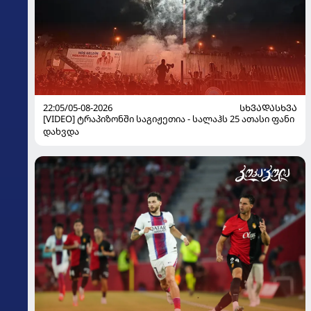
22:05/05-08-2026
ᲡᲮᲕᲐᲓᲐᲡᲮᲕᲐ
[VIDEO] ტრაპიზონში საგიჟეთია - სალაჰს 25 ათასი ფანი
დახვდა