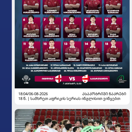
18:04/06-08-2026
ᲐᲡᲐᲙᲝᲑᲠᲘᲕᲘ ᲜᲐᲙᲠᲔᲑᲘ
18 წ. | სამხრეთ აფრიკის სერიას ინგლისით ვიწყებთ