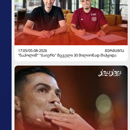
17:05/05-08-2026
ᲒᲔᲠᲛᲐᲜᲘᲐ
"ნაპოლიმ" "ბაიერს" მცველი 30 მილიონად მიჰყიდა