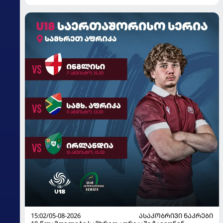
15:02/05-08-2026
ᲐᲡᲐᲙᲝᲑᲠᲘᲕᲘ ᲜᲐᲙᲠᲔᲑᲘ