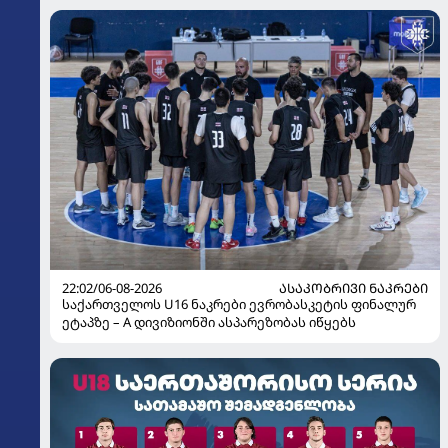
22:02/06-08-2026
ᲐᲡᲐᲙᲝᲑᲠᲘᲕᲘ ᲜᲐᲙᲠᲔᲑᲘ
საქართველოს U16 ნაკრები ევრობასკეტის ფინალურ
ეტაპზე – A დივიზიონში ასპარეზობას იწყებს