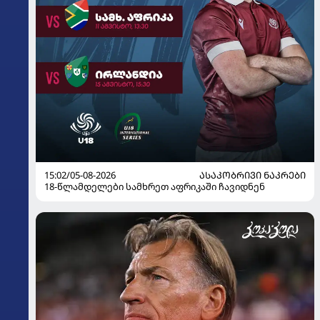
15:02/05-08-2026
ᲐᲡᲐᲙᲝᲑᲠᲘᲕᲘ ᲜᲐᲙᲠᲔᲑᲘ
18-წლამდელები სამხრეთ აფრიკაში ჩავიდნენ