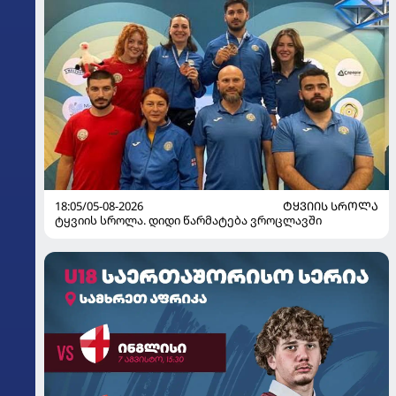
18:05/05-08-2026
ᲢᲧᲕᲘᲘᲡ ᲡᲠᲝᲚᲐ
ტყვიის სროლა. დიდი წარმატება ვროცლავში