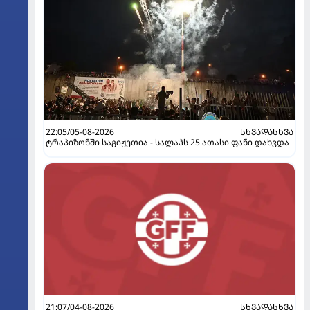
22:05/05-08-2026
ᲡᲮᲕᲐᲓᲐᲡᲮᲕᲐ
ტრაპიზონში საგიჟეთია - სალაჰს 25 ათასი ფანი დახვდა
21:07/04-08-2026
ᲡᲮᲕᲐᲓᲐᲡᲮᲕᲐ