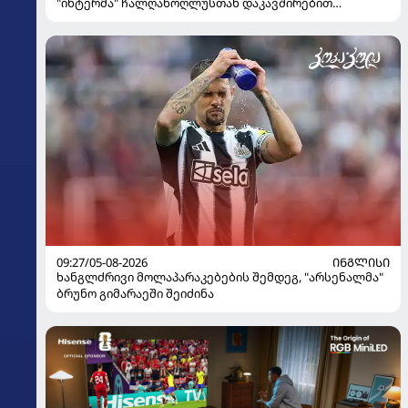
"ინტერმა" ჩალღანოღლუსთან დაკავშირებით
გადაწყვეტილება მიიღო
09:27/05-08-2026
ᲘᲜᲒᲚᲘᲡᲘ
ხანგლძრივი მოლაპარაკებების შემდეგ, "არსენალმა"
ბრუნო გიმარაეში შეიძინა