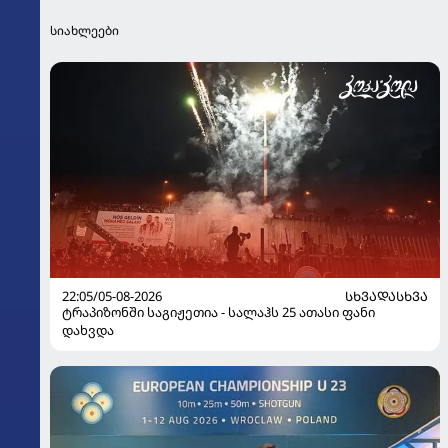
სიახლეები
22:05/05-08-2026
ᲡᲮᲕᲐᲓᲐᲡᲮᲕᲐ
ტრაპიზონში საგიჟეთია - სალაჰს 25 ათასი ფანი
დახვდა