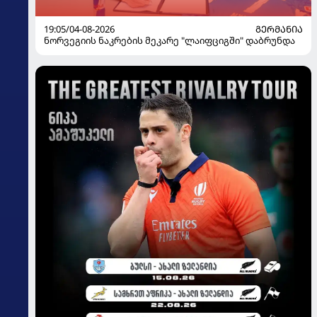
19:05/04-08-2026
ᲒᲔᲠᲛᲐᲜᲘᲐ
ნორვეგიის ნაკრების მეკარე "ლაიფციგში" დაბრუნდა