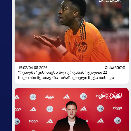
15:02/04-08-2026
ᲔᲡᲞᲐᲜᲔᲗᲘ
"რეალმა" ვინისიუსს წლიურ გასამრჯელოდ 22
მილიონი შესთავაზა - ბრაზილიელი მეტს ითხოვს