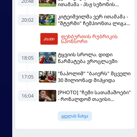
20:48
ითამაშა - პსჟ სეზონის
პირველ მატჩში
კიტეიშვილმა ვერ ითამაშა -
"მალიორკასთან"
20:02
"შტურმი" ჩემპიონთა ლიგაზე
დამარცხდა
"ფენერბაჰჩესთან"
ფეხბურთის რუბრიკის
დამარცხდა
05:15
სპონსორი
ტყვიის სროლა. დიდი
18:05
წარმატება ვროცლავში
"ნაპოლიმ" "ბაიერს" მცველი
17:05
30 მილიონად მიჰყიდა
[PHOTO] "ჩემი სათამაშოები"
16:04
- რონალდომ თავისი
ძვირფასი ავტოპარკი აჩვენა
ყველას ნახვა