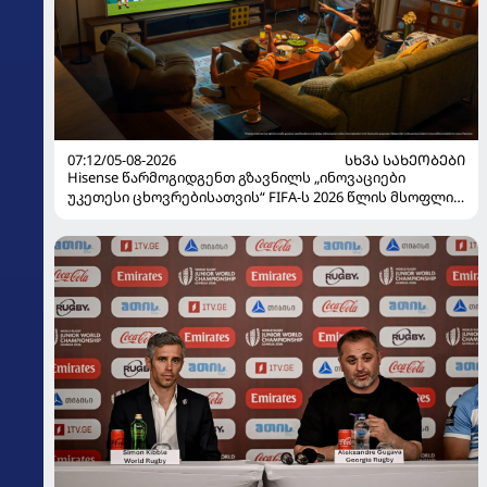
07:12/05-08-2026
ᲡᲮᲕᲐ ᲡᲐᲮᲔᲝᲑᲔᲑᲘ
Hisense წარმოგიდგენთ გზავნილს „ინოვაციები
უკეთესი ცხოვრებისათვის“ FIFA-ს 2026 წლის მსოფლიო
ჩემპიონატზე