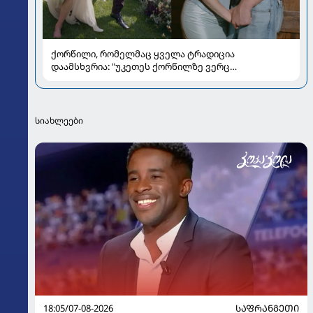
ქორწილი, რომელმაც ყველა ტრადიცია
დაამსხვრია: "უკეთეს ქორწილზე ვერც
ვიოცნებებდი“
სიახლეები
18:05/07-08-2026
ᲡᲐᲤᲠᲐᲜᲒᲔᲗᲘ