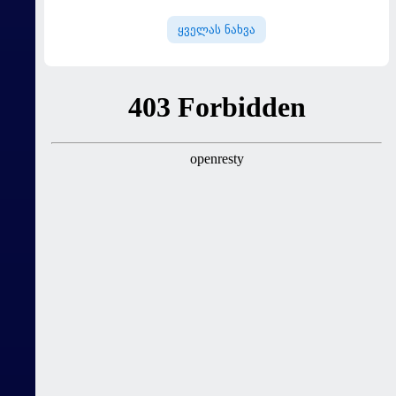
ლელო ინგლისთან
კალათბურთელით იწყებს
ყველას ნახვა