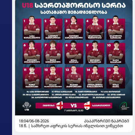
18:04/06-08-2026
ᲐᲡᲐᲙᲝᲑᲠᲘᲕᲘ ᲜᲐᲙᲠᲔᲑᲘ
18 წ. | სამხრეთ აფრიკის სერიას ინგლისით ვიწყებთ