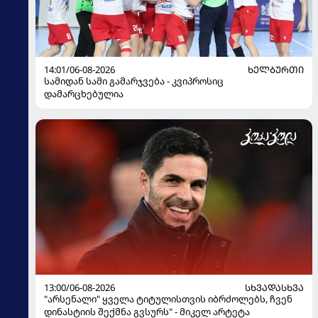
14:01/06-08-2026
ᲮᲔᲚᲑᲣᲠᲗᲘ
სამიდან სამი გამარჯვება - კვიპროსიც
დამარცხებულია
13:00/06-08-2026
ᲡᲮᲕᲐᲓᲐᲡᲮᲕᲐ
"არსენალი" ყველა ტიტულისთვის იბრძოლებს, ჩვენ
დინასტიის შექმნა გვსურს" - მიკელ არტეტა