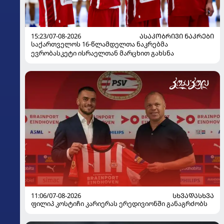
15:23/07-08-2026
ᲐᲡᲐᲙᲝᲑᲠᲘᲕᲘ ᲜᲐᲙᲠᲔᲑᲘ
საქართველოს 16-წლამდელთა ნაკრებმა
ევრობასკეტი ისრაელთან მარცხით გახსნა
11:06/07-08-2026
ᲡᲮᲕᲐᲓᲐᲡᲮᲕᲐ
ფილიპ კოსტიჩი კარიერას ერედივიონში განაგრძობს