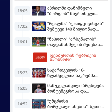
აპრილში დანიშნული
18:05
"ბორდოს" მწვრთნელი
გადააყენეს
"რეალმა" "ლაიფციგისგან"
17:02
შემტევი 140 მილიონად
შეიძინა
"ნაპოლი" "არსენალის"
16:01
თავდამსხმელის შეძენას
ცდილობს
ფეხბურთის რუბრიკის
18:40
სპონსორი
საქართველოს 16-
15:23
წლამდელთა ნაკრებმა
ევრობასკეტი ისრაელთან
მამუკელაშვილი ბრუნდება -
მარცხით გახსნა
15:05
მონტენეგროსა და
პორტუგალიასთან
"უმცროსი
მატჩებისთვის საქართველო
14:52
ბორჯღალოსნების" ხუთი
მზადებას 15