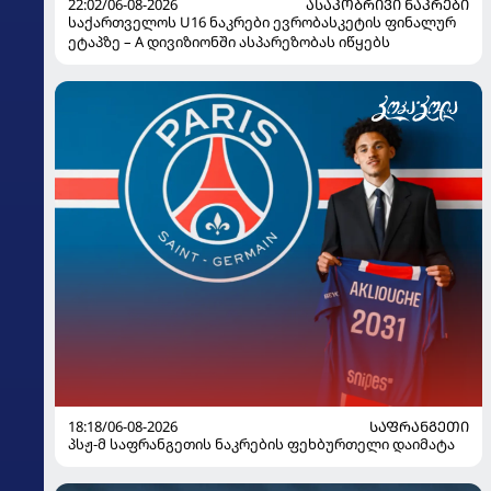
22:02/06-08-2026
ᲐᲡᲐᲙᲝᲑᲠᲘᲕᲘ ᲜᲐᲙᲠᲔᲑᲘ
საქართველოს U16 ნაკრები ევრობასკეტის ფინალურ
ეტაპზე – A დივიზიონში ასპარეზობას იწყებს
18:18/06-08-2026
ᲡᲐᲤᲠᲐᲜᲒᲔᲗᲘ
პსჟ-მ საფრანგეთის ნაკრების ფეხბურთელი დაიმატა