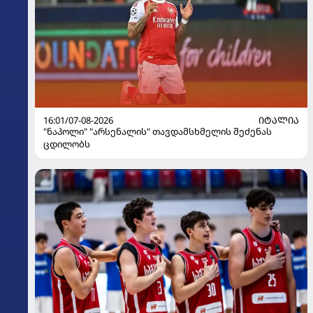
16:01/07-08-2026
ᲘᲢᲐᲚᲘᲐ
"ნაპოლი" "არსენალის" თავდამსხმელის შეძენას
ცდილობს