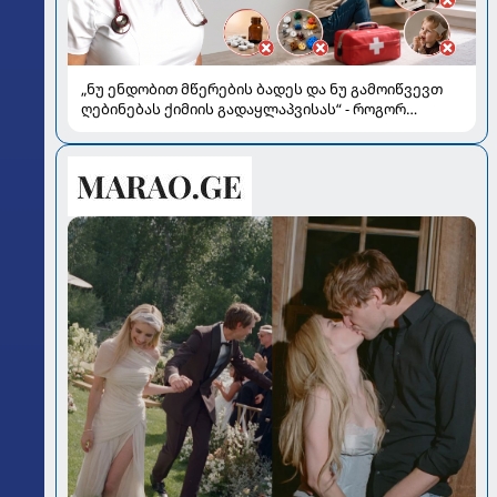
„ნუ ენდობით მწერების ბადეს და ნუ გამოიწვევთ
ღებინებას ქიმიის გადაყლაპვისას“ - როგორ
ვიხსნათ ბავშვი კრიტიკულ სიტუაციაში, პედიატრ
სალომე ახვლედიანის რჩევები