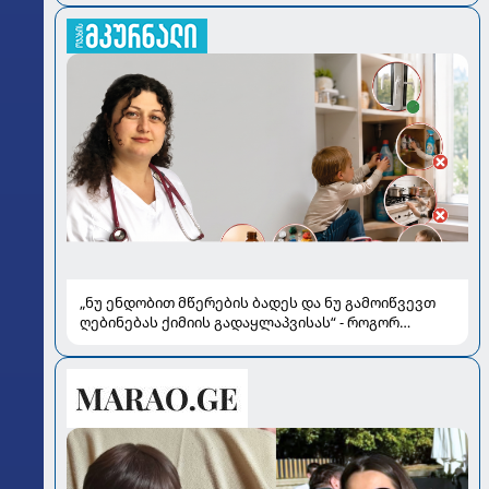
„ნუ ენდობით მწერების ბადეს და ნუ გამოიწვევთ
ღებინებას ქიმიის გადაყლაპვისას“ - როგორ
ვიხსნათ ბავშვი კრიტიკულ სიტუაციაში, პედიატრ
სალომე ახვლედიანის რჩევები