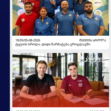
18:05/05-08-2026
ᲢᲧᲕᲘᲘᲡ ᲡᲠᲝᲚᲐ
ტყვიის სროლა. დიდი წარმატება ვროცლავში