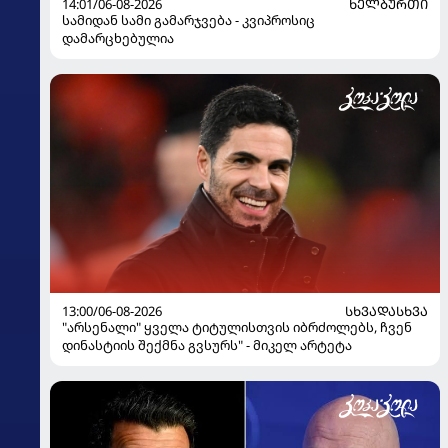
14:01/06-08-2026
ᲮᲔᲚᲑᲣᲠᲗᲘ
სამიდან სამი გამარჯვება - კვიპროსიც
დამარცხებულია
13:00/06-08-2026
ᲡᲮᲕᲐᲓᲐᲡᲮᲕᲐ
"არსენალი" ყველა ტიტულისთვის იბრძოლებს, ჩვენ
დინასტიის შექმნა გვსურს" - მიკელ არტეტა