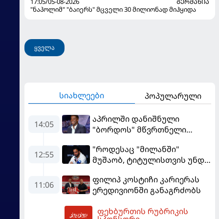
17:05/05-08-2026
ᲒᲔᲠᲛᲐᲜᲘᲐ
"ნაპოლიმ" "ბაიერს" მცველი 30 მილიონად მიჰყიდა
ყველა
სიახლეები
პოპულარული
აპრილში დანიშნული
14:05
"ბორდოს" მწვრთნელი
გადააყენეს
"როდესაც "მილანში"
12:55
მუშაობ, ტიტულისთვის უნდა
იბრძოლო" - ამორიმმა
ფილიპ კოსტიჩი კარიერას
"როსონერის" ფანები
11:06
ერედივიონში განაგრძობს
დააიმედა
ფეხბურთის რუბრიკის
14:08