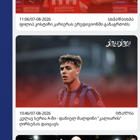
11:06/07-08-2026
ᲡᲮᲕᲐᲓᲐᲡᲮᲕᲐ
ფილიპ კოსტიჩი კარიერას ერედივიონში განაგრძობს
10:46/07-08-2026
ᲘᲢᲐᲚᲘᲐ
კვლავ სერია A-ში - დანიელ მალდინი "კალიარის"
ღირსებას დაიცავს