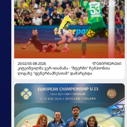
20:02/05-08-2026
ᲚᲔᲒᲘᲝᲜᲔᲠᲔᲑᲘ
კიტეიშვილმა ვერ ითამაშა - "შტურმი" ჩემპიონთა
ლიგაზე "ფენერბაჰჩესთან" დამარცხდა