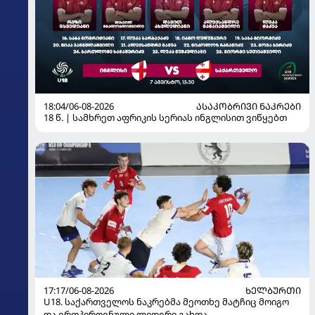
18:04/06-08-2026
ᲐᲡᲐᲙᲝᲑᲠᲘᲕᲘ ᲜᲐᲙᲠᲔᲑᲘ
18 წ. | სამხრეთ აფრიკის სერიას ინგლისით ვიწყებთ
17:17/06-08-2026
ᲮᲔᲚᲑᲣᲠᲗᲘ
U18. საქართველოს ნაკრებმა მეოთხე მატჩიც მოიგო
და ერთპიროვნული ლიდერი გახდა