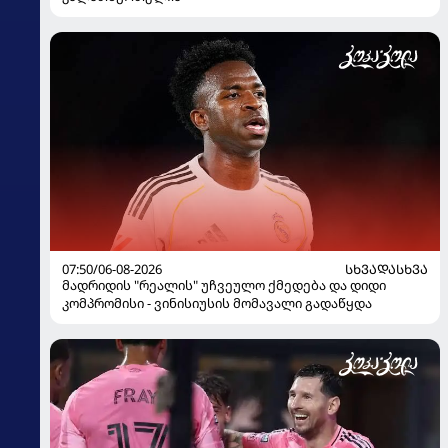
07:50/06-08-2026
ᲡᲮᲕᲐᲓᲐᲡᲮᲕᲐ
მადრიდის "რეალის" უჩვეულო ქმედება და დიდი
კომპრომისი - ვინისიუსის მომავალი გადაწყდა