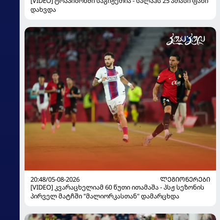
[VIDEO] ტრაპიზონში საგიჟეთია - სალაჰს 25 ათასი ფანი
დახვდა
20:48/05-08-2026
ᲚᲔᲒᲘᲝᲜᲔᲠᲔᲑᲘ
[VIDEO] კვარაცხელიამ 60 წუთი ითამაშა - პსჟ სეზონის
პირველ მატჩში "მალიორკასთან" დამარცხდა