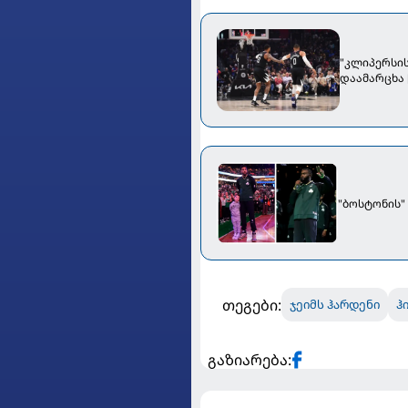
"კლიპერსის
დაამარცხა 
"ბოსტონის"
თეგები:
ჯეიმს ჰარდენი
ჰ
გაზიარება: