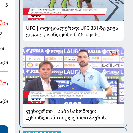
3
(0)
UFC | ოფიციალურად: UFC 331-ზე გიგა
ე
ჭიკაძე ჟოანდერსონ ბრიტოს
ს
დაუპირისპირდება
ი)
ა
(0)
(2)
ა
(0)
ფეხბურთი | საბა საზონოვი:
„ერთწლიანი იძულებითი პაუზის
შემდეგ ჩემთვის ყველა მატჩი
მნიშვნელოვანია“