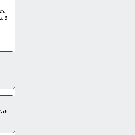
თ.
, 3
A-ის