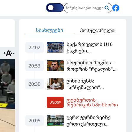
სიახლეები
პოპულარული
საქართველოს U16
22:02
ნაკრები
+
-
ევრობასკეტის
მოურინიო შოკშია -
ფინალურ ეტაპზე – A
20:53
როდრის "რეალის"
დივიზიონში
ლოდინი მობეზრდა
ასპარეზობას იწყებს
ვინისიუსმა
და "ბარსელონაში"
20:30
"არსენალით"
გადადის
დაინტერესება
ფეხბურთის
გამოიყენა და
04:20
რუბრიკის სპონსორი
"რეალთან"
კონტრაქტი
ევროტურნირებზე
მომგებიანად
20:05
ერთი ქართული
გააგრძელა
გოლი მაინც გავიდა