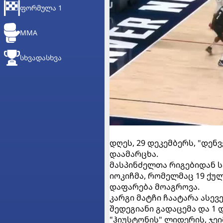
ᲤᲝᲠᲛᲣᲚᲐ 1
MMA
ᲡᲮᲕᲐᲓᲐᲡᲮᲕᲐ
დღეს, 29 დეკემბერს, "დენ
დაამარცხა.
მასპინძელთა რიგებიდან 
იოკიჩმა, რომელმაც 19 ქულა
დაფარება მოაგროვა.
კარგი მატჩი ჩაატარა ასევე
შედეგიანი გადაცემა და 1 
"ჰიუსტონის" ლიდერის, ჯეი