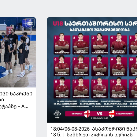
ᲘᲕᲘ ᲜᲐᲙᲠᲔᲑᲘ
ბი
ტაპზე – A
 იწყებს
18:04/06-08-2026
ᲐᲡᲐᲙᲝᲑᲠᲘᲕᲘ ᲜᲐᲙ
18 წ. | სამხრეთ აფრიკის სერიას