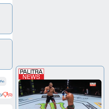
არი
)
/
(0)