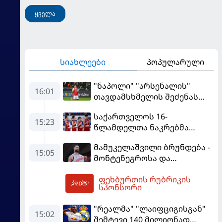
ყველა
სიახლეები
პოპულარული
"ნაპოლი" "არსენალის"
16:01
თავდამსხმელის შეძენას
ცდილობს
საქართველოს 16-
15:23
წლამდელთა ნაკრებმა
ევრობასკეტი ისრაელთან
მამუკელაშვილი ბრუნდება -
მარცხით გახსნა
15:05
მონტენეგროსა და
პორტუგალიასთან
ფეხბურთის რუბრიკის
მატჩებისთვის საქართველო
16:35
სპონსორი
მზადებას 15
კალათბურთელით იწყებს
"რეალმა" "ლაიფციგისგან"
15:02
შემტევი 140 მილიონად