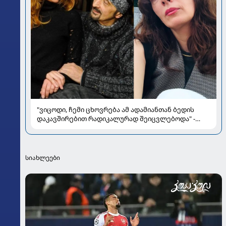
"ვიცოდი, ჩემი ცხოვრება ამ ადამიანთან ბედის
დაკავშირებით რადიკალურად შეიცვლებოდა" -
ნინო ჟვანია დატო ევგენიძესთან ქორწინებასა და
ოჯახზე
სიახლეები