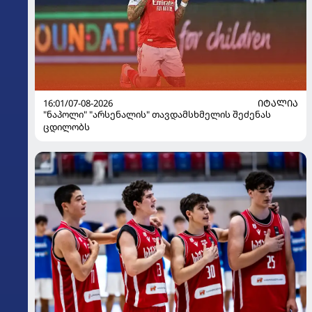
16:01/07-08-2026
ᲘᲢᲐᲚᲘᲐ
"ნაპოლი" "არსენალის" თავდამსხმელის შეძენას
ცდილობს