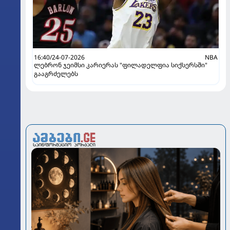
16:40/24-07-2026
NBA
ლებრონ ჯეიმსი კარიერას "ფილადელფია სიქსერსში"
გააგრძელებს