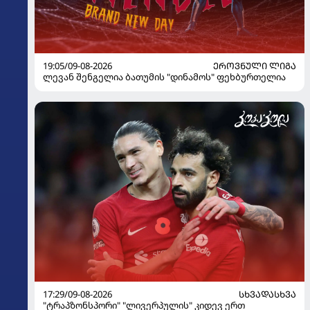
19:05/09-08-2026
ᲔᲠᲝᲕᲜᲣᲚᲘ ᲚᲘᲒᲐ
ლევან შენგელია ბათუმის "დინამოს" ფეხბურთელია
17:29/09-08-2026
ᲡᲮᲕᲐᲓᲐᲡᲮᲕᲐ
"ტრაპზონსპორი" "ლივერპულის" კიდევ ერთ