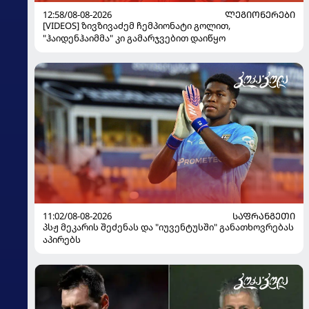
12:58/08-08-2026
ᲚᲔᲒᲘᲝᲜᲔᲠᲔᲑᲘ
[VIDEOS] ზივზივაძემ ჩემპიონატი გოლით,
"ჰაიდენჰაიმმა" კი გამარჯვებით დაიწყო
11:02/08-08-2026
ᲡᲐᲤᲠᲐᲜᲒᲔᲗᲘ
პსჟ მეკარის შეძენას და "იუვენტუსში" განათხოვრებას
აპირებს