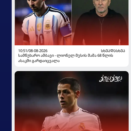
10:51/08-08-2026
ᲡᲮᲕᲐᲓᲐᲡᲮᲕᲐ
სამწუხარო ამბავი - ლიონელ მესის მამა 68 წლის
ასაკში გარდაიცვალა