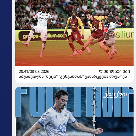
20:41/08-08-2026
ᲚᲔᲒᲘᲝᲜᲔᲠᲔᲑᲘ
აბუაშვილმა "მეცს" "გენგამთან" გამარჯვება მოუპოვა