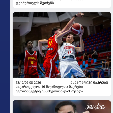
ფეხბურთელს შეიძენს
13:12/09-08-2026
ᲐᲡᲐᲙᲝᲑᲠᲘᲕᲘ ᲜᲐᲙᲠᲔᲑᲘ
საქართველოს 16-წლამდელთა ნაკრები
ევრობასკეტზე ესპანეთთან დამარცხდა