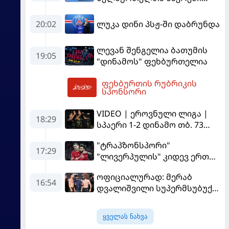
Championship I-ში
დაწინაურდა
20:02
ლუკა დინი პსჟ-ში დაბრუნდა
ლევან შენგელია ბათუმის
19:05
"დინამოს" ფეხბურთელია
ფეხბურთის რუბრიკის
06:00
სპონსორი
VIDEO | ეროვნული ლიგა |
18:29
სპაერი 1-2 დინამო თბ. 73
წუთი იწვალა და ორ წუთში
"ტრაპზონსპორი"
დაამთავრა...
17:29
"ლივერპულის" კიდევ ერთ
ფეხბურთელს შეიძენს
ოფიციალურად: მერაბ
16:54
დვალიშვილი სუპერმსუბუქი
წონის ქამრისთვის პიოტრ
იანს დაუპირისპირდება
ყველას ნახვა