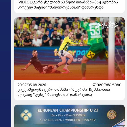
[VIDEO] კვარაცხელიამ 60 წუთი ითამაშა - პსჟ სეზონის
პირველ მატჩში "მალიორკასთან" დამარცხდა
20:02/05-08-2026
ᲚᲔᲒᲘᲝᲜᲔᲠᲔᲑᲘ
კიტეიშვილმა ვერ ითამაშა - "შტურმი" ჩემპიონთა
ლიგაზე "ფენერბაჰჩესთან" დამარცხდა