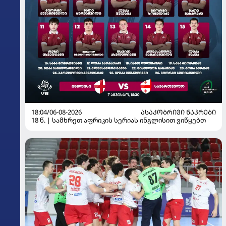
18:04/06-08-2026
ᲐᲡᲐᲙᲝᲑᲠᲘᲕᲘ ᲜᲐᲙᲠᲔᲑᲘ
18 წ. | სამხრეთ აფრიკის სერიას ინგლისით ვიწყებთ