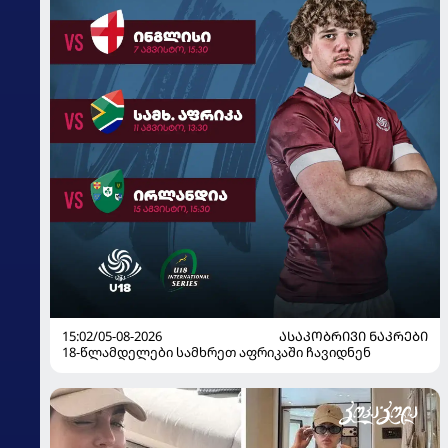
15:02/05-08-2026
ᲐᲡᲐᲙᲝᲑᲠᲘᲕᲘ ᲜᲐᲙᲠᲔᲑᲘ
18-წლამდელები სამხრეთ აფრიკაში ჩავიდნენ