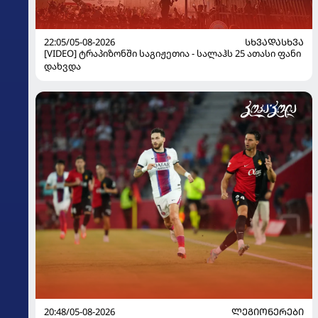
22:05/05-08-2026
ᲡᲮᲕᲐᲓᲐᲡᲮᲕᲐ
[VIDEO] ტრაპიზონში საგიჟეთია - სალაჰს 25 ათასი ფანი
დახვდა
20:48/05-08-2026
ᲚᲔᲒᲘᲝᲜᲔᲠᲔᲑᲘ