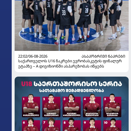
22:02/06-08-2026
ᲐᲡᲐᲙᲝᲑᲠᲘᲕᲘ ᲜᲐᲙᲠᲔᲑᲘ
საქართველოს U16 ნაკრები ევრობასკეტის ფინალურ
ეტაპზე – A დივიზიონში ასპარეზობას იწყებს