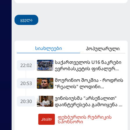
შეაფასა და თბილისში თავდაჯერებული გუნდი
მოჰყავს
ყველა
სიახლეები
პოპულარული
საქართველოს U16 ნაკრები
22:02
ევრობასკეტის ფინალურ
ეტაპზე – A დივიზიონში
მოურინიო შოკშია - როდრის
ასპარეზობას იწყებს
20:53
"რეალის" ლოდინი
მობეზრდა და
ვინისიუსმა "არსენალით"
"ბარსელონაში" გადადის
20:30
დაინტერესება გამოიყენა და
"რეალთან" კონტრაქტი
ფეხბურთის რუბრიკის
მომგებიანად გააგრძელა
03:16
სპონსორი