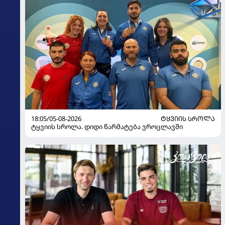
18:05/05-08-2026
ᲢᲧᲕᲘᲘᲡ ᲡᲠᲝᲚᲐ
ტყვიის სროლა. დიდი წარმატება ვროცლავში