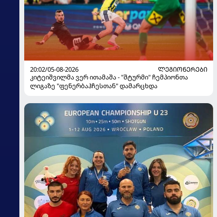
20:02/05-08-2026
ᲚᲔᲒᲘᲝᲜᲔᲠᲔᲑᲘ
კიტეიშვილმა ვერ ითამაშა - "შტურმი" ჩემპიონთა
ლიგაზე "ფენერბაჰჩესთან" დამარცხდა