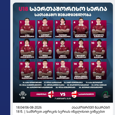
18:04/06-08-2026
ᲐᲡᲐᲙᲝᲑᲠᲘᲕᲘ ᲜᲐᲙᲠᲔᲑᲘ
18 წ. | სამხრეთ აფრიკის სერიას ინგლისით ვიწყებთ