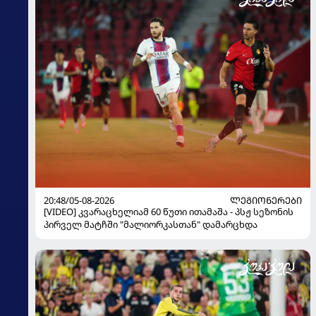
20:48/05-08-2026
ᲚᲔᲒᲘᲝᲜᲔᲠᲔᲑᲘ
[VIDEO] კვარაცხელიამ 60 წუთი ითამაშა - პსჟ სეზონის
პირველ მატჩში "მალიორკასთან" დამარცხდა