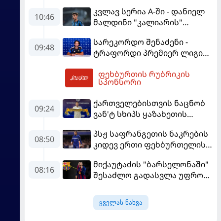
კვლავ სერია A-ში - დანიელ
10:46
მალდინი "კალიარის"
ღირსებას დაიცავს
სარეკორდო შენაძენი -
09:48
ტრაფორდი პრემიერ ლიგის
მორიგ გუნდში გადავიდა
ფეხბურთის რუბრიკის
11:51
სპონსორი
ქართველებისთვის ნაცნობ
09:24
ვან'ტ სხიპს ყაზახეთის
ნაკრები ჩააბარეს
პსჟ საფრანგეთის ნაკრების
08:50
კიდევ ერთი ფეხბურთელის
დამატებას გეგმავს
მიქაუტაძის "ბარსელონაში"
08:16
შესაძლო გადასვლა უფრო
რეალური ხდება - რაზე
ესაუბრა ქართველი
ყველას ნახვა
კატალონიელთა მთავარ
მწვრთნელს