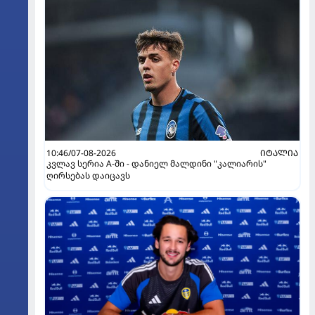
10:46/07-08-2026
ᲘᲢᲐᲚᲘᲐ
კვლავ სერია A-ში - დანიელ მალდინი "კალიარის"
ღირსებას დაიცავს