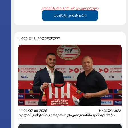
კომენტარი ჯერ არ გაკეთებულა
დაამატე კომენტარი
ასევე დაგაინტერესებთ
11:06/07-08-2026
ᲡᲮᲕᲐᲓᲐᲡᲮᲕᲐ
ფილიპ კოსტიჩი კარიერას ერედივიონში განაგრძობს