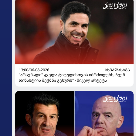
13:00/06-08-2026
ᲡᲮᲕᲐᲓᲐᲡᲮᲕᲐ
"არსენალი" ყველა ტიტულისთვის იბრძოლებს, ჩვენ
დინასტიის შექმნა გვსურს" - მიკელ არტეტა