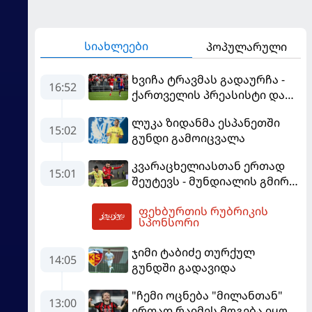
სიახლეები
პოპულარული
ხვიჩა ტრავმას გადაურჩა -
16:52
ქართველის პრეასისტი და
პსჟ-ს ფრე "მანჩესტერ
ლუკა ზიდანმა ესპანეთში
იუნაიტედთან"
15:02
გუნდი გამოიცვალა
კვარაცხელიასთან ერთად
15:01
შეუტევს - მუნდიალის გმირი
მალე პსჟ-ს ფეხბურთელი
ფეხბურთის რუბრიკის
გახდება
19:21
სპონსორი
ჯიმი ტაბიძე თურქულ
14:05
გუნდში გადავიდა
"ჩემი ოცნება "მილანთან"
13:00
ერთად რაიმეს მოგება იყო" -