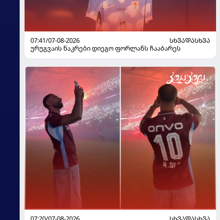
07:41/07-08-2026
ᲡᲮᲕᲐᲓᲐᲡᲮᲕᲐ
ურუგვაის ნაკრები დიეგო ფორლანს ჩააბარეს
07:20/07-08-2026
ᲡᲮᲕᲐᲓᲐᲡᲮᲕᲐ