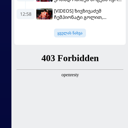
მოდრიჩმა "როსონერიში"
[VIDEOS] ზივზივაძემ
თავის მისიაზე ისაუბრა
12:58
ჩემპიონატი გოლით,
"ჰაიდენჰაიმმა" კი
გამარჯვებით დაიწყო
ყველას ნახვა