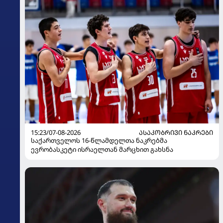
15:23/07-08-2026
ᲐᲡᲐᲙᲝᲑᲠᲘᲕᲘ ᲜᲐᲙᲠᲔᲑᲘ
საქართველოს 16-წლამდელთა ნაკრებმა
ევრობასკეტი ისრაელთან მარცხით გახსნა