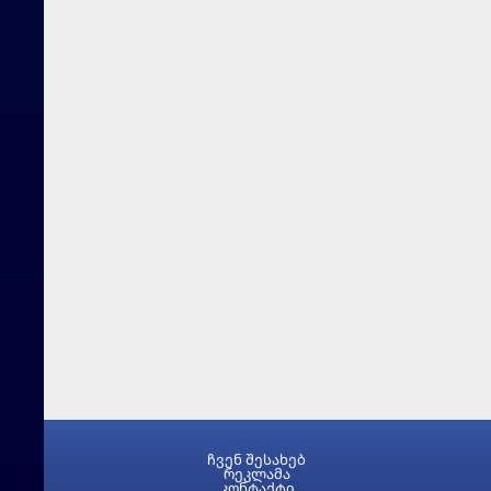
ჩვენ შესახებ
რეკლამა
კონტაქტი