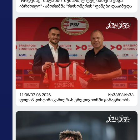
"როდესაც "მილანში" მუშაობ, ტიტულისთვის უნდა
იბრძოლო" - ამორიმმა "როსონერის" ფანები დააიმედა
11:06/07-08-2026
ᲡᲮᲕᲐᲓᲐᲡᲮᲕᲐ
ფილიპ კოსტიჩი კარიერას ერედივიონში განაგრძობს