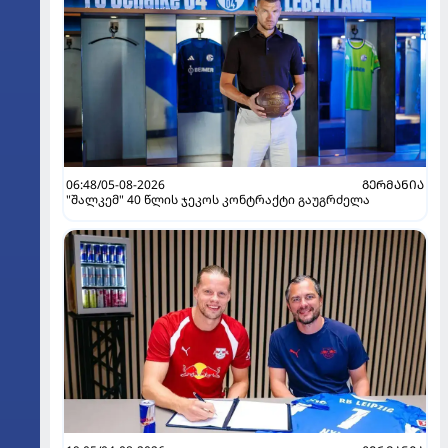
06:48/05-08-2026
ᲒᲔᲠᲛᲐᲜᲘᲐ
"შალკემ" 40 წლის ჯეკოს კონტრაქტი გაუგრძელა