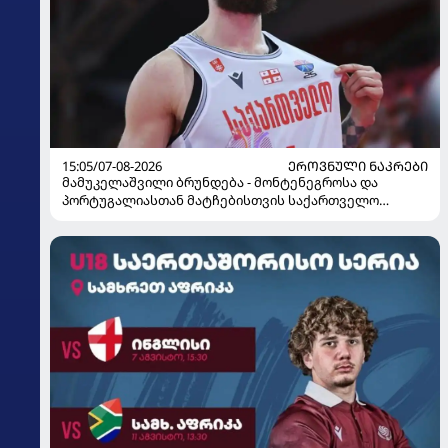
15:05/07-08-2026
ᲔᲠᲝᲕᲜᲣᲚᲘ ᲜᲐᲙᲠᲔᲑᲘ
მამუკელაშვილი ბრუნდება - მონტენეგროსა და
პორტუგალიასთან მატჩებისთვის საქართველო
მზადებას 15 კალათბურთელით იწყებს