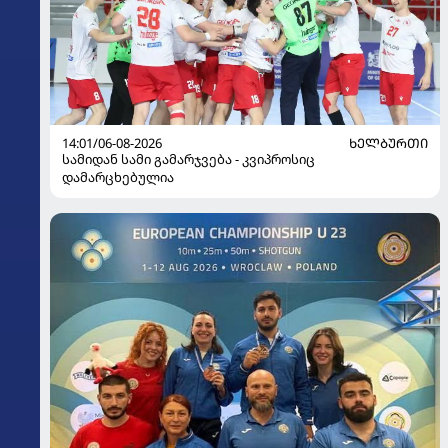
14:01/06-08-2026
ᲮᲔᲚᲑᲣᲠᲗᲘ
სამიდან სამი გამარჯვება - კვიპროსიც
დამარცხებულია