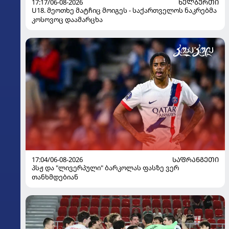
17:17/06-08-2026
ᲮᲔᲚᲑᲣᲠᲗᲘ
U18. მეოთხე მატჩიც მოიგეს - საქართველოს ნაკრებმა
კოსოვოც დაამარცხა
17:04/06-08-2026
ᲡᲐᲤᲠᲐᲜᲒᲔᲗᲘ
პსჟ და "ლივერპული" ბარკოლას ფასზე ვერ
თანხმდებიან