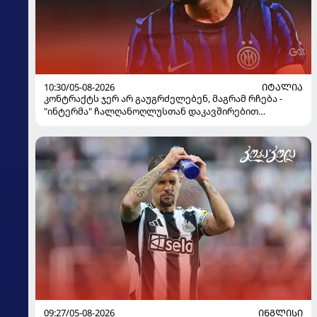
10:30/05-08-2026
ᲘᲢᲐᲚᲘᲐ
კონტრაქტს ჯერ არ გაუგრძელებენ, მაგრამ რჩება -
"ინტერმა" ჩალღანოღლუსთან დაკავშირებით
გადაწყვეტილება მიიღო
09:27/05-08-2026
ᲘᲜᲒᲚᲘᲡᲘ