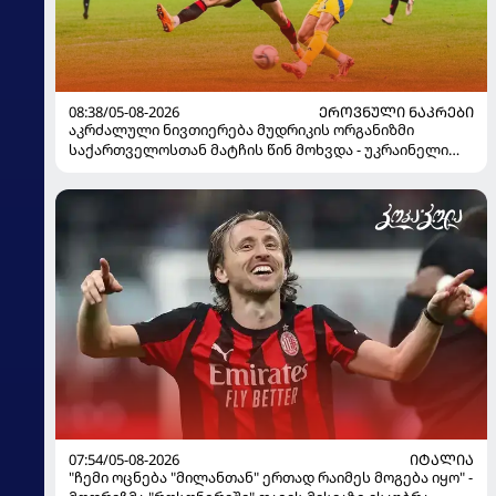
08:38/05-08-2026
ᲔᲠᲝᲕᲜᲣᲚᲘ ᲜᲐᲙᲠᲔᲑᲘ
აკრძალული ნივთიერება მუდრიკის ორგანიზმი
საქართველოსთან მატჩის წინ მოხვდა - უკრაინელი
ჟურნალისტი ფეხბურთელის დისკვალიფიკაციაზე
ინფორმაციას ავრცელებს
07:54/05-08-2026
ᲘᲢᲐᲚᲘᲐ
"ჩემი ოცნება "მილანთან" ერთად რაიმეს მოგება იყო" -