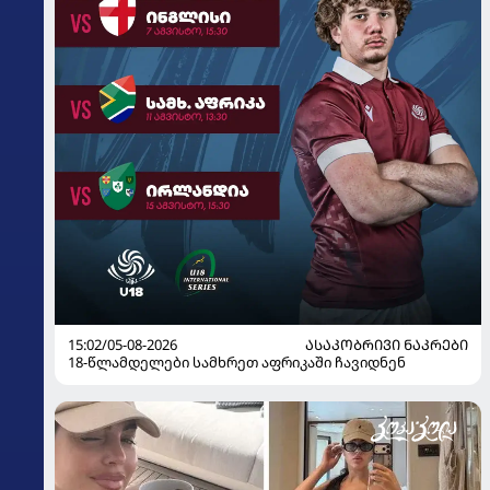
15:02/05-08-2026
ᲐᲡᲐᲙᲝᲑᲠᲘᲕᲘ ᲜᲐᲙᲠᲔᲑᲘ
18-წლამდელები სამხრეთ აფრიკაში ჩავიდნენ