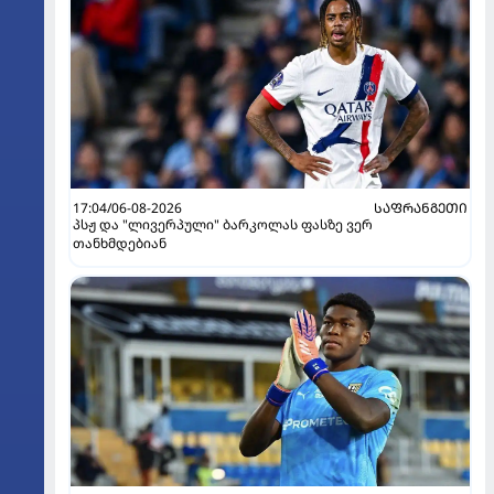
17:04/06-08-2026
ᲡᲐᲤᲠᲐᲜᲒᲔᲗᲘ
პსჟ და "ლივერპული" ბარკოლას ფასზე ვერ
თანხმდებიან