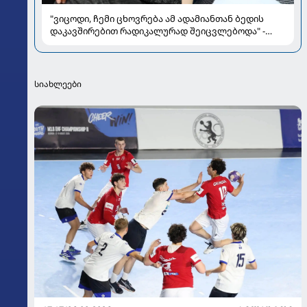
"ვიცოდი, ჩემი ცხოვრება ამ ადამიანთან ბედის
დაკავშირებით რადიკალურად შეიცვლებოდა" -
ნინო ჟვანია დატო ევგენიძესთან ქორწინებასა და
ოჯახზე
სიახლეები