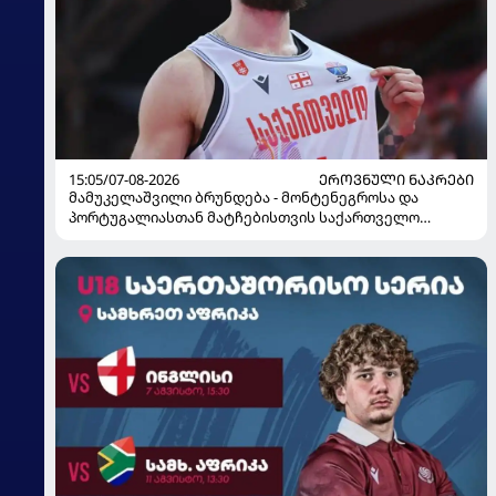
15:05/07-08-2026
ᲔᲠᲝᲕᲜᲣᲚᲘ ᲜᲐᲙᲠᲔᲑᲘ
მამუკელაშვილი ბრუნდება - მონტენეგროსა და
პორტუგალიასთან მატჩებისთვის საქართველო
მზადებას 15 კალათბურთელით იწყებს