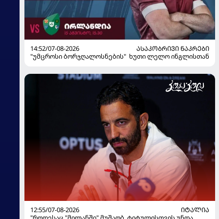
14:52/07-08-2026
ᲐᲡᲐᲙᲝᲑᲠᲘᲕᲘ ᲜᲐᲙᲠᲔᲑᲘ
"უმცროსი ბორჯღალოსნების" ხუთი ლელო ინგლისთან
12:55/07-08-2026
ᲘᲢᲐᲚᲘᲐ
"როდესაც "მილანში" მუშაობ, ტიტულისთვის უნდა