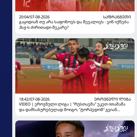
20:04/07-08-2026
ᲡᲐᲤᲠᲐᲜᲒᲔᲗᲘ
გაყიდიან თუ არა საფონოვს და შევალიეს - ვინ იქნება
პსჟ-ს ძირითადი მეკარე?
18:42/07-08-2026
ᲔᲠᲝᲕᲜᲣᲚᲘ ᲚᲘᲒᲐ
VIDEO | ეროვნული ლიგა | "რუსთავმა" უკეთ ითამაშა
და დამსახურებულად მოიგო, "ტორპედომ" გვიან
გაიღვიძა...