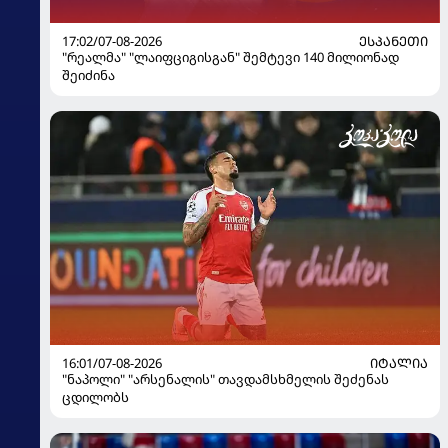
17:02/07-08-2026
ᲔᲡᲞᲐᲜᲔᲗᲘ
"რეალმა" "ლაიფციგისგან" შემტევი 140 მილიონად
შეიძინა
16:01/07-08-2026
ᲘᲢᲐᲚᲘᲐ
"ნაპოლი" "არსენალის" თავდამსხმელის შეძენას
ცდილობს