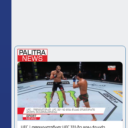
UFC | ოფიციალურად: UFC 331-ზე გიგა ჭიკაძე