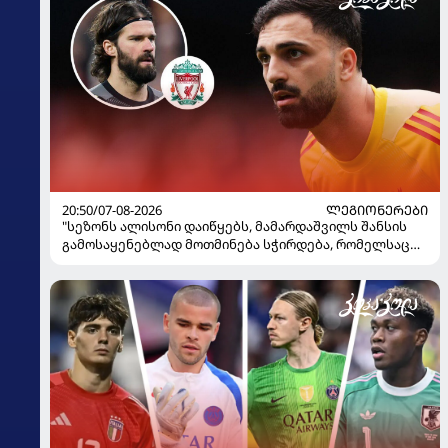
20:50/07-08-2026
ᲚᲔᲒᲘᲝᲜᲔᲠᲔᲑᲘ
"სეზონს ალისონი დაიწყებს, მამარდაშვილს შანსის
გამოსაყენებლად მოთმინება სჭირდება, რომელსაც
100%-ით მიიღებს" - განაცხადა "ლივერპულის"
ყოფილმა მეკარემ