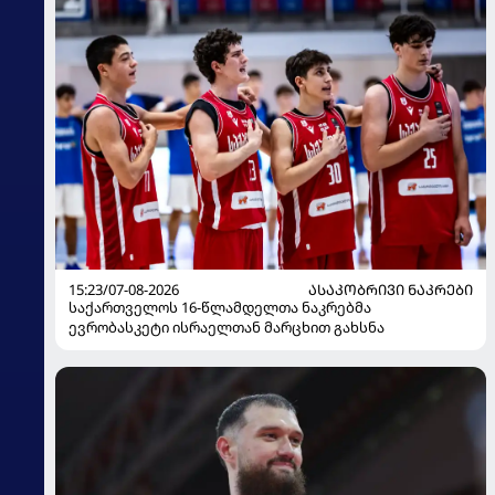
15:23/07-08-2026
ᲐᲡᲐᲙᲝᲑᲠᲘᲕᲘ ᲜᲐᲙᲠᲔᲑᲘ
საქართველოს 16-წლამდელთა ნაკრებმა
ევრობასკეტი ისრაელთან მარცხით გახსნა