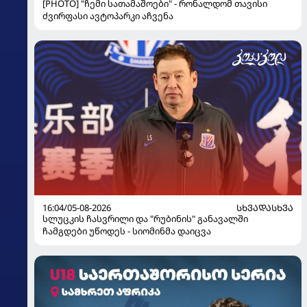
[PHOTO] "ჩემი სათამაშოები" - რონალდომ თავისი
ძვირფასი ავტოპარკი აჩვენა
16:04/05-08-2026
ᲡᲮᲕᲐᲓᲐᲡᲮᲕᲐ
სლუცკის ჩასვრილი და "რუბინის" განავალში
ჩამგდები უწოდეს - სიომინმა დაიცვა