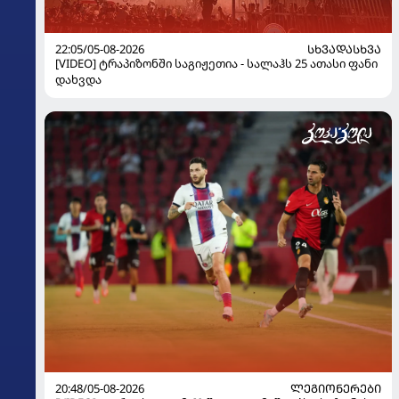
22:05/05-08-2026
ᲡᲮᲕᲐᲓᲐᲡᲮᲕᲐ
[VIDEO] ტრაპიზონში საგიჟეთია - სალაჰს 25 ათასი ფანი
დახვდა
20:48/05-08-2026
ᲚᲔᲒᲘᲝᲜᲔᲠᲔᲑᲘ