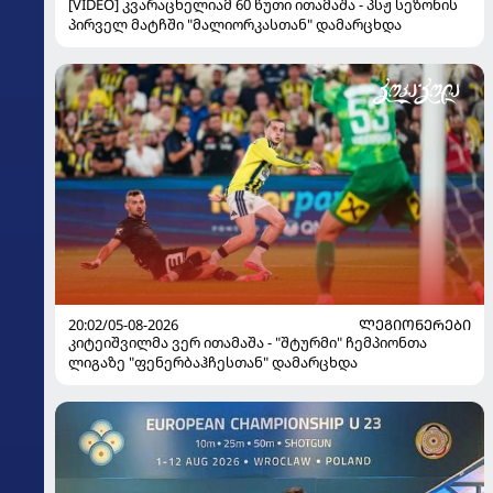
[VIDEO] კვარაცხელიამ 60 წუთი ითამაშა - პსჟ სეზონის
პირველ მატჩში "მალიორკასთან" დამარცხდა
20:02/05-08-2026
ᲚᲔᲒᲘᲝᲜᲔᲠᲔᲑᲘ
კიტეიშვილმა ვერ ითამაშა - "შტურმი" ჩემპიონთა
ლიგაზე "ფენერბაჰჩესთან" დამარცხდა