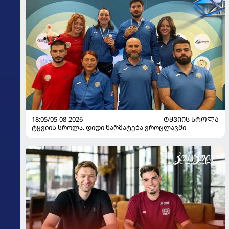
18:05/05-08-2026
ᲢᲧᲕᲘᲘᲡ ᲡᲠᲝᲚᲐ
ტყვიის სროლა. დიდი წარმატება ვროცლავში