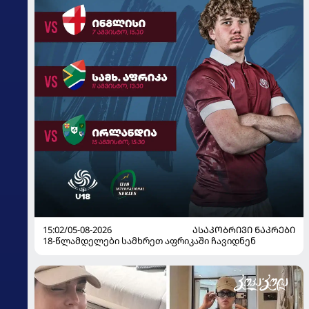
15:02/05-08-2026
ᲐᲡᲐᲙᲝᲑᲠᲘᲕᲘ ᲜᲐᲙᲠᲔᲑᲘ
18-წლამდელები სამხრეთ აფრიკაში ჩავიდნენ