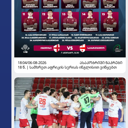
18:04/06-08-2026
ᲐᲡᲐᲙᲝᲑᲠᲘᲕᲘ ᲜᲐᲙᲠᲔᲑᲘ
18 წ. | სამხრეთ აფრიკის სერიას ინგლისით ვიწყებთ