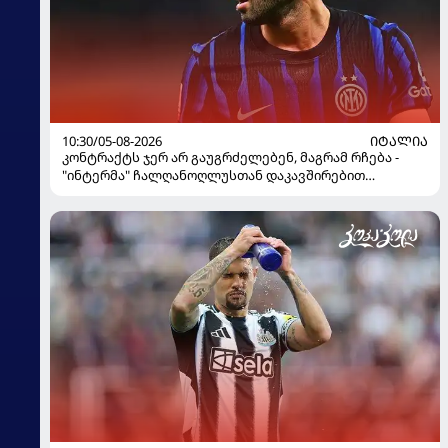
10:30/05-08-2026
ᲘᲢᲐᲚᲘᲐ
კონტრაქტს ჯერ არ გაუგრძელებენ, მაგრამ რჩება -
"ინტერმა" ჩალღანოღლუსთან დაკავშირებით
გადაწყვეტილება მიიღო