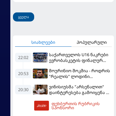
შეაფასა და თბილისში თავდაჯერებული გუნდი
მოჰყავს
ყველა
სიახლეები
პოპულარული
საქართველოს U16 ნაკრები
22:02
ევრობასკეტის ფინალურ
ეტაპზე – A დივიზიონში
მოურინიო შოკშია - როდრის
ასპარეზობას იწყებს
20:53
"რეალის" ლოდინი
მობეზრდა და
ვინისიუსმა "არსენალით"
"ბარსელონაში" გადადის
20:30
დაინტერესება გამოიყენა და
"რეალთან" კონტრაქტი
ფეხბურთის რუბრიკის
მომგებიანად გააგრძელა
03:31
სპონსორი