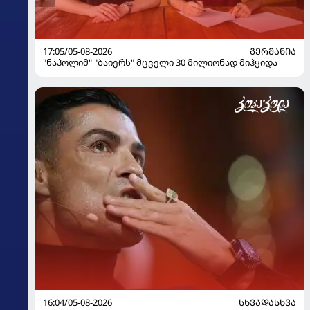
17:05/05-08-2026
ᲒᲔᲠᲛᲐᲜᲘᲐ
"ნაპოლიმ" "ბაიერს" მცველი 30 მილიონად მიჰყიდა
16:04/05-08-2026
ᲡᲮᲕᲐᲓᲐᲡᲮᲕᲐ