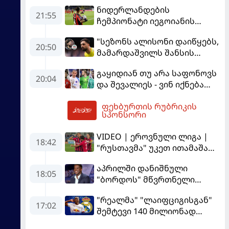
ნიდერლანდების
21:55
ჩემპიონატი იეგოიანის
გოლით გაიხსნა - ის მატჩის
"სეზონს ალისონი დაიწყებს,
MVP გახდა
20:50
მამარდაშვილს შანსის
გამოსაყენებლად
გაყიდიან თუ არა საფონოვს
მოთმინება სჭირდება,
20:04
და შევალიეს - ვინ იქნება
რომელსაც 100%-ით
პსჟ-ს ძირითადი მეკარე?
მიიღებს" - განაცხადა
ფეხბურთის რუბრიკის
"ლივერპულის" ყოფილმა
22:24
სპონსორი
მეკარემ
VIDEO | ეროვნული ლიგა |
18:42
"რუსთავმა" უკეთ ითამაშა
და დამსახურებულად
აპრილში დანიშნული
მოიგო, "ტორპედომ" გვიან
18:05
"ბორდოს" მწვრთნელი
გაიღვიძა...
გადააყენეს
"რეალმა" "ლაიფციგისგან"
17:02
შემტევი 140 მილიონად
შეიძინა