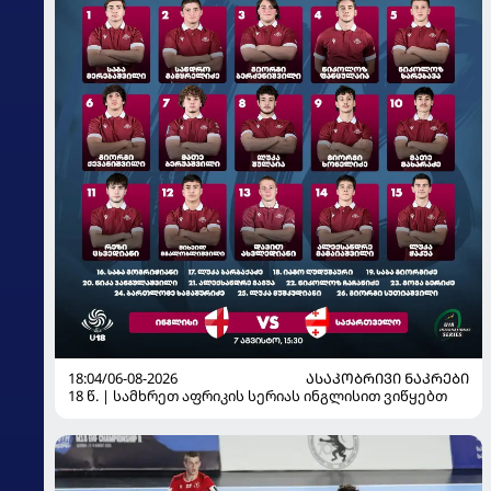
18:04/06-08-2026
ᲐᲡᲐᲙᲝᲑᲠᲘᲕᲘ ᲜᲐᲙᲠᲔᲑᲘ
18 წ. | სამხრეთ აფრიკის სერიას ინგლისით ვიწყებთ