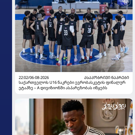
22:02/06-08-2026
ᲐᲡᲐᲙᲝᲑᲠᲘᲕᲘ ᲜᲐᲙᲠᲔᲑᲘ
საქართველოს U16 ნაკრები ევრობასკეტის ფინალურ
ეტაპზე – A დივიზიონში ასპარეზობას იწყებს