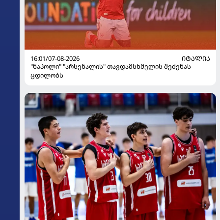
16:01/07-08-2026
ᲘᲢᲐᲚᲘᲐ
"ნაპოლი" "არსენალის" თავდამსხმელის შეძენას
ცდილობს