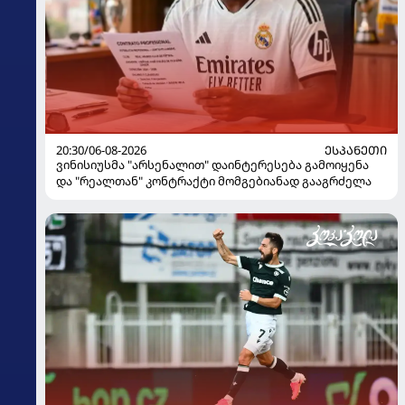
20:30/06-08-2026
ᲔᲡᲞᲐᲜᲔᲗᲘ
ვინისიუსმა "არსენალით" დაინტერესება გამოიყენა
და "რეალთან" კონტრაქტი მომგებიანად გააგრძელა