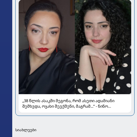
„38 წლის ასაკში მეგონა, რომ ასეთი ადამიანი
შემხვდა, ოჯახი შევქმენი, მაგრამ...“ - ნინო
მუმლაძის ინტერვიუ ოჯახსა და განქორწინებაზე
სიახლეები