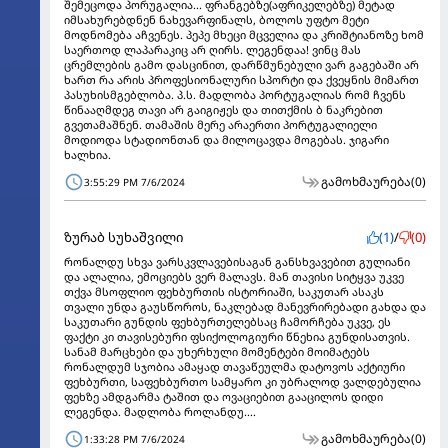
შემეცოდა პორუგალია... ფრანგებზე(აფრიკელებზე) მეტად
იმსახურებდნენ ნახევარფინალს, ბოლოს უფტო მეტი
მოდნომება აჩვენეს. პეპე მხეცი მცველია და კრიშტიანოზე ხომ
საერთოდ ლაპარაკიც არ ღირს. ლეგენდაა! ვინც მას
ცრემლების გამო დასცინით, დარწმუნებული ვარ გაგებაში არ
ხართ რა არის პროფესიონალური სპორტი და ქვეყნის მიმართ
პასუხისმგებლობა. პ.ს. მადლობა პორტუგალიას რომ ჩვენს
წინააღმდეგ თავი არ გაიგიჟეს და თითქმის ბ ნაკრებით
გვეთამაშნენ. თამაშის მერე არაერთი პორტუგალიელი
მოდიოდა სტადიონთან და მილოცავდა მოგებას. ჯიგარი
ხალხია.
გამოხმაურება
(0)
3:55:29 PM 7/6/2024
ზურაბ სუხაშვილი
(1)
/
(0)
რონალდუ სხვა ვარსკვლავებისაგან განსხვავებით გულიანი
და ალალია, ემოციებს ვერ მალავს. მან თავისი სიტყვა უკვე
თქვა მსოფლიო ფეხბურთის ისტორიაში, საკუთარ ასაკს
თვალი უნდა გაუსწოროს, ნაკლებად მანევრირებადი გახდა და
საკუთარი გუნდის ფეხბურთელებსაც ჩამორჩება უკვე, ეს
ფაქტი კი თავისებური ფსიქოლოგიური წნეხია გუნდისათვის.
სანამ მარცხები და უხერხული მომენტები მოიმატებს
რონალდუმ სჯობია ამაყად თავაწეულმა დატოვოს აქტიური
ფეხბურთი, საფეხბურთო სამყარო კი უბრალოდ ვალდებულია
ფეხზე ამდგარმა ტაშით და ოვაციებით გააცილოს დიდი
ლეგენდა. მადლობა როლანდუ....
გამოხმაურება
(0)
1:33:28 PM 7/6/2024